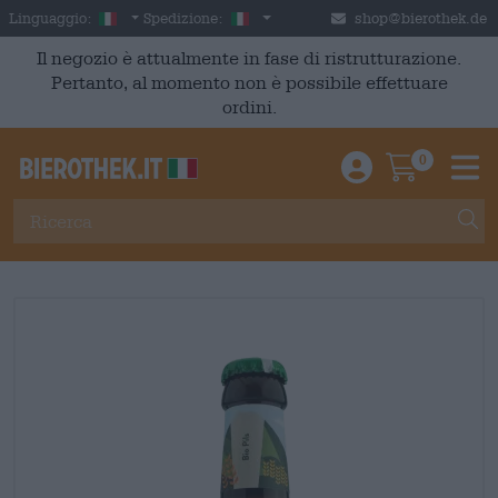
Skip to main content
Italian
Italia
Linguaggio:
Spedizione:
shop@bierothek.de
Il negozio è attualmente in fase di ristrutturazione.
Pertanto, al momento non è possibile effettuare
ordini.
0
Einloggen / An
Warenkor
M