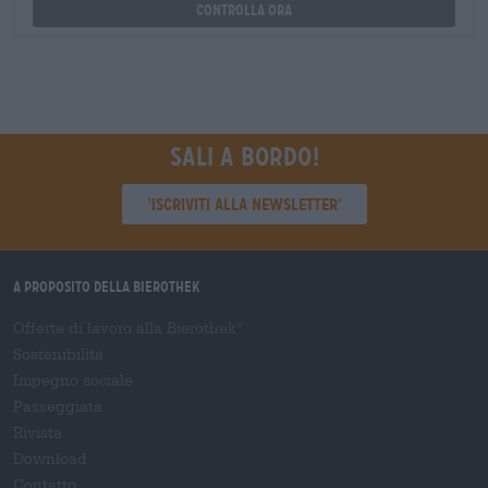
Controlla ora
Sali a bordo!
'Iscriviti alla newsletter'
A proposito della Bierothek
Offerte di lavoro alla Bierothek
®
Sostenibilità
Impegno sociale
Passeggiata
Rivista
Download
Contatto