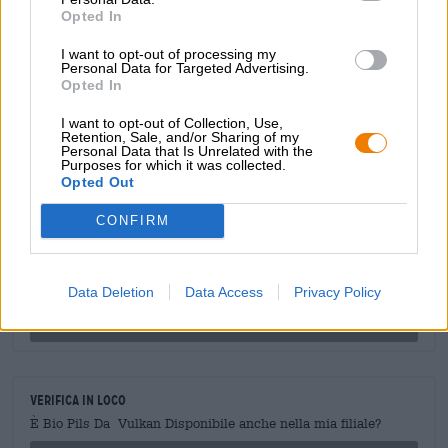
prime provenienti da agricoltura biologica controllata e
Opted In
colpisce per il suo carattere piccante e il gusto
impeccabile.
I want to opt-out of processing my
Personal Data for Targeted Advertising.
Opted In
I want to opt-out of Collection, Use,
Retention, Sale, and/or Sharing of my
Personal Data that Is Unrelated with the
CONSULENZA GRATUITA SULLA BIRRA
Purposes for which it was collected.
Opted Out
Hai domande su questa birra? Siamo qui per te.
shop@bierothek.de
CONFIRM
commercianti o ristoratori
Data Deletion
Data Access
Privacy Policy
Du willst größere Mengen günstiger einkaufen?
grosshandel@bierothek.de
Verifica in loco
È Bio Pils Da Vulkan Disponibile anche nella mia filiale?