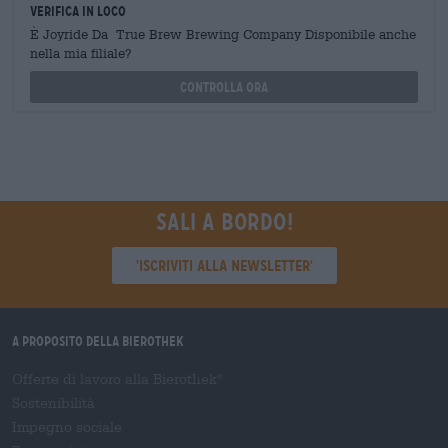
Verifica in loco
È Joyride Da True Brew Brewing Company Disponibile anche
nella mia filiale?
Controlla ora
Sali a bordo!
'Iscriviti alla newsletter'
A proposito della Bierothek
Offerte di lavoro alla Bierothek
®
Sostenibilità
Impegno sociale