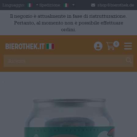
Skip to main content
Italian
Italia
Linguaggio:
Spedizione:
shop@bierothek.de
Il negozio è attualmente in fase di ristrutturazione.
Pertanto, al momento non è possibile effettuare
ordini.
0
Einloggen / An
Warenkor
M