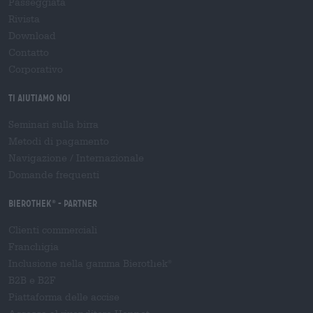
Passeggiata
Rivista
Download
Contatto
Corporativo
Ti aiutiamo noi
Seminari sulla birra
Metodi di pagamento
Navigazione
/
Internazionale
Domande frequenti
Bierothek
- Partner
®
Clienti commerciali
Franchigia
Inclusione nella gamma Bierothek
®
B2B e B2F
Piattaforma delle accise