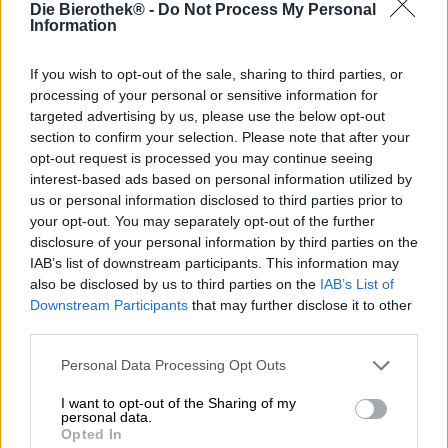
Die Bierothek® -
Do Not Process My Personal
Information
Una gita è una gita in campagna, un road trip verso il
tramonto, una gita al mare, una gita con gli amici. I
Joyrides sono spontanei, rinfrescanti, la pausa perfetta
If you wish to opt-out of the sale, sharing to third parties, or
dalla vita di tutti i giorni e dallo stress che così spesso
processing of your personal or sensitive information for
determina le nostre vite.
targeted advertising by us, please use the below opt-out
section to confirm your selection. Please note that after your
Se non avete tempo, macchina o compagnia adatta per
opt-out request is processed you may continue seeing
una gita, vi consigliamo l'omonima birra di True Brew.
interest-based ads based on personal information utilized by
Joyride è l'equivalente inglese del termine tedesco
us or personal information disclosed to third parties prior to
“Spritztour” e di una succosa birra chiara di Monaco. I
your opt-out. You may separately opt-out of the further
ragazzi della True Brew Brewing Company hanno
disclosure of your personal information by third parties on the
combinato la classica American Pale Ale con i vantaggi di
IAB’s list of downstream participants. This information may
una New England Pale Ale e hanno creato una vera
also be disclosed by us to third parties on the
IAB’s List of
delizia. La Pale Ale ha una gradazione alcolica bevibile di
Downstream Participants
that may further disclose it to other
5,2% ed è prodotta con un unico tipo di luppolo: Joyride
third parties.
presenta il luppolo Mosaic in tutte le sue sfaccettature e
dimostra che non sono necessari dieci tipi di luppolo per
Personal Data Processing Opt Outs
creare una birra aromatica.
I want to opt-out of the Sharing of my
True Brews Pale Ale scorre nel bicchiere in un oro
personal data.
ambrato naturalmente torbido ed è decorata con
Opted In
un'impressionante schiuma di schiuma. Il profumo