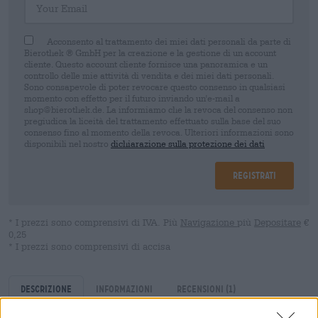
Acconsento al trattamento dei miei dati personali da parte di
Bierothek ® GmbH per la creazione e la gestione di un account
cliente. Questo account cliente fornisce una panoramica e un
controllo delle mie attività di vendita e dei miei dati personali.
Sono consapevole di poter revocare questo consenso in qualsiasi
momento con effetto per il futuro inviando un'e-mail a
shop@bierothek.de. La informiamo che la revoca del consenso non
pregiudica la liceità del trattamento effettuato sulla base del suo
consenso fino al momento della revoca. Ulteriori informazioni sono
disponibili nel nostro
dichiarazione sulla protezione dei dati
Registrati
* I prezzi sono comprensivi di IVA. Più
Navigazione
più
Depositare
€
0,25
* I prezzi sono comprensivi di accisa
Descrizione
Informazioni
Recensioni
(1)