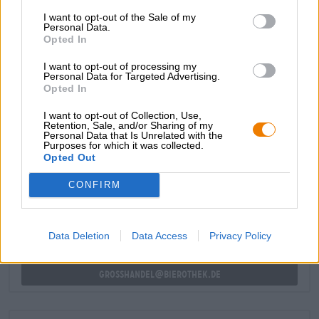
tropicale e fruttato ti fa quasi girare la testa. Il gusto
I want to opt-out of the Sale of my
iniziale rivela un corpo di medio peso con una
Personal Data.
Opted In
carbonatazione delicata e un buon equilibrio tra dolcezza
e amarezza. In termini di gusto, puoi immaginare Joyride
I want to opt-out of processing my
come una succosa ondata di frutti tropicali, che si
Personal Data for Targeted Advertising.
combina con note di erbe, resina di pino e luppolo amaro
Opted In
per creare una miscela perfetta.
I want to opt-out of Collection, Use,
Retention, Sale, and/or Sharing of my
Personal Data that Is Unrelated with the
Purposes for which it was collected.
CONSULENZA GRATUITA SULLA BIRRA
Opted Out
Hai domande su questa birra? Siamo qui per te.
CONFIRM
shop@bierothek.de
commercianti o ristoratori
Data Deletion
Data Access
Privacy Policy
Du willst größere Mengen günstiger einkaufen?
grosshandel@bierothek.de