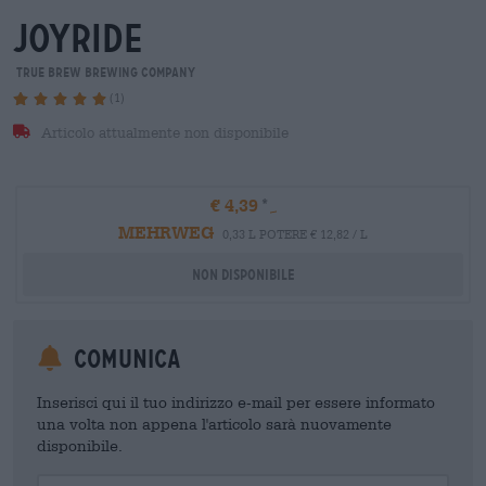
joyride
True Brew Brewing Company
(1)
Articolo attualmente non disponibile
€ 4,39
MEHRWEG
0,33 L POTERE € 12,82 / L
Non disponibile
Comunica
Inserisci qui il tuo indirizzo e-mail per essere informato
una volta non appena l'articolo sarà nuovamente
disponibile.
Your Email