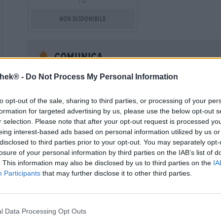
/ L
Non disponibile
Comunica
thek® -
Do Not Process My Personal Information
Inserisci qui il tuo indirizzo e-mail per essere informat
nuovamente disponibile.
to opt-out of the sale, sharing to third parties, or processing of your per
Your Email
formation for targeted advertising by us, please use the below opt-out s
r selection. Please note that after your opt-out request is processed y
eing interest-based ads based on personal information utilized by us or
Acconsento al trattamento dei miei dati personali da parte 
disclosed to third parties prior to your opt-out. You may separately opt-
un account cliente. Questo account cliente fornisce una panoramica
dati personali. Sono consapevole di poter revocare questo consens
losure of your personal information by third parties on the IAB’s list of
inviando un'e-mail a shop@bierothek.de. La informiamo che la rev
. This information may also be disclosed by us to third parties on the
IA
trattamento effettuato sulla base del suo consenso fino al momento
Participants
that may further disclose it to other third parties.
nel nostro
dichiarazione sulla protezione dei dati
l Data Processing Opt Outs