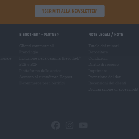
'Iscriviti alla newsletter'
Bierothek
- Partner
Note legali / Note
®
Clienti commerciali
Tutela dei minori
Franchigia
Depositare
zionale
Inclusione nella gamma Bierothek
Condizioni
®
B2B e B2F
Diritto di recesso
Piattaforma delle accise
Imprimere
Accesso al rivenditore Hopnet
Protezione dei dati
E-commerce per i birrifici
Recensioni dei clienti
Dichiarazione di accessibilit