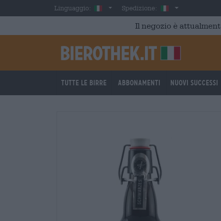
Skip to main content
Italian
Italia
Linguaggio:
Spedizione:
Il negozio è attualment
Tutte le birre
Abbonamenti
Nuovi successi