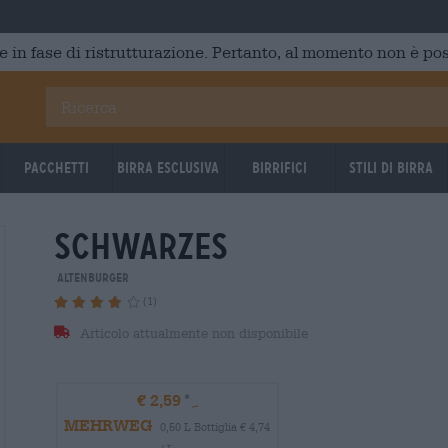
e in fase di ristrutturazione. Pertanto, al momento non è poss
Pacchetti
Birra Esclusiva
Birrifici
Stili di birra
schwarzes
Altenburger
(1)
Articolo attualmente non disponibile
€ 2,59
MEHRWEG
0,50 L Bottiglia € 4,74