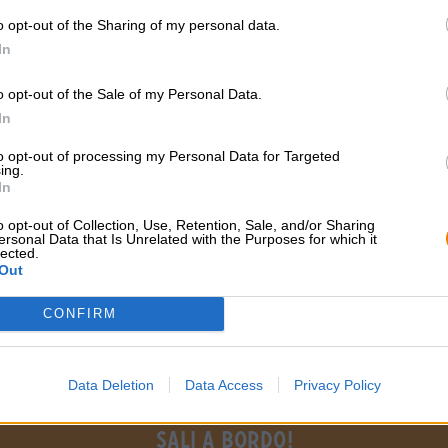
* I prezzi sono comprensivi di IVA. Più
Navigazione
più
Deposit
o opt-out of the Sharing of my personal data.
* I prezzi sono comprensivi di accisa
In
Descrizione
Informazioni
Recensioni
(1)
o opt-out of the Sale of my Personal Data.
In
Birra nera pregiata
to opt-out of processing my Personal Data for Targeted
ing.
In
CONSULENZA GRATUITA SULLA
commercianti o rist
o opt-out of Collection, Use, Retention, Sale, and/or Sharing
BIRRA
Du willst größere 
ersonal Data that Is Unrelated with the Purposes for which it
lected.
günstiger einkaufen
Hai domande su questa birra?
Out
Siamo qui per te.
grosshandel@bier
shop@bierothek.de
CONFIRM
Data Deletion
Data Access
Privacy Policy
Sali a bordo!