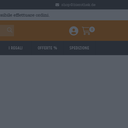
shop@bierothek.de
ibile effettuare ordini.
0
Einloggen / Anmelden
Warenkorb
I regali
Offerte %
Spedizione