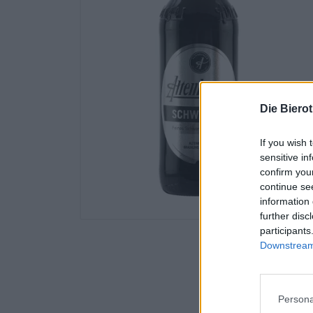
Die Biero
If you wish 
sensitive in
confirm you
continue se
information 
further disc
participants
Downstream 
Persona