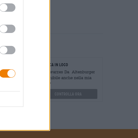
are
€ 0,15
oratori
Verifica in loco
Mengen
È Schwarzes Da Altenburger
?
Disponibile anche nella mia
filiale?
othek.de
Controlla ora