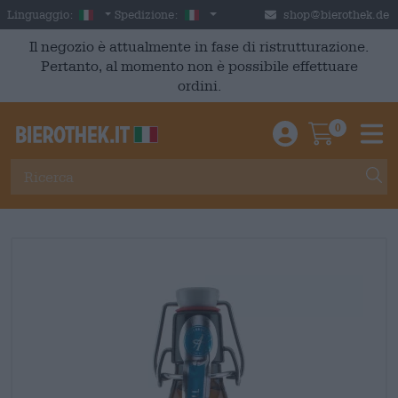
Skip to main content
Italian
Italia
Linguaggio:
Spedizione:
shop@bierothek.de
Il negozio è attualmente in fase di ristrutturazione.
Pertanto, al momento non è possibile effettuare
ordini.
0
Einloggen / An
Warenkor
M