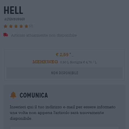
hell
Altenburger
(2)
Articolo attualmente non disponibile
€ 2,59
MEHRWEG
0,50 L Bottiglia € 4,76 / L
Non disponibile
Comunica
Inserisci qui il tuo indirizzo e-mail per essere informato
una volta non appena l'articolo sarà nuovamente
disponibile.
Your Email