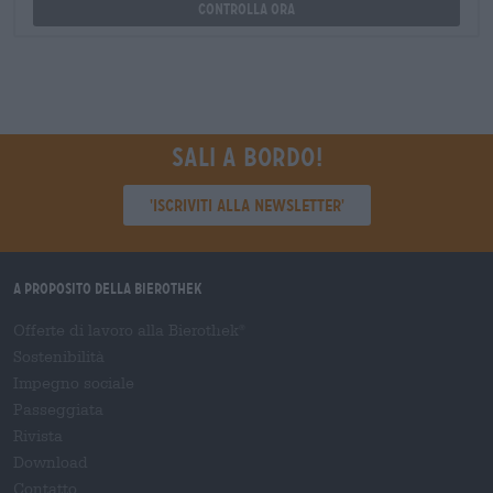
Controlla ora
Sali a bordo!
'Iscriviti alla newsletter'
A proposito della Bierothek
Offerte di lavoro alla Bierothek
®
Sostenibilità
Impegno sociale
Passeggiata
Rivista
Download
Contatto