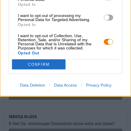
varietà di piatti. Il nostro preferito con questa birra è il
Opted In
pollo arrosto al forno con ortaggi a radice colorati e
I want to opt-out of processing my
patatine dolci fatte in casa. Inoltre una pregiata maionese
Personal Data for Targeted Advertising.
al tartufo e il gustoso Altenburger Hell.
Opted In
I want to opt-out of Collection, Use,
Retention, Sale, and/or Sharing of my
Personal Data that Is Unrelated with the
CONSULENZA GRATUITA SULLA BIRRA
Purposes for which it was collected.
Opted Out
Hai domande su questa birra? Siamo qui per te.
shop@bierothek.de
CONFIRM
commercianti o ristoratori
Data Deletion
Data Access
Privacy Policy
Du willst größere Mengen günstiger einkaufen?
grosshandel@bierothek.de
Verifica in loco
È Hell Da Altenburger Disponibile anche nella mia filiale?