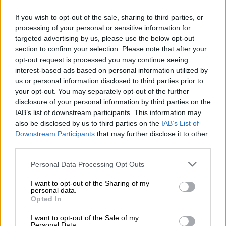
La Hell della linea Birrificio Altenburger è una birra chiara
If you wish to opt-out of the sale, sharing to third parties, or
con una gradazione alcolica bevibile del 4,9%, prodotta
processing of your personal or sensitive information for
con squisito malto chiaro e luppolo delicato.
targeted advertising by us, please use the below opt-out
section to confirm your selection. Please note that after your
L'Altenburger Hell sfocia nel bicchiere in un giallo
opt-out request is processed you may continue seeing
paglierino cristallino e ha una maestosa corona di
interest-based ads based on personal information utilized by
schiuma bianca sul corpo lucido. Dal soffice splendore
us or personal information disclosed to third parties prior to
sale al naso un profumo invitante: cereali leggeri, un
your opt-out. You may separately opt-out of the further
accenno di erba appena falciata e l'aroma della paglia
disclosure of your personal information by third parties on the
essiccata al sole invitano a prendere il primo sorso. Ciò
IAB’s list of downstream participants. This information may
rivela un corpo equilibrato e corposo con una
also be disclosed by us to third parties on the
IAB’s List of
carbonatazione delicata. Il gusto iniziale è maltato e
Downstream Participants
that may further disclose it to other
presenta note di grano, paglia, pasta di pane e delicato
third parties.
caramello. Il luppolo si unisce man mano che la bevuta
avanza e apporta note floreali e l'aroma dell'erba appena
Personal Data Processing Opt Outs
falciata. Un accenno di agrumi completa elegantemente
gli aromi. L'amarezza del luppolo aumenta nel finale e
I want to opt-out of the Sharing of my
porta ad un finale frizzante e amaro che sa di erba e fiori
personal data.
estivi.
Opted In
Grazie alla sua natura equilibrata e al suo aroma delicato,
I want to opt-out of the Sale of my
l'Altenburger Hell si sposa perfettamente con un'ampia
Personal Data.