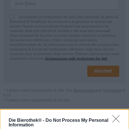
Acconsento al trattamento dei miei dati personali da parte di
Bierothek ® GmbH per la creazione e la gestione di un account
cliente. Questo account cliente fornisce una panoramica e un
controllo delle mie attività di vendita e dei miei dati personali.
Sono consapevole di poter revocare questo consenso in qualsiasi
momento con effetto per il futuro inviando un'e-mail a
shop@bierothek.de. La informiamo che la revoca del consenso non
pregiudica la liceità del trattamento effettuato sulla base del suo
consenso fino al momento della revoca. Ulteriori informazioni sono
disponibili nel nostro
dichiarazione sulla protezione dei dati
Registrati
* I prezzi sono comprensivi di IVA. Più
Navigazione
più
Depositare
€
0,15
* I prezzi sono comprensivi di accisa
Descrizione
Informazioni
Recensioni
(2)
Die Bierothek® -
Do Not Process My Personal
Information