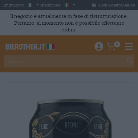
Skip to main content
Italian
Italia
Linguaggio:
Spedizione:
shop@bierothek.de
Il negozio è attualmente in fase di ristrutturazione.
Pertanto, al momento non è possibile effettuare
ordini.
0
Einloggen / An
Warenkor
M