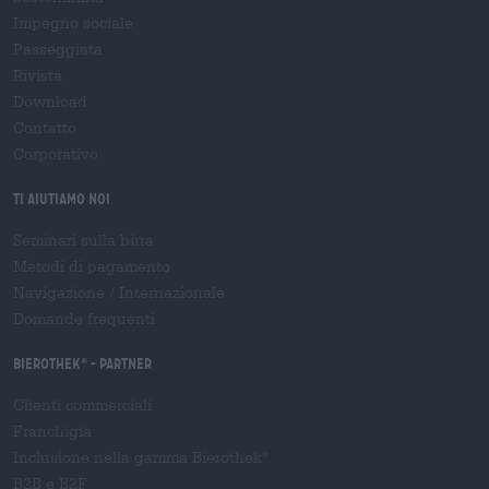
Impegno sociale
Passeggiata
Rivista
Download
Contatto
Corporativo
Ti aiutiamo noi
Seminari sulla birra
Metodi di pagamento
Navigazione
/
Internazionale
Domande frequenti
Bierothek
- Partner
®
Clienti commerciali
Franchigia
Inclusione nella gamma Bierothek
®
B2B e B2F