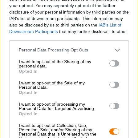
prestito il suo aroma fruttato tropicale da cinque diversi
your opt-out. You may separately opt-out of the further
tipi di luppolo: l'oro verde offre una sinfonia di mango,
disclosure of your personal information by third parties on the
ananas e note erbacee speziate che si armonizzano
IAB’s list of downstream participants. This information may
meravigliosamente con il gusto inconfondibile dello
also be disclosed by us to third parties on the
IAB’s List of
squisito tè verde.
Downstream Participants
that may further disclose it to other
third parties.
Personal Data Processing Opt Outs
I want to opt-out of the Sharing of my
personal data.
CONSULENZA GRATUITA SULLA BIRRA
Opted In
Hai domande su questa birra? Siamo qui per te.
shop@bierothek.de
I want to opt-out of the Sale of my
Personal Data.
Opted In
commercianti o ristoratori
I want to opt-out of processing my
Du willst größere Mengen günstiger einkaufen?
Personal Data for Targeted Advertising.
Opted In
grosshandel@bierothek.de
I want to opt-out of Collection, Use,
Retention, Sale, and/or Sharing of my
Personal Data that Is Unrelated with the