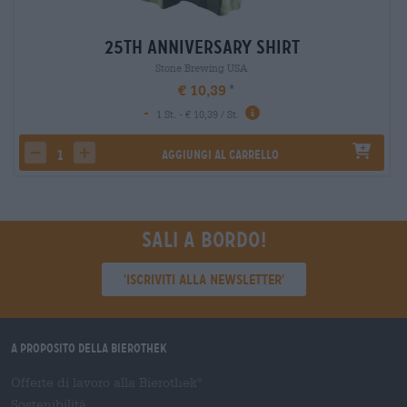
25th Anniversary Shirt
Stone Brewing USA
€ 10,39
-
1 St. - € 10,39 / St.
Aggiungi al carrello
decrease quantity
increase quantity
Sali a bordo!
'Iscriviti alla newsletter'
A proposito della Bierothek
Offerte di lavoro alla Bierothek
®
Sostenibilità