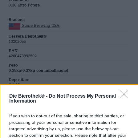
0,36 Litro Potere
Brauerei
Stone Brewing USA
Tessera Bierothek®
10202055
EAN
4260473892502
Peso
0.35kg(0.37kg con imballaggio)
Depositare
€ 0.25
LMIV
Die Bierothek® -
Do Not Process My Personal
Operatore responsabile del settore alimentare (UE)
Information
Stone Brewing, 1999 Citracado Parkway, CA 92029
Escondido Vereinigte Staaten von Amerika(US)
If you wish to opt-out of the sale, sharing to third parties, or
Bierregion
processing of your personal or sensitive information for
USA & Kanada
targeted advertising by us, please use the below opt-out
Stile birra
section to confirm your selection. Please note that after your