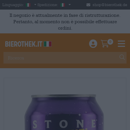
Skip to main content
Italian
Italia
Linguaggio:
Spedizione:
shop@bierothek.de
Il negozio è attualmente in fase di ristrutturazione.
Pertanto, al momento non è possibile effettuare
ordini.
0
Einloggen / An
Warenkor
M