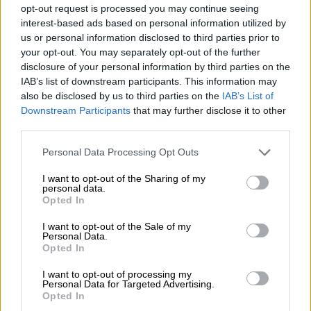
India Pale Ale
opt-out request is processed you may continue seeing
interest-based ads based on personal information utilized by
Categoria Birra
birra in lattina
us or personal information disclosed to third parties prior to
your opt-out. You may separately opt-out of the further
Raccomandazione gastronomica
disclosure of your personal information by third parties on the
Avviatore
: Formaggio a pasta dura piccante con mostarda di
fichi
IAB’s list of downstream participants. This information may
Portata principale
: Mac n formaggio
also be disclosed by us to third parties on the
IAB’s List of
Dessert
: Crepes alla frutta
Downstream Participants
that may further disclose it to other
Gradazione alcolica
third parties.
9.0 % vol
Personal Data Processing Opt Outs
Ingredienti
Acqua, malto
d'orzo
, malto
di frumento
, malto d'
avena
,
I want to opt-out of the Sharing of my
luppolo, lievito
personal data.
Opted In
I want to opt-out of the Sale of my
CONSULENZA GRATUITA SULLA BIRRA
Personal Data.
Hai domande su questa birra? Siamo qui per te.
Opted In
shop@bierothek.de
I want to opt-out of processing my
Personal Data for Targeted Advertising.
Opted In
commercianti o ristoratori