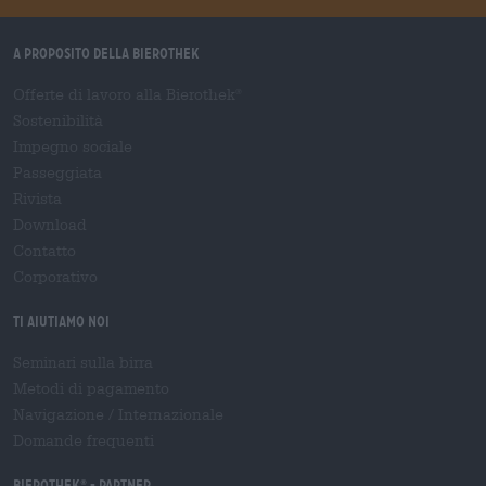
A proposito della Bierothek
Offerte di lavoro alla Bierothek
®
Sostenibilità
Impegno sociale
Passeggiata
Rivista
Download
Contatto
Corporativo
Ti aiutiamo noi
Seminari sulla birra
Metodi di pagamento
Navigazione
/
Internazionale
Domande frequenti
Bierothek
- Partner
®