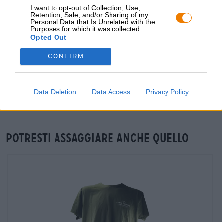
Du willst größere Mengen günstiger einkaufen?
I want to opt-out of Collection, Use,
Retention, Sale, and/or Sharing of my
Personal Data that Is Unrelated with the
grosshandel@bierothek.de
Purposes for which it was collected.
Opted Out
CONFIRM
Verifica in loco
È Imperial Star Fawker Da Stone Brewing USA Disponibile
anche nella mia filiale?
Data Deletion
Data Access
Privacy Policy
Controlla ora
Potresti assaggiare anche quello