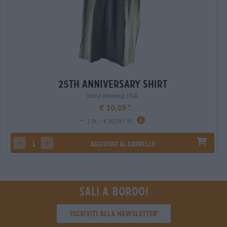
25th Anniversary Shirt
Stone Brewing USA
€ 10,39
-
1 St. - € 10,39 / St.
Aggiungi al carrello
decrease quantity
increase quantity
Sali a bordo!
'Iscriviti alla newsletter'