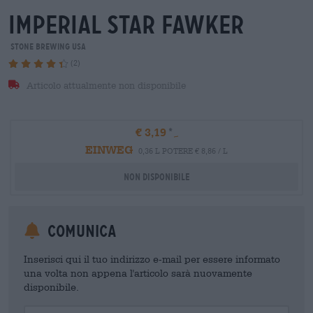
imperial star fawker
Stone Brewing USA
(2)
Articolo attualmente non disponibile
€ 3,19
EINWEG
0,36 L POTERE € 8,86 / L
Non disponibile
Comunica
Inserisci qui il tuo indirizzo e-mail per essere informato
una volta non appena l'articolo sarà nuovamente
disponibile.
Your Email