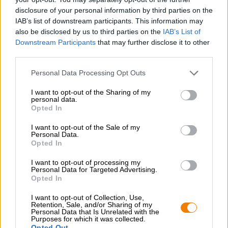
alla sua infanzia in paradiso.
disclosure of your personal information by third parties on the
IAB’s list of downstream participants. This information may
Il Notorious POG ha un sapore incomparabilmente
also be disclosed by us to third parties on the
IAB’s List of
succoso, fruttato e rinfrescante - come un delizioso spritz
Downstream Participants
that may further disclose it to other
per adulti!
third parties.
Personal Data Processing Opt Outs
CONSULENZA GRATUITA SULLA BIRRA
I want to opt-out of the Sharing of my
personal data.
Hai domande su questa birra? Siamo qui per te.
Opted In
shop@bierothek.de
I want to opt-out of the Sale of my
Personal Data.
Opted In
commercianti o ristoratori
Du willst größere Mengen günstiger einkaufen?
I want to opt-out of processing my
Personal Data for Targeted Advertising.
grosshandel@bierothek.de
Opted In
I want to opt-out of Collection, Use,
Retention, Sale, and/or Sharing of my
Personal Data that Is Unrelated with the
Verifica in loco
Purposes for which it was collected.
È Notorious P.O.G. Da Stone Brewing USA Disponibile anche
Opted Out