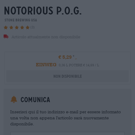
notorious p.o.g.
Stone Brewing USA
(3)
Articolo attualmente non disponibile
€ 5,29
EINWEG
0,36 L POTERE € 14,69 / L
Non disponibile
Comunica
Inserisci qui il tuo indirizzo e-mail per essere informato
una volta non appena l'articolo sarà nuovamente
disponibile.
Your Email