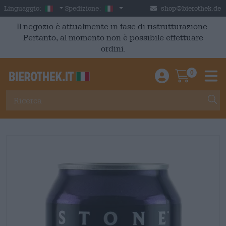
Skip to main content
Italian
Italia
Linguaggio:
Spedizione:
shop@bierothek.de
Il negozio è attualmente in fase di ristrutturazione.
Pertanto, al momento non è possibile effettuare
ordini.
0
Einloggen / An
Warenkor
M