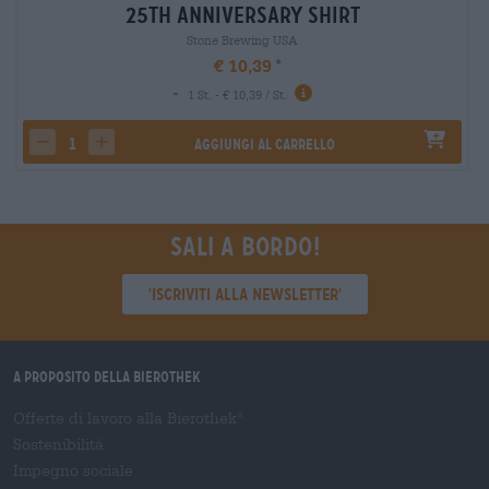
25th Anniversary Shirt
Stone Brewing USA
€ 10,39
-
1 St. - € 10,39 / St.
Aggiungi al carrello
decrease quantity
increase quantity
Sali a bordo!
'Iscriviti alla newsletter'
A proposito della Bierothek
Offerte di lavoro alla Bierothek
®
Sostenibilità
Impegno sociale