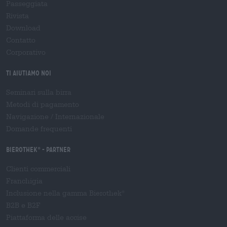
Passeggiata
Rivista
Download
Contatto
Corporativo
Ti aiutiamo noi
Seminari sulla birra
Metodi di pagamento
Navigazione
/
Internazionale
Domande frequenti
Bierothek
- Partner
®
Clienti commerciali
Franchigia
Inclusione nella gamma Bierothek
®
B2B e B2F
Piattaforma delle accise