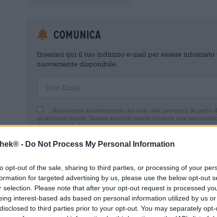
Comunica
Inserisci qui il tuo indirizzo e-mail per essere informat
nuovamente disponibile.
Your Email
Acconsento al trattamento dei miei dati personali da parte 
un account cliente. Questo account cliente fornisce una panoramica
dati personali. Sono consapevole di poter revocare questo consens
inviando un'e-mail a shop@bierothek.de. La informiamo che la rev
trattamento effettuato sulla base del suo consenso fino al momento
thek® -
Do Not Process My Personal Information
nel nostro
dichiarazione sulla protezione dei dati
to opt-out of the sale, sharing to third parties, or processing of your per
formation for targeted advertising by us, please use the below opt-out s
r selection. Please note that after your opt-out request is processed y
eing interest-based ads based on personal information utilized by us or
* I prezzi sono comprensivi di IVA. Più
Navigazione
disclosed to third parties prior to your opt-out. You may separately opt-
* I prezzi sono comprensivi di accisa