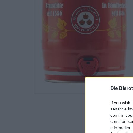
Die Biero
If you wish 
sensitive in
confirm you
continue se
information 