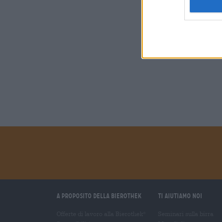
A proposito della Bierothek
Ti aiutiamo noi
Offerte di lavoro alla Bierothek
Seminari sulla birra
®