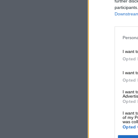
further disc
participants
Downstream 
Persona
I want t
Opted 
I want t
Opted 
I want 
Advertis
Opted 
I want t
of my P
was col
Opted 