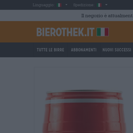
Skip to main content
Italian
Italia
Linguaggio:
Spedizione:
Il negozio è attualment
Tutte le birre
Abbonamenti
Nuovi successi