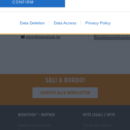
CONFIRM
CONSULENZA GRATUITA SULLA
commercianti o rist
BIRRA
Du willst größere 
Data Deletion
Data Access
Privacy Policy
günstiger einkaufen
Hai domande su questa birra?
Siamo qui per te.
grosshandel@bier
shop@bierothek.de
Sali a bordo!
'Iscriviti alla newsletter'
Bierothek
- Partner
Note legali / Note
®
Clienti commerciali
Tutela dei minori