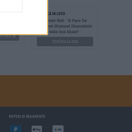
oratori
Verifica in loco
Mengen
È Festbier Hell - 5l Fass Da
?
Brauerei Hummel Disponibile
anche nella mia filiale?
othek.de
Controlla ora
Metodi di pagamento