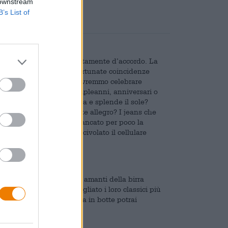
 downstream
B’s List of
dono", e noi siamo assolutamente d’accordo. La
li, giorni di pioggia e sfortunate coincidenze
cade qualcosa di bello, dovremmo celebrare
 grandi feste come compleanni, anniversari o
otidiana. È metà settimana e splende il sole?
ra di umore particolarmente allegro? I jeans che
ato scarpe nuove e hai mancato per poco la
prossima visita? Ti è scivolato il cellulare
al birrificio Hummel: gli amanti della birra
e hanno quindi imbottigliato i loro classici più
n la buona birra della festa in botte potrai
cari!