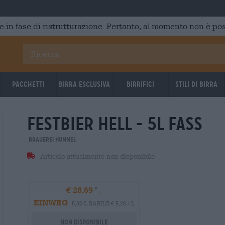
e in fase di ristrutturazione. Pertanto, al momento non è poss
Pacchetti
Birra Esclusiva
Birrifici
Stili di birra
festbier hell - 5l fass
Brauerei Hummel
Articolo attualmente non disponibile
€ 28,69
EINWEG
5,00 L BARILE € 5,26 / L
Non disponibile