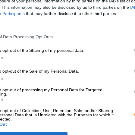
losure of your personal information by third parties on the IAB’s list of
. This information may also be disclosed by us to third parties on the
IA
Participants
that may further disclose it to other third parties.
Descrizione
Informazioni
Recensioni
(0)
Il proverbio dice: "Bisogna celebrare le feste quando ca
l Data Processing Opt Outs
vita pone regolarmente ostacoli, stress, ostacoli e ostaco
sulla nostra strada, quindi quando di tanto in tanto ac
o opt-out of the Sharing of my personal data.
l’occasione adeguatamente. Non pensiamo nemmeno alle
In
promozioni, ma piuttosto alle piccole gioie della vita qu
Tuo figlio ha fatto i compiti senza lamentarsi? Il capo e
o opt-out of the Sale of my Personal Data.
aspettavi da mesi sono finalmente in saldo? Hai indoss
pozzanghera senza fondo? La suocera ha annullato la sua 
In
dalle mani e l’hai afferrato con i riflessi di un vero ninja?
to opt-out of processing my Personal Data for Targeted
ing.
Dobbiamo festeggiare questo!
In
La bevanda giusta per la vostra festa quotidiana arriva d
o opt-out of Collection, Use, Retention, Sale, and/or Sharing
Merkendorf sostengono che nel frattempo ci sia più festa 
ersonal Data that Is Unrelated with the Purposes for which it
apprezzati in botti dall’incredibile capacità di 5 litri. Co
lected.
condividere le piccole e grandi gioie della vita con i tuoi 
Out