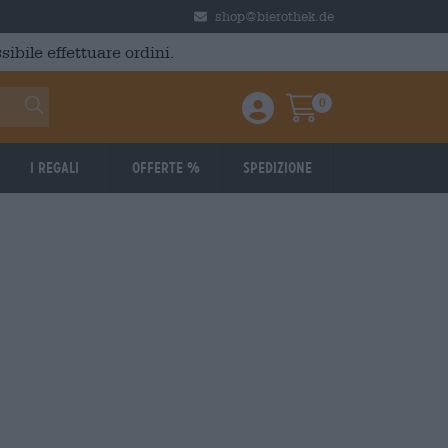
shop@bierothek.de
ibile effettuare ordini.
0
Einloggen / Anmelden
Warenkorb
I regali
Offerte %
Spedizione