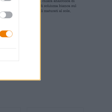
tere interessante. La birra chiara analcolica di
porta una corona stabile di schiuma bianca sul
no gustose note di cereali maturati al sole,
a sfornato.