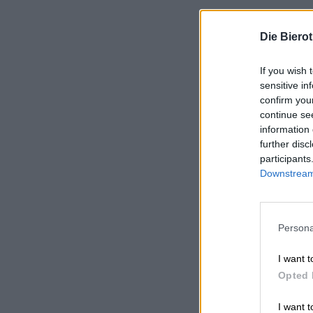
Die Biero
If you wish 
sensitive in
confirm you
continue se
information 
further disc
participants
Downstream 
Persona
I want t
Opted 
I want t