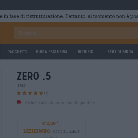
e in fase di ristrutturazione. Pertanto, al momento non è poss
Pacchetti
Birra Esclusiva
Birrifici
Stili di birra
zero .5
BRLO
(1)
Articolo attualmente non disponibile
€ 3,39
MEHRWEG
0,33 L Bottiglia €