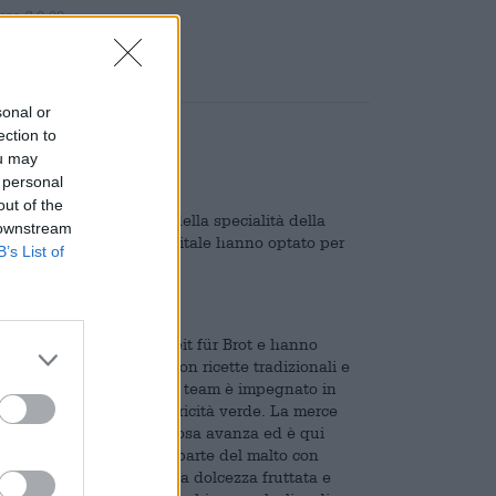
are
€ 0,08
sonal or
ection to
ou may
 personal
out of the
dal contenuto alcolico della specialità della
 downstream
ll’alcol, i birrai della capitale hanno optato per
B’s List of
ati con i loro amici di Zeit für Brot e hanno
cio giovane che lavora con ricette tradizionali e
ica certificata Bioland. Il team è impegnato in
da forno utilizzando elettricità verde. La merce
. Tuttavia, a volte qualcosa avanza ed è qui
a ricetta che sostituisce parte del malto con
alla sottile acidità, alla dolcezza fruttata e