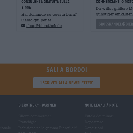
CONSULENZA GRATUITA SULLA
commercianti o rist
BIRRA
Du willst größere 
günstiger einkaufen
Hai domande su questa birra?
Siamo qui per te.
grosshandel@bier
shop@bierothek.de
Sali a bordo!
'Iscriviti alla newsletter'
Bierothek
- Partner
Note legali / Note
®
Clienti commerciali
Tutela dei minori
Franchigia
Depositare
zionale
Inclusione nella gamma Bierothek
Condizioni
®