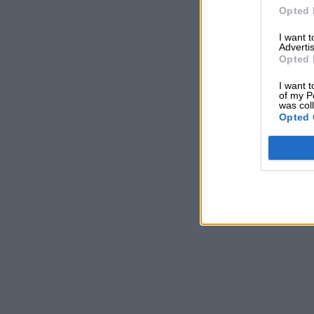
Opted 
I want 
Advertis
Opted 
I want t
of my P
was col
Opted 