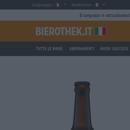
Skip to main content
Italian
Italia
Linguaggio:
Spedizione:
Il negozio è attualment
Tutte le birre
Abbonamenti
Nuovi successi