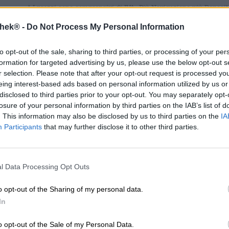
* I prezzi sono comprensivi di IVA. Più
Navigazione
più
Deposit
thek® -
Do Not Process My Personal Information
Descrizione
Informazioni
Recensioni
(1)
to opt-out of the sale, sharing to third parties, or processing of your per
formation for targeted advertising by us, please use the below opt-out s
r selection. Please note that after your opt-out request is processed y
Stile della birra: analcolica
eing interest-based ads based on personal information utilized by us or
disclosed to third parties prior to your opt-out. You may separately opt-
ZERO.5 è il nome di una birra chiara della BRLO e deriva 
losure of your personal information by third parties on the IAB’s list of
birra: la birra frizzante arriva a un magro 0,5%. Invece de
. This information may also be disclosed by us to third parties on the
IA
un altro ingrediente speciale.
Participants
that may further disclose it to other third parties.
Pane.
Pane? SÌ! Per il loro accampamento i birrai si sono incontr
l Data Processing Opt Outs
preso due piccioni con una fava. Zeit für Brot è un panifi
materie prime regionali provenienti da agricoltura biolog
un concetto sostenibile e produce tutti i tipi di prodotti 
o opt-out of the Sharing of my personal data.
rimasta a fine giornata viene donata a chi ne ha bisogno
In
che entrano in gioco i nostri birrai. Hanno sviluppato un
pane secco. L’aroma del pane si abbina meravigliosamente 
o opt-out of the Sale of my Personal Data.