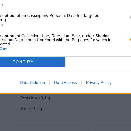
all’acidità del limone della birra e le conferisce un carat
In
BRLO si presenta nel bicchiere in un tono oro pallido e 
corpo delicatamente torbido. Il profumo e il gusto regala
to opt-out of processing my Personal Data for Targeted
agrumi piccanti, luppolo floreale e crosta di pane appen
ing.
In
Informazioni nutrizionali (media per 100 ml)
o opt-out of Collection, Use, Retention, Sale, and/or Sharing
ersonal Data that Is Unrelated with the Purposes for which it
lected.
Energia 112 KJ (26kcal)
Out
Grassi <0,1 g
CONFIRM
di cui acidi grassi saturi <0,1g
Carboidrati 5,7 g
Data Deletion
Data Access
Privacy Policy
di cui zucchero 2,9 g
Proteine <0,1 g
Sale <0,1 g