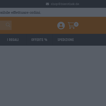
shop@bierothek.de
ibile effettuare ordini.
0
Einloggen / Anmelden
Warenkorb
I regali
Offerte %
Spedizione