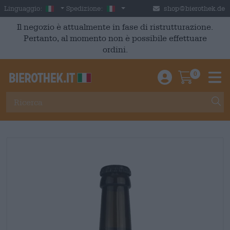
Skip to main content
Italian
Italia
Linguaggio:
Spedizione:
shop@bierothek.de
Il negozio è attualmente in fase di ristrutturazione.
Pertanto, al momento non è possibile effettuare
ordini.
0
Einloggen / An
Warenkor
M