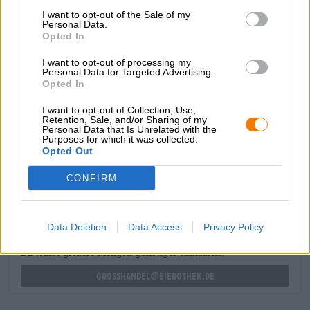
arricchito con pregiati aromi di birra. Vinci vinci!
I want to opt-out of the Sale of my
Personal Data.
Opted In
Il Rye Wine di BRLO raggiunge un enorme 10,0% di alcol
ed è una peccaminosa seduzione di malto cremoso,
I want to opt-out of processing my
caramello mou, caramello al burro e frutti rossi canditi.
Personal Data for Targeted Advertising.
Una festa per tutti i sensi!
Opted In
I want to opt-out of Collection, Use,
Retention, Sale, and/or Sharing of my
Personal Data that Is Unrelated with the
Purposes for which it was collected.
Opted Out
CONSULENZA GRATUITA SULLA BIRRA
Hai domande su questa birra? Siamo qui per te.
CONFIRM
shop@bierothek.de
Data Deletion
Data Access
Privacy Policy
commercianti o ristoratori
Du willst größere Mengen günstiger einkaufen?
grosshandel@bierothek.de