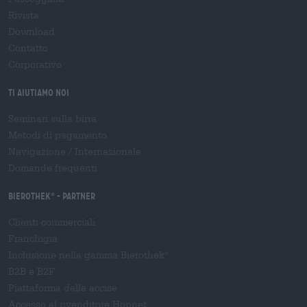
Rivista
Download
Contatto
Corporativo
Ti aiutiamo noi
Seminari sulla birra
Metodi di pagamento
Navigazione
/
Internazionale
Domande frequenti
Bierothek
- Partner
®
Clienti commerciali
Franchigia
Inclusione nella gamma Bierothek
®
B2B e B2F
Piattaforma delle accise
Accesso al rivenditore Hopnet