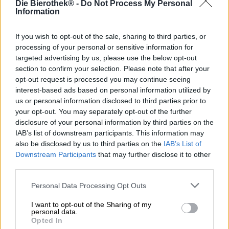
Die Bierothek® -
Do Not Process My Personal
Le simbiosi sono connessioni magiche che si verificano in
Information
natura tra esseri viventi di specie molto diverse. Entrambe
le parti traggono vantaggio l’una dall’altra e ognuno dà
ciò che può dare. Tali collaborazioni si possono trovare, ad
If you wish to opt-out of the sale, sharing to third parties, or
esempio, tra le api e i fiori: gli insetti laboriosi impollinano
processing of your personal or sensitive information for
la pianta e in cambio ricevono il nettare, di cui hanno
targeted advertising by us, please use the below opt-out
bisogno come cibo. Poiché ai birrai piace trarre ispirazione
section to confirm your selection. Please note that after your
dalla natura e dalle sue meraviglie, le simbiosi si sono
opt-out request is processed you may continue seeing
naturalmente fatte strada nel settore della produzione
interest-based ads based on personal information utilized by
della birra. Ad esempio, il principio della preparazione del
us or personal information disclosed to third parties prior to
cuculo corrisponde a questo concetto. I grandi birrifici
your opt-out. You may separately opt-out of the further
rendono più facile per i giovani birrai entrare nel settore,
disclosure of your personal information by third parties on the
mentre i nuovi arrivati in cambio riempiono la capacità
IAB’s list of downstream participants. This information may
inutilizzata e portano una boccata d’aria fresca nei sacri
also be disclosed by us to third parties on the
IAB’s List of
padiglioni. E anche le collaborazioni sono simbiotiche.
Downstream Participants
that may further disclose it to other
third parties.
Il birrificio della capitale BRLO ha collaborato con la
distilleria di whisky STORK CLUB per un progetto molto
Personal Data Processing Opt Outs
speciale. I birrai avevano bisogno di botti di legno per far
maturare la loro birra di segale, che la distilleria era lieta
I want to opt-out of the Sharing of my
di fornire. Dopo lo stoccaggio, il birrificio riconsegnava le
personal data.
botti e vi veniva riempito del pregiato whisky. Il risultato è
Opted In
una birra con meravigliose note di whisky e un whisky