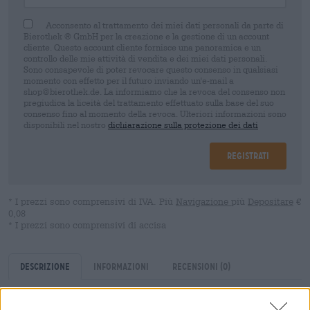
Acconsento al trattamento dei miei dati personali da parte di
Bierothek ® GmbH per la creazione e la gestione di un account
cliente. Questo account cliente fornisce una panoramica e un
controllo delle mie attività di vendita e dei miei dati personali.
Sono consapevole di poter revocare questo consenso in qualsiasi
momento con effetto per il futuro inviando un'e-mail a
shop@bierothek.de. La informiamo che la revoca del consenso non
pregiudica la liceità del trattamento effettuato sulla base del suo
consenso fino al momento della revoca. Ulteriori informazioni sono
disponibili nel nostro
dichiarazione sulla protezione dei dati
Registrati
* I prezzi sono comprensivi di IVA. Più
Navigazione
più
Depositare
€
0,08
* I prezzi sono comprensivi di accisa
Descrizione
Informazioni
Recensioni
(0)