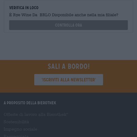
Verifica in loco
È Rye Wine Da BRLO Disponibile anche nella mia filiale?
Controlla ora
Sali a bordo!
'Iscriviti alla newsletter'
A proposito della Bierothek
Offerte di lavoro alla Bierothek
®
Sostenibilità
Impegno sociale
Passeggiata