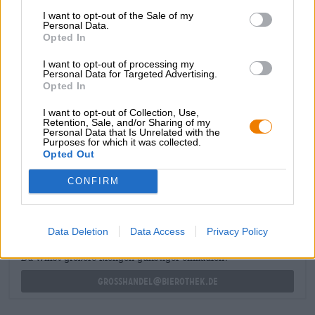
di note fruttate e malto panato dalla schiuma bianca. Il
I want to opt-out of the Sale of my
gusto iniziale rivela un corpo stabile con malto fine,
Personal Data.
grande luppolatura e buon amaro. Morbide note di
Opted In
brioche appena sfornata, caramello cremoso e miele
speziato incontrano al palato un delicato fruttato e cereali
I want to opt-out of processing my
Personal Data for Targeted Advertising.
maturati al sole. Il luppolo conferisce alla birra una fresca
Opted In
nota agrumata e un amaro frizzante che dona contrasto e
struttura alla birra.
I want to opt-out of Collection, Use,
Retention, Sale, and/or Sharing of my
Personal Data that Is Unrelated with the
Purposes for which it was collected.
Opted Out
CONSULENZA GRATUITA SULLA BIRRA
Hai domande su questa birra? Siamo qui per te.
CONFIRM
shop@bierothek.de
Data Deletion
Data Access
Privacy Policy
commercianti o ristoratori
Du willst größere Mengen günstiger einkaufen?
grosshandel@bierothek.de