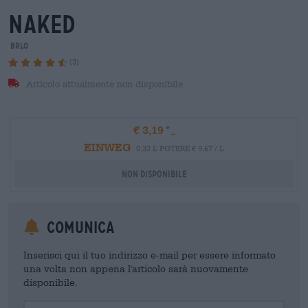
naked
BRLO
(3)
Articolo attualmente non disponibile
€ 3,19
EINWEG
0,33 L POTERE € 9,67 / L
Non disponibile
Comunica
Inserisci qui il tuo indirizzo e-mail per essere informato
una volta non appena l'articolo sarà nuovamente
disponibile.
Your Email