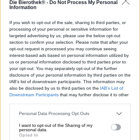
Die Bierothek® -
Do Not Process My Personal
Information
Stile birra: Pale ale analcolica
Mentre il resto del mondo crede che essere bionda sia il
If you wish to opt-out of the sale, sharing to third parties, or
modo migliore per divertirsi, i ragazzi di BRLO sono
processing of your personal or sensitive information for
convinti che ci si possa divertire nudi. Da veri berlinesi,
targeted advertising by us, please use the below opt-out
sono entusiasti di tutto ciò che è “nudo”. Come produttori
section to confirm your selection. Please note that after your
di birra non si tratta però di nudisti e naturisti, bensì della
opt-out request is processed you may continue seeing
loro birra a bassa gradazione alcolica Naked.
interest-based ads based on personal information utilized by
us or personal information disclosed to third parties prior to
La creazione leggerissima è nuda sotto due aspetti: da un
your opt-out. You may separately opt-out of the further
lato ci sono innumerevoli parti del corpo nude
disclosure of your personal information by third parties on the
sull'etichetta della lattina e dall'altro la gradazione alcolica
IAB’s list of downstream participants. This information may
è trascurabilmente bassa. Ciò su cui i birrai non lesinano
also be disclosed by us to third parties on the
IAB’s List of
sicuramente è il luppolo: la Naked viene prodotta con le
varietà aromatiche di luppolo Citra, Mandarina Bavaria e
Downstream Participants
that may further disclose it to other
Lemondrop e aromatizzata con malto dolce come il miele.
third parties.
Il risultato è una birra chiara analcolica che contiene
semplicemente una dose extra di sapore al posto
Personal Data Processing Opt Outs
dell'alcol.
I want to opt-out of the Sharing of my
personal data.
Naked scorre nel bicchiere in un tono arancio
Opted In
naturalmente torbido ed emana un seducente pot-pourri