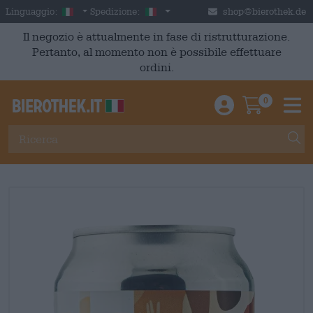
Skip to main content
Italian
Italia
Linguaggio:
Spedizione:
shop@bierothek.de
Il negozio è attualmente in fase di ristrutturazione.
Pertanto, al momento non è possibile effettuare
ordini.
0
Einloggen / An
Warenkor
M