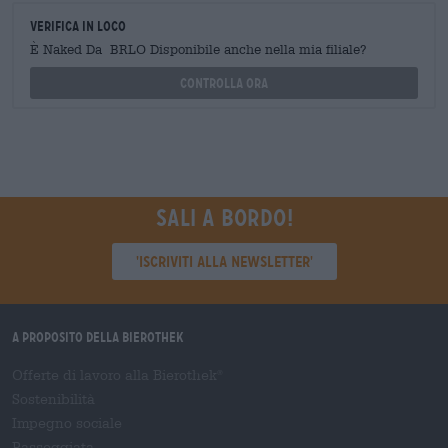
Verifica in loco
È Naked Da BRLO Disponibile anche nella mia filiale?
Controlla ora
Sali a bordo!
'Iscriviti alla newsletter'
A proposito della Bierothek
Offerte di lavoro alla Bierothek
®
Sostenibilità
Impegno sociale
Passeggiata