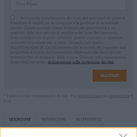
Acconsento al trattamento dei miei dati personali da parte di
Bierothek ® GmbH per la creazione e la gestione di un account
cliente. Questo account cliente fornisce una panoramica e un
controllo delle mie attività di vendita e dei miei dati personali.
Sono consapevole di poter revocare questo consenso in qualsiasi
momento con effetto per il futuro inviando un'e-mail a
shop@bierothek.de. La informiamo che la revoca del consenso non
pregiudica la liceità del trattamento effettuato sulla base del suo
consenso fino al momento della revoca. Ulteriori informazioni sono
disponibili nel nostro
dichiarazione sulla protezione dei dati
Registrati
* I prezzi sono comprensivi di IVA. Più
Navigazione
più
Depositare
€
0,25
Descrizione
Informazioni
Recensioni
(3)