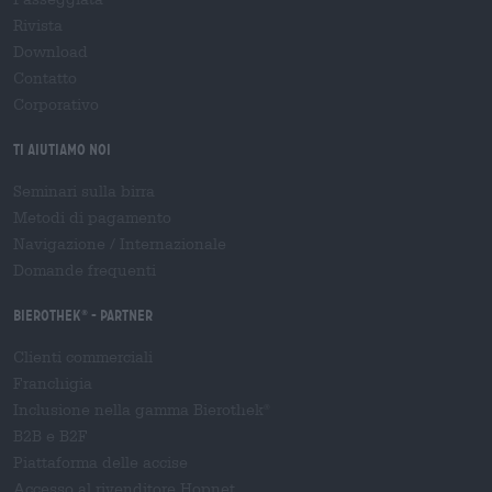
Rivista
Download
Contatto
Corporativo
Ti aiutiamo noi
Seminari sulla birra
Metodi di pagamento
Navigazione
/
Internazionale
Domande frequenti
Bierothek
- Partner
®
Clienti commerciali
Franchigia
Inclusione nella gamma Bierothek
®
B2B e B2F
Piattaforma delle accise
Accesso al rivenditore Hopnet