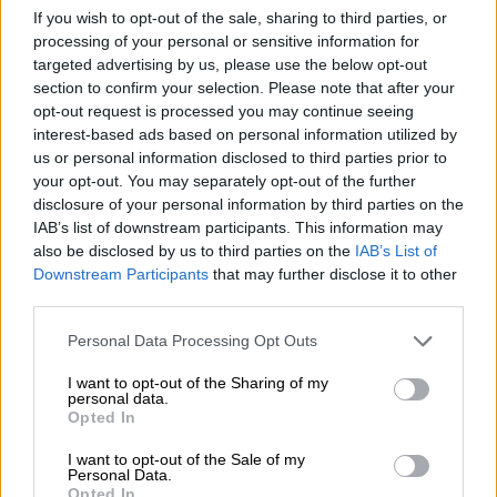
Per la loro quarta collaborazione con Run The Jewels, i
If you wish to opt-out of the sale, sharing to third parties, or
birrai di BRLO hanno fatto di tutto: No Save Point è una
processing of your personal or sensitive information for
Hazy New England IPA senza compromessi con enormi
targeted advertising by us, please use the below opt-out
quantità di luppolo. Sono incluse le varietà di luppolo
section to confirm your selection. Please note that after your
dall'aroma intenso Citra, Mosaic, Simcoe e Amarillo, che
opt-out request is processed you may continue seeing
forniscono la sensazione tropicale in questa birra liscia.
interest-based ads based on personal information utilized by
us or personal information disclosed to third parties prior to
No Save Point scorre nel bicchiere in un rosso rame
your opt-out. You may separately opt-out of the further
finemente velato e forma un'ariosa corona di schiuma
disclosure of your personal information by third parties on the
bianca come la neve. Un profumo irresistibile di frutti
IAB’s list of downstream participants. This information may
tropicali solletica i nervi olfattivi e ti costringe
also be disclosed by us to third parties on the
IAB’s List of
letteralmente a bere il primo sorso. Il gusto iniziale supera
Downstream Participants
that may further disclose it to other
ogni aspettativa e scatena sulla lingua uno spettacolo
third parties.
pirotecnico di luppolo di prima classe. Mango maturo,
frutto della passione esotico, arancia succosa, carambola,
Personal Data Processing Opt Outs
resina di pino speziata e agrumi piccanti celebrano una
vivace festa in bocca; Il luppolo floreale e un'amarezza
I want to opt-out of the Sharing of my
pulita e frizzante si uniscono e completano abilmente gli
personal data.
aromi del luppolo. Il finale rimane sulla tua lingua con
Opted In
note croccanti di luppolo e molta amarezza fino
all'apertura della lattina successiva.
I want to opt-out of the Sale of my
Personal Data.
Opted In
La deliziosa birra ha un sapore migliore se accompagnata