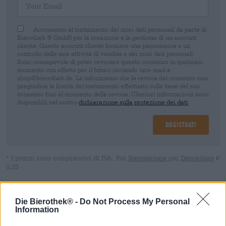
Acconsento al trattamento dei miei dati personali da parte di
Bierothek ® GmbH per la creazione e la gestione di un account
cliente. Questo account cliente fornisce una panoramica e un
controllo delle mie attività di vendita e dei miei dati personali.
Sono consapevole di poter revocare questo consenso in qualsiasi
momento con effetto per il futuro inviando un'e-mail a
shop@bierothek.de. La informiamo che la revoca del consenso non
pregiudica la liceità del trattamento effettuato sulla base del suo
consenso fino al momento della revoca. Ulteriori informazioni sono
disponibili nel nostro
dichiarazione sulla protezione dei dati
Registrati
* I prezzi sono comprensivi di IVA. Più
Navigazione
più
Depositare
€
0,25
Descrizione
Informazioni
Recensioni
(1)
Die Bierothek® -
Do Not Process My Personal
Information