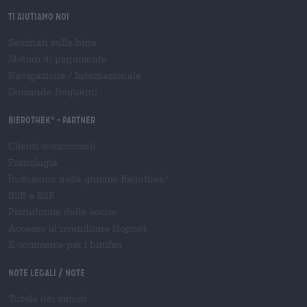
Ti aiutiamo noi
Seminari sulla birra
Metodi di pagamento
Navigazione
/
Internazionale
Domande frequenti
Bierothek
- Partner
®
Clienti commerciali
Franchigia
Inclusione nella gamma Bierothek
®
B2B e B2F
Piattaforma delle accise
Accesso al rivenditore Hopnet
E-commerce per i birrifici
Note legali / Note
Tutela dei minori