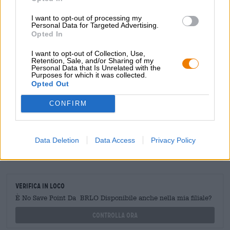
dall'omonima canzone dei Run The Jewels. Musica a tutto
I want to opt-out of processing my
volume, birra ghiacciata: il pergolato è pronto.
Personal Data for Targeted Advertising.
Opted In
I want to opt-out of Collection, Use,
Retention, Sale, and/or Sharing of my
CONSULENZA GRATUITA SULLA BIRRA
Personal Data that Is Unrelated with the
Hai domande su questa birra? Siamo qui per te.
Purposes for which it was collected.
Opted Out
shop@bierothek.de
CONFIRM
commercianti o ristoratori
Du willst größere Mengen günstiger einkaufen?
Data Deletion
Data Access
Privacy Policy
grosshandel@bierothek.de
Verifica in loco
È No Save Point Da BRLO Disponibile anche nella mia filiale?
Controlla ora