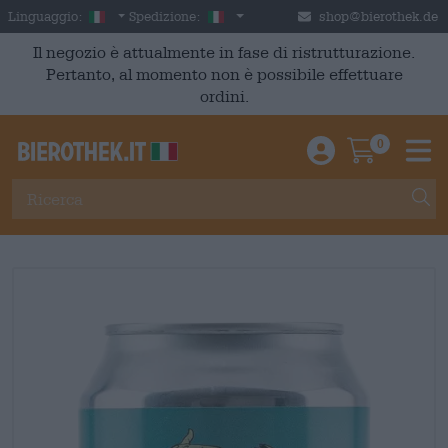
Skip to main content
Italian
Italia
Linguaggio:
Spedizione:
shop@bierothek.de
Il negozio è attualmente in fase di ristrutturazione.
Pertanto, al momento non è possibile effettuare
ordini.
0
Einloggen / An
Warenkor
M