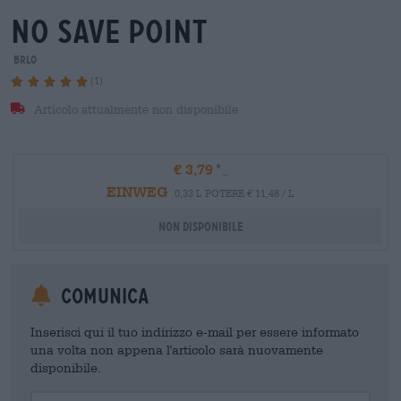
no save point
BRLO
(1)
Articolo attualmente non disponibile
€ 3,79
EINWEG
0,33 L POTERE € 11,48 / L
Non disponibile
Comunica
Inserisci qui il tuo indirizzo e-mail per essere informato
una volta non appena l'articolo sarà nuovamente
disponibile.
Your Email