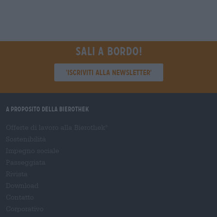
Sali a bordo!
'Iscriviti alla newsletter'
A proposito della Bierothek
Offerte di lavoro alla Bierothek
®
Sostenibilità
Impegno sociale
Passeggiata
Rivista
Download
Contatto
Corporativo