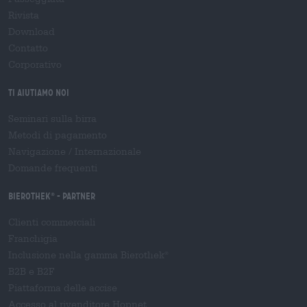
Rivista
Download
Contatto
Corporativo
Ti aiutiamo noi
Seminari sulla birra
Metodi di pagamento
Navigazione
/
Internazionale
Domande frequenti
Bierothek
- Partner
®
Clienti commerciali
Franchigia
Inclusione nella gamma Bierothek
®
B2B e B2F
Piattaforma delle accise
Accesso al rivenditore Hopnet