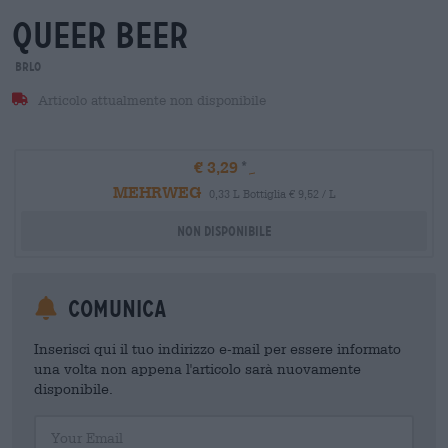
queer beer
BRLO
Articolo attualmente non disponibile
€ 3,29
MEHRWEG
0,33 L Bottiglia € 9,52 / L
Non disponibile
Comunica
Inserisci qui il tuo indirizzo e-mail per essere informato
una volta non appena l'articolo sarà nuovamente
disponibile.
Your Email