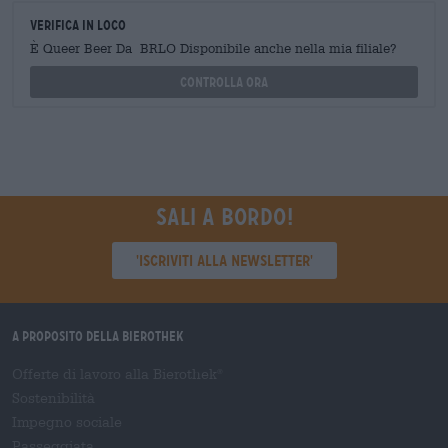
Verifica in loco
È Queer Beer Da BRLO Disponibile anche nella mia filiale?
Controlla ora
Sali a bordo!
'Iscriviti alla newsletter'
A proposito della Bierothek
Offerte di lavoro alla Bierothek
®
Sostenibilità
Impegno sociale
Passeggiata