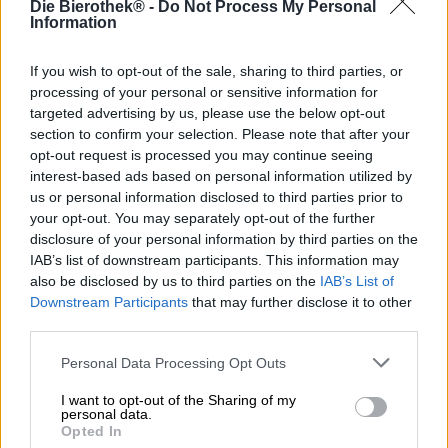
Die Bierothek® -
Do Not Process My Personal
Evviva la diversità!
Information
Berlino è un posto colorato e se le persone dietro
l'etichetta BRLO riescono a farcela, allora questo è solo
If you wish to opt-out of the sale, sharing to third parties, or
l'inizio. Negli ultimi 50 anni lo spettro delle possibilità si è
processing of your personal or sensitive information for
moltiplicato e sono molte le persone che si battono per
targeted advertising by us, please use the below opt-out
l’uguaglianza per tutti e per la coesistenza pacifica di
section to confirm your selection. Please note that after your
diversi modi di vivere e di amare. A questi eroi quotidiani
opt-out request is processed you may continue seeing
e al colorato mondo dell'amore queer BRLO ha dedicato
interest-based ads based on personal information utilized by
una birra: Queer Beer è una birra lager che racchiude tutti
us or personal information disclosed to third parties prior to
i colori dell'arcobaleno.
your opt-out. You may separately opt-out of the further
disclosure of your personal information by third parties on the
La Queer Beer potrebbe non scorrere nel bicchiere con
IAB’s list of downstream participants. This information may
colori vivaci, ma si presenta in un seducente tono ambrato
con una leggera torbidità e un'orgogliosa corona di
also be disclosed by us to third parties on the
IAB’s List of
schiuma ariosa. Un profumo meravigliosamente fresco di
Downstream Participants
that may further disclose it to other
luppolo floreale, agrumi piccanti, succosa frutta tropicale
third parties.
e cereali baciati dal sole. Il primo sorso racchiude un
intero mondo di sapori, trasportato da una forte
Personal Data Processing Opt Outs
carbonatazione. Malto brillante e cereali mielati
I want to opt-out of the Sharing of my
accarezzano il palato prima che un'ondata di frutta inondi
personal data.
la bocca. Frutto della passione, melone, pompelmo,
Opted In
mandarino e limone solleticano le papille gustative,