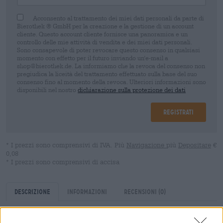
Acconsento al trattamento dei miei dati personali da parte di
Bierothek ® GmbH per la creazione e la gestione di un account
cliente. Questo account cliente fornisce una panoramica e un
controllo delle mie attività di vendita e dei miei dati personali.
Sono consapevole di poter revocare questo consenso in qualsiasi
momento con effetto per il futuro inviando un'e-mail a
shop@bierothek.de. La informiamo che la revoca del consenso non
pregiudica la liceità del trattamento effettuato sulla base del suo
consenso fino al momento della revoca. Ulteriori informazioni sono
disponibili nel nostro
dichiarazione sulla protezione dei dati
Registrati
* I prezzi sono comprensivi di IVA. Più
Navigazione
più
Depositare
€
0,08
* I prezzi sono comprensivi di accisa
Descrizione
Informazioni
Recensioni
(0)