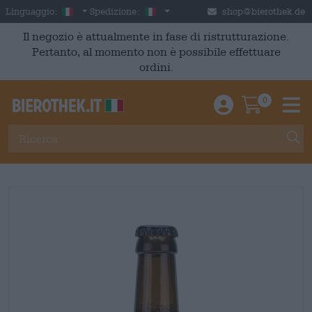
Skip to main content
Italian
Italia
Linguaggio:
Spedizione:
shop@bierothek.de
Il negozio è attualmente in fase di ristrutturazione.
Pertanto, al momento non è possibile effettuare
ordini.
0
Einloggen / An
Warenkor
M