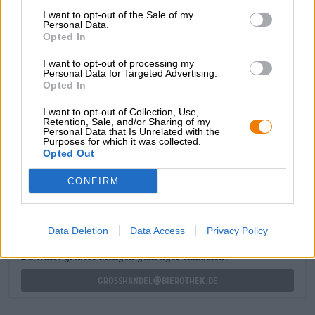
mentre il luppolo aggiunge anche note floreali e una
I want to opt-out of the Sale of my
frizzante amarezza. Una nota speziata di lievito e una
Personal Data.
Opted In
leggera acidità completano sapientemente gli aromi. Il
finale è fruttato e tuttavia piacevolmente asciutto.
I want to opt-out of processing my
Personal Data for Targeted Advertising.
Ogni singola bottiglia di questa eccellente birra sostiene
Opted In
anche il lavoro di
QUEERAMNESTY.DE
— Qui, queer e
favoloso!
I want to opt-out of Collection, Use,
Retention, Sale, and/or Sharing of my
Personal Data that Is Unrelated with the
Purposes for which it was collected.
Opted Out
CONSULENZA GRATUITA SULLA BIRRA
Hai domande su questa birra? Siamo qui per te.
CONFIRM
shop@bierothek.de
Data Deletion
Data Access
Privacy Policy
commercianti o ristoratori
Du willst größere Mengen günstiger einkaufen?
grosshandel@bierothek.de