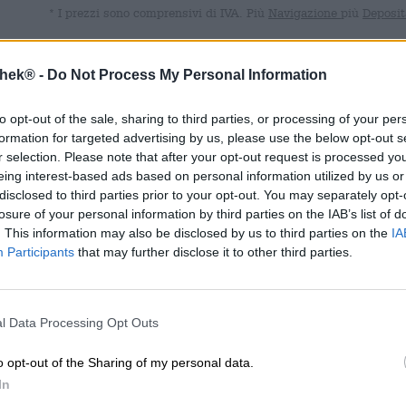
* I prezzi sono comprensivi di IVA. Più
Navigazione
più
Deposit
Descrizione
Informazioni
Recensioni
(4)
thek® -
Do Not Process My Personal Information
to opt-out of the sale, sharing to third parties, or processing of your per
Anche se non riusciamo a pensare ad una situazione in c
formation for targeted advertising by us, please use the below opt-out s
tantissime occasioni in cui una birra sarebbe buona ma no
r selection. Please note that after your opt-out request is processed y
tormenta anche quando devi guidare, sei incinta o ti sta
eing interest-based ads based on personal information utilized by us or
sempre più birrifici che affrontano questo problema e cre
disclosed to third parties prior to your opt-out. You may separately opt-
tradizionale.
losure of your personal information by third parties on the IAB’s list of
. This information may also be disclosed by us to third parties on the
IA
Il marchio berlinese BRLO ha nella sua gamma anche un
Participants
that may further disclose it to other third parties.
La Pale Ale è stata prodotta con tre diverse varietà di 
situazione.
Naked scorre nel bicchiere in una tonalità oro torbida e
l Data Processing Opt Outs
brunita. Quando viene versata nel bicchiere, la birra 
di agrumi piccanti, erbe verdi speziate e malto corposo.
o opt-out of the Sharing of my personal data.
Bavaria, Citra e Lemondrop danno già un’eccellente impr
In
riflette nel gusto: meravigliosamente fresco e succoso, v