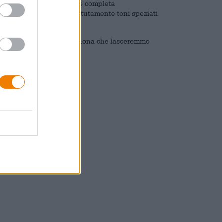
 una dolcezza morbida che completa
evi, il luppolo rivela ripetutamente toni speziati
n ogni situazione e così buona che lasceremmo