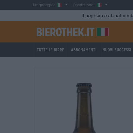
Skip to main content
Italian
Italia
Linguaggio:
Spedizione:
Il negozio è attualment
Tutte le birre
Abbonamenti
Nuovi successi