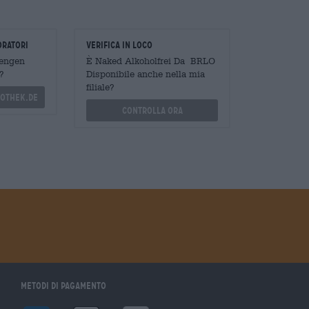
oratori
Verifica in loco
Mengen
È Naked Alkoholfrei Da BRLO
?
Disponibile anche nella mia
filiale?
othek.de
Controlla ora
Metodi di pagamento