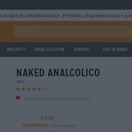
e in fase di ristrutturazione. Pertanto, al momento non è poss
Pacchetti
Birra Esclusiva
Birrifici
Stili di birra
naked analcolico
BRLO
(4)
Articolo attualmente non disponibile
€ 3,39
MEHRWEG
0,33 L Bottiglia €