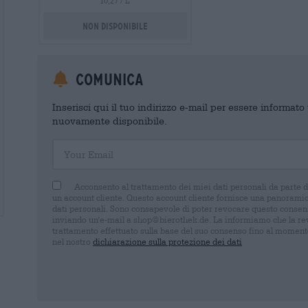
10,27 / L
Non disponibile
Comunica
Inserisci qui il tuo indirizzo e-mail per essere informat
nuovamente disponibile.
Your Email
Acconsento al trattamento dei miei dati personali da parte 
un account cliente. Questo account cliente fornisce una panoramica
dati personali. Sono consapevole di poter revocare questo consens
inviando un'e-mail a shop@bierothek.de. La informiamo che la rev
trattamento effettuato sulla base del suo consenso fino al momento
nel nostro
dichiarazione sulla protezione dei dati