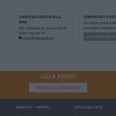
CONSULENZA GRATUITA SULLA
commercianti o rist
BIRRA
Du willst größere 
günstiger einkaufen
Hai domande su questa birra?
Siamo qui per te.
grosshandel@bier
shop@bierothek.de
Sali a bordo!
'Iscriviti alla newsletter'
Bierothek
- Partner
Note legali / Note
®