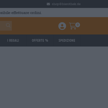
shop@bierothek.de
ibile effettuare ordini.
0
Einloggen / Anmelden
Warenkorb
I regali
Offerte %
Spedizione