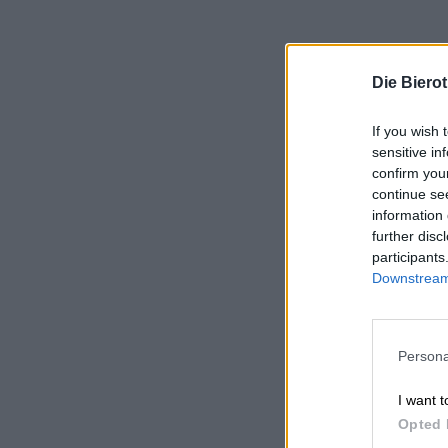
Die Biero
If you wish 
sensitive in
confirm you
continue se
information 
further disc
participants
Downstream 
Persona
I want t
Opted 