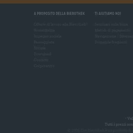
A proposito della Bierothek
Ti aiutiamo noi
Offerte di lavoro alla Bierothek
Seminari sulla birra
®
Sostenibilità
Metodi di pagamento
Impegno sociale
Navigazione
/
Interna
Passeggiata
Domande frequenti
Rivista
Download
Contatto
Corporativo
Val
*
Tutti i prezzi s
© 2026 Die Bierothek
è un prodotto di