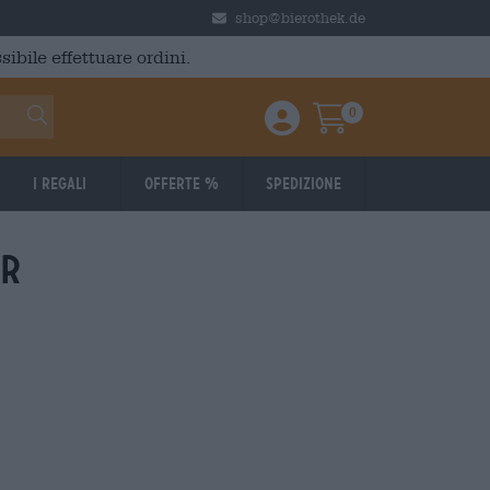
shop@bierothek.de
ibile effettuare ordini.
0
Einloggen / Anmelden
Warenkorb
I regali
Offerte %
Spedizione
er