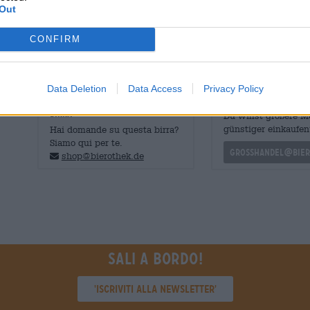
La Helles Vollbier del birrificio Spalter è una birra solid
Out
terra d'origine.
CONFIRM
Data Deletion
Data Access
Privacy Policy
CONSULENZA GRATUITA SULLA
commercianti o rist
BIRRA
Du willst größere 
günstiger einkaufen
Hai domande su questa birra?
Siamo qui per te.
grosshandel@bier
shop@bierothek.de
Sali a bordo!
'Iscriviti alla newsletter'