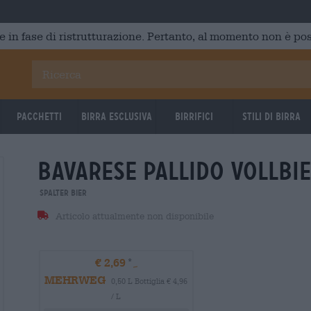
e in fase di ristrutturazione. Pertanto, al momento non è poss
Pacchetti
Birra Esclusiva
Birrifici
Stili di birra
Bavarese pallido vollbi
Spalter Bier
Articolo attualmente non disponibile
€ 2,69
MEHRWEG
0,50 L Bottiglia € 4,96
/ L