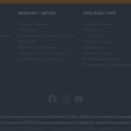
Bierothek
- Partner
Note legali / Note
®
Clienti commerciali
Tutela dei minori
Franchigia
Depositare
zionale
Inclusione nella gamma Bierothek
Condizioni
®
B2B e B2F
Diritto di recesso
Piattaforma delle accise
Imprimere
Accesso al rivenditore Hopnet
Protezione dei dati
E-commerce per i birrifici
Recensioni dei clienti
Dichiarazione di accessibilit
ido per la spedizione tramite Bierothek
e tutti i birrifici partecipanti al marke
®
ono comprensivi di IVA più caparra più spese di spedizione. Spedizione gratuita 
 Bierothek GmbH. Bierothek
è un
marchio denominativo registrato di Bierothek
®
®