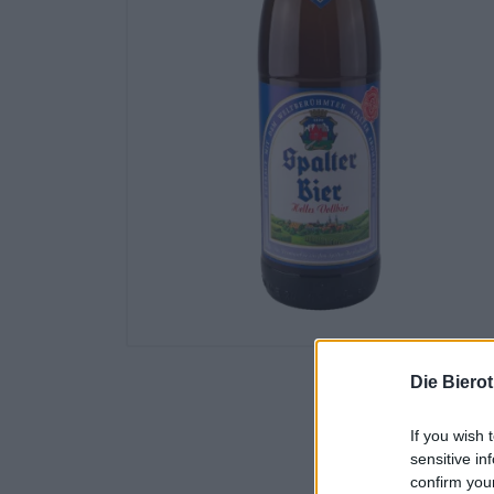
Die Biero
If you wish 
sensitive in
confirm you