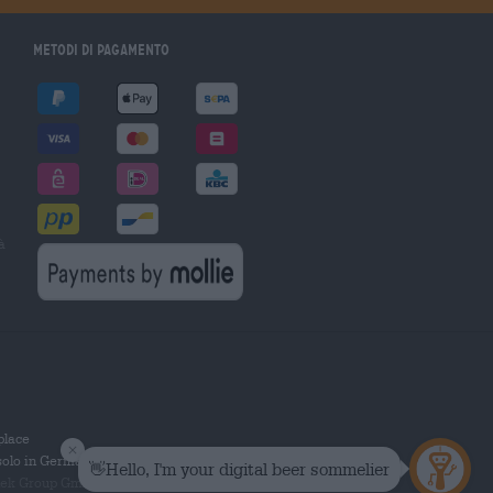
Metodi di pagamento
à
tplace
solo in Germania.
 Group GmbH. Tutti i diritti riservati.