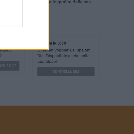
a che riflette perfettamente le qualità della sua
oratori
Verifica in loco
Mengen
È Helles Vollbier Da Spalter
?
Bier Disponibile anche nella
mia filiale?
othek.de
Controlla ora