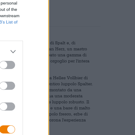
 personal
out of the
 downstream
B’s List of
: appartiene ai cittadini di Spalt e, di
er soddisfare tutti. Stefan Herz, un mastro
gli abitanti di Spalt. Ha creato una gamma di
classiche ed è motivo di orgoglio per l'intera
orpo pieno è d'obbligo. La Helles Vollbier di
generosa quantità di autentico luppolo Spalter.
n giallo dorato solare, sormontato da una
po cristallino. La birra ha una moderata
attivo di malto delicato e luppolo robusto. Il
ato morbida e carezzevole e una base di malto
ompagnato da coni di luppolo fresco, erbe di
nale amaro e armonioso corona l'esperienza
.