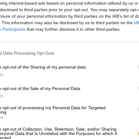
eing interest-based ads based on personal information utilized by us or
* I prezzi sono comprensivi di accisa
disclosed to third parties prior to your opt-out. You may separately opt-
losure of your personal information by third parties on the IAB’s list of
Descrizione
Informazioni
Recensioni
(0)
. This information may also be disclosed by us to third parties on the
IA
Participants
that may further disclose it to other third parties.
Il birrificio Spalt è un vero e proprio impegno comunitario
conseguenza, deve soddisfare un'ampia varietà di gusti p
l Data Processing Opt Outs
birraio dedicato, è responsabile della felicità birraia de
base che copre una buona parte dello spettro delle birre 
o opt-out of the Sharing of my personal data.
comunità di Spalt.
In
In una selezione del genere, una birra tradizionale dal c
Stefan è prodotta con malto Pilsner e raffinata con una 
o opt-out of the Sale of my Personal Data.
La sua versione del classico si versa nel bicchiere con u
In
maestosa corona di schiuma compatta e densa sul suo cor
gradazione alcolica del 4,8% e delizia con un bouquet olf
to opt-out of processing my Personal Data for Targeted
primo sorso incanta il palato con una sensazione al pal
ing.
stabile ma contenuta. Il corpo robusto del cereale è acc
In
campo floreali e un accenno di caramello cremoso. Un fi
o opt-out of Collection, Use, Retention, Sale, and/or Sharing
della birra e lascia il palato con la voglia di berne ancora
ersonal Data that Is Unrelated with the Purposes for which it
lected.