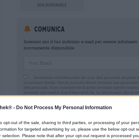
Non disponibile
Comunica
Inserisci qui il tuo indirizzo e-mail per essere informat
nuovamente disponibile.
Your Email
Acconsento al trattamento dei miei dati personali da parte 
un account cliente. Questo account cliente fornisce una panoramica
dati personali. Sono consapevole di poter revocare questo consens
inviando un'e-mail a shop@bierothek.de. La informiamo che la rev
trattamento effettuato sulla base del suo consenso fino al momento
nel nostro
dichiarazione sulla protezione dei dati
thek® -
Do Not Process My Personal Information
to opt-out of the sale, sharing to third parties, or processing of your per
formation for targeted advertising by us, please use the below opt-out s
r selection. Please note that after your opt-out request is processed y
* I prezzi sono comprensivi di IVA. Più
Navigazione
più
Deposit