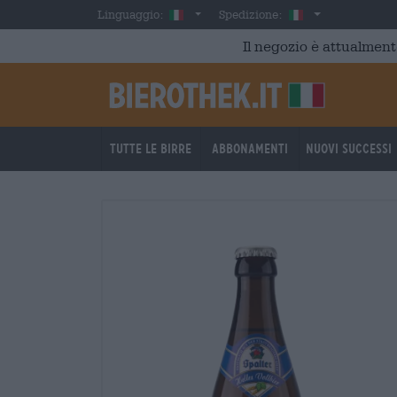
Skip to main content
Italian
Italia
Linguaggio:
Spedizione:
Il negozio è attualment
Tutte le birre
Abbonamenti
Nuovi successi