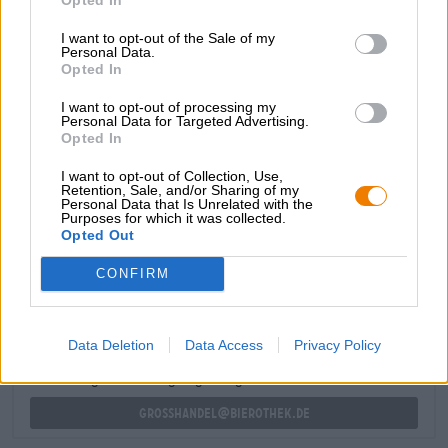
corona di schiuma bianca come la neve. Un seducente
bouquet di erba appena falciata, luppolo floreale e limone
I want to opt-out of the Sale of my
piccante ti invita a prendere il tuo primo sorso. La birra
Personal Data.
colpisce per il suo gusto maltato: note di cereali morbidi
Opted In
incontrano il luppolo floreale, impressioni di frutta fresca,
note erbacee e citronella esotica mentre bevi. La vera arte
I want to opt-out of processing my
Personal Data for Targeted Advertising.
di questa birra risiede nell'amaro delicatamente
Opted In
equilibrato, che completa abilmente l'aroma e conferisce
alla birra profondità e contrasto.
I want to opt-out of Collection, Use,
Retention, Sale, and/or Sharing of my
Personal Data that Is Unrelated with the
Purposes for which it was collected.
Opted Out
CONSULENZA GRATUITA SULLA BIRRA
Hai domande su questa birra? Siamo qui per te.
CONFIRM
shop@bierothek.de
Data Deletion
Data Access
Privacy Policy
commercianti o ristoratori
Du willst größere Mengen günstiger einkaufen?
grosshandel@bierothek.de