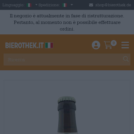
Skip to main content
Italian
Italia
Linguaggio:
Spedizione:
shop@bierothek.de
Il negozio è attualmente in fase di ristrutturazione.
Pertanto, al momento non è possibile effettuare
ordini.
0
Einloggen / An
Warenkor
M