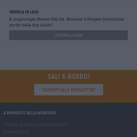
Verifica in loco
È Augsburger Herren Pils Da Brauerei S.Riegele Disponibile
anche nella mia filiale?
Controlla ora
Sali a bordo!
'Iscriviti alla newsletter'
A proposito della Bierothek
Offerte di lavoro alla Bierothek
®
Sostenibilità