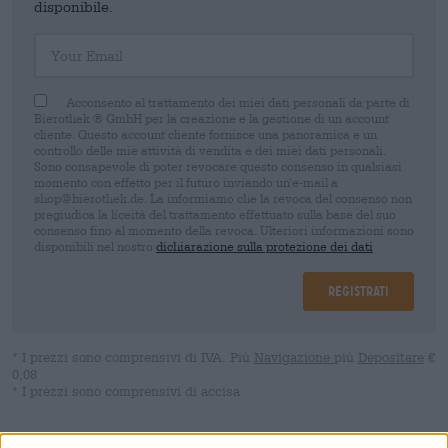
disponibile.
Your Email
Acconsento al trattamento dei miei dati personali da parte di
Bierothek ® GmbH per la creazione e la gestione di un account
cliente. Questo account cliente fornisce una panoramica e un
controllo delle mie attività di vendita e dei miei dati personali.
Sono consapevole di poter revocare questo consenso in qualsiasi
momento con effetto per il futuro inviando un'e-mail a
shop@bierothek.de. La informiamo che la revoca del consenso non
pregiudica la liceità del trattamento effettuato sulla base del suo
consenso fino al momento della revoca. Ulteriori informazioni sono
disponibili nel nostro
dichiarazione sulla protezione dei dati
Registrati
* I prezzi sono comprensivi di IVA. Più
Navigazione
più
Depositare
€
0,08
* I prezzi sono comprensivi di accisa