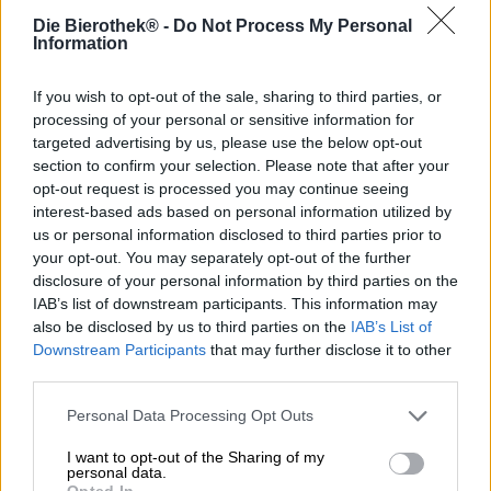
Descrizione
Informazioni
Recensioni
(2)
Die Bierothek® -
Do Not Process My Personal
Information
Augusta vanta una ricca storia cittadina. Un gioiello della
If you wish to opt-out of the sale, sharing to third parties, or
storia di Augusta è la legge di purezza di Federico I
processing of your personal or sensitive information for
Barbarossa. Quando nel Medioevo l'imperatore dichiarò
targeted advertising by us, please use the below opt-out
Augusta città, il monarca approvò una serie di
section to confirm your selection. Please note that after your
regolamenti e leggi diverse. Tra le norme giuridiche per la
opt-out request is processed you may continue seeing
nuova città c'era anche un paragrafo che riguardava la
interest-based ads based on personal information utilized by
produzione della birra. Il Barbarossa voleva migliorare la
us or personal information disclosed to third parties prior to
qualità della birra cittadina e inflisse una multa a tutti i
your opt-out. You may separately opt-out of the further
produttori di birra cattiva.
disclosure of your personal information by third parties on the
Il birrificio Riegele di Augusta si basa su quest'epoca di
IAB’s list of downstream participants. This information may
birre pregiate e produce una birra in onore del Barbarossa
also be disclosed by us to third parties on the
IAB’s List of
che sarebbe stata apprezzata anche dai consiglieri
Downstream Participants
that may further disclose it to other
medievali della loro città. L'Augsburger Herrenpils è la
third parties.
creazione autunnale del birrificio ed è triplamente
luppolata con luppoli aromatici. L'aroma fine e amaro si
Personal Data Processing Opt Outs
sviluppa particolarmente bene ad una temperatura di
consumo di sei gradi. La birra classica scorre nel bicchiere
I want to opt-out of the Sharing of my
personal data.
in un oro chiaro lucido ed è coronata da una maestosa
Opted In