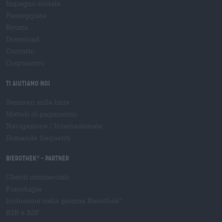
Impegno sociale
Passeggiata
Rivista
Download
Contatto
Corporativo
Ti aiutiamo noi
Seminari sulla birra
Metodi di pagamento
Navigazione
/
Internazionale
Domande frequenti
Bierothek
- Partner
®
Clienti commerciali
Franchigia
Inclusione nella gamma Bierothek
®
B2B e B2F