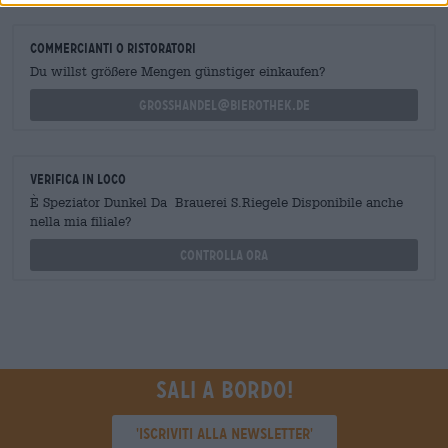
commercianti o ristoratori
Du willst größere Mengen günstiger einkaufen?
grosshandel@bierothek.de
Verifica in loco
È Speziator Dunkel Da Brauerei S.Riegele Disponibile anche
nella mia filiale?
Controlla ora
Sali a bordo!
'Iscriviti alla newsletter'