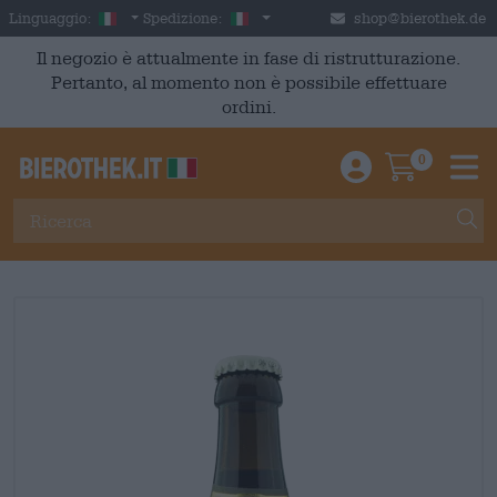
Skip to main content
Italian
Italia
Linguaggio:
Spedizione:
shop@bierothek.de
Il negozio è attualmente in fase di ristrutturazione.
Pertanto, al momento non è possibile effettuare
ordini.
0
Einloggen / An
Warenkor
M