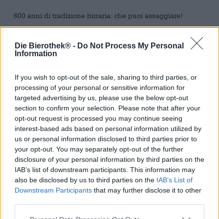
600 anni di tradizione birraria. che puoi assaggiare!
Il birrificio Riegele è uno dei più antichi birrifici a
conduzione familiare e un’attività tradizionale in tutto e
Die Bierothek® -
Do Not Process My Personal
per tutto. La famiglia Riegele gestisce il birrificio da 28
Information
generazioni e ha fatto un salto dal passato tradizionale al
presente. Vecchie ricette, vero artigianato e un vasto
If you wish to opt-out of the sale, sharing to third parties, or
bagaglio di conoscenze specialistiche sono gli strumenti
processing of your personal or sensitive information for
che da sempre portano Brauhaus Riegele al successo. E
targeted advertising by us, please use the below opt-out
ovviamente le ottime birre!
section to confirm your selection. Please note that after your
opt-out request is processed you may continue seeing
Soprattutto nel settore della birra è importante saper
interest-based ads based on personal information utilized by
coniugare tradizione e innovazione. Tuttavia, la ruota non
deve essere reinventata. Con molta competenza e
us or personal information disclosed to third parties prior to
conoscenza del mercato in costante crescita, i Riegeles
your opt-out. You may separately opt-out of the further
interpretano i vecchi classici della birra e li trasformano in
disclosure of your personal information by third parties on the
highlight completamente nuovi. Questo è successo anche
IAB’s list of downstream participants. This information may
con la birra scura. La vostra Speciator dark è una versione
also be disclosed by us to third parties on the
IAB’s List of
moderna della birra bock, che ha una tradizione secolare,
Downstream Participants
that may further disclose it to other
soprattutto in Germania.
third parties.
Lo Speciator dark si presenta nel bicchiere in un profondo