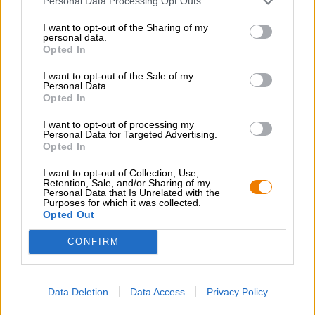
Personal Data Processing Opt Outs
tono di mogano scuro e mostra riflessi lucenti in
meravigliose tonalità castagna quando la luce lo colpisce.
I want to opt-out of the Sharing of my
Una schiuma cremosa color nocciola completa la birra ed
personal data.
Opted In
emana una gamma di meravigliose note di malto. Al naso
il caffè appena preparato incontra il morbido caramello,
I want to opt-out of the Sale of my
un accenno di frutti rossi essiccati completa il profumo. Al
Personal Data.
palato, lo Speziator scuro ha un accento maltato: una
Opted In
dolcezza forte e corposa invade il palato e porta con sé
una serie di note scure. Caramello, frutta secca rossa, noci
I want to opt-out of processing my
Personal Data for Targeted Advertising.
tostate, caffè fresco e cioccolato delicatamente sciolto
Opted In
coccolano la lingua.
I want to opt-out of Collection, Use,
La Speciator scura è un’ottima birra da festa che corona
Retention, Sale, and/or Sharing of my
ogni serata.
Personal Data that Is Unrelated with the
Purposes for which it was collected.
Opted Out
CONFIRM
CONSULENZA GRATUITA SULLA BIRRA
Hai domande su questa birra? Siamo qui per te.
Data Deletion
Data Access
Privacy Policy
shop@bierothek.de