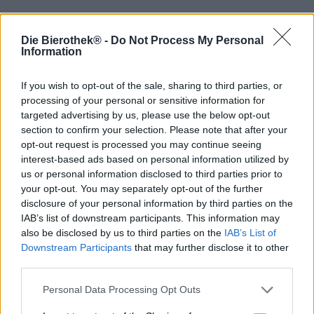
Cosa ottieni combinando il know-how americano con
l’arte birraria tedesca? Un capolavoro, questo è certo!
Die Bierothek® -
Do Not Process My Personal
Information
Per la seconda edizione della loro Bavarian Ale, i birrai
della Riegele BierManufaktur hanno portato a bordo delle
If you wish to opt-out of the sale, sharing to third parties, or
vere leggende: i pionieri americani della birra artigianale
processing of your personal or sensitive information for
del famoso birrificio
Sierra Nevada
. Una favolosa
targeted advertising by us, please use the below opt-out
collaborazione nel settore della birra! Il risultato dei loro
section to confirm your selection. Please note that after your
sforzi congiunti è una birra che può essere giustamente
opt-out request is processed you may continue seeing
descritta come una bomba aromatica. La Bavarian Ale 2
interest-based ads based on personal information utilized by
non è affatto spettacolare, ma poi ti lascia a bocca aperta
con una cornucopia di emozionanti sfumature di sapore.
us or personal information disclosed to third parties prior to
Ci sono sei diversi tipi di luppolo nella Pale Ale e
your opt-out. You may separately opt-out of the further
forniscono molto sapore.
disclosure of your personal information by third parties on the
IAB’s list of downstream participants. This information may
La Bavarian Ale 2 scorre nel bicchiere nel colore dell’oro
also be disclosed by us to third parties on the
IAB’s List of
liquido ed è leggermente torbida. Una schiuma ariosa e
Downstream Participants
that may further disclose it to other
bianca completa la birra pregiata ed emana anche un
third parties.
delicato profumo di luppolo. Al naso, l’uva bianca
incontra agrumi sobri, frutto della passione tranquillo,
Personal Data Processing Opt Outs
pesca, albicocca, fiori di sambuco ed erba appena falciata.
Tutta la forza di questa birra non si riconosce dall’odore,