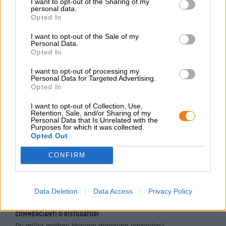
I want to opt-out of the Sharing of my
ma il gusto iniziale sorprende con un carico di luppolo: un
personal data.
Opted In
succoso pot-pourri di frutti tropicali rinfresca il palato,
accompagnato da agrumi piccanti e drupacee acerbe. Una
I want to opt-out of the Sale of my
leggera acidità fruttata e una grande amarezza del
Personal Data.
luppolo completano il gioco degli aromi. L’anidride
Opted In
carbonica frizzante permette agli aromi di danzare sulla
lingua e dona alla birra chiara una meravigliosa
I want to opt-out of processing my
Personal Data for Targeted Advertising.
leggerezza.
Opted In
La Bavarian Ale 2 di Riegele e Sierra Nevada è una birra
I want to opt-out of Collection, Use,
snella e rinfrescante che inizia in modo riservato e poi
Retention, Sale, and/or Sharing of my
sorprende con un’esplosione di gusto fruttato.
Personal Data that Is Unrelated with the
Purposes for which it was collected.
Opted Out
CONFIRM
CONSULENZA GRATUITA SULLA BIRRA
Hai domande su questa birra? Siamo qui per te.
shop@bierothek.de
Data Deletion
Data Access
Privacy Policy
commercianti o ristoratori
Du willst größere Mengen günstiger einkaufen?