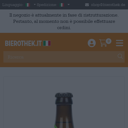
Skip to main content
Italian
Italia
Linguaggio:
Spedizione:
shop@bierothek.de
Il negozio è attualmente in fase di ristrutturazione.
Pertanto, al momento non è possibile effettuare
ordini.
0
Einloggen / An
Warenkor
M