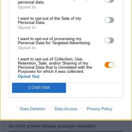
personal data.
differenzia dai suoi concorrenti, spesso monotoni! E anche
Opted In
il gusto iniziale è impressionante: il luppolo si diffonde in
bocca in modo sorprendentemente fruttato e
I want to opt-out of the Sale of my
meravigliosamente floreale. Una base di malto fine ed
Personal Data.
Opted In
equilibrata si trova sotto i vari strati di luppolo e completa
abilmente la freschezza del luppolo. L'amarezza
I want to opt-out of processing my
inizialmente riservata aumenta fino a un finale frizzante e
Personal Data for Targeted Advertising.
amaro che ti lascia sicuramente desiderare di più.
Opted In
Una pilsner di grande successo del birrificio francone
I want to opt-out of Collection, Use,
Hanscraft.
Retention, Sale, and/or Sharing of my
Personal Data that Is Unrelated with the
Purposes for which it was collected.
Opted Out
CONSULENZA GRATUITA SULLA BIRRA
CONFIRM
Hai domande su questa birra? Siamo qui per te.
shop@bierothek.de
Data Deletion
Data Access
Privacy Policy
commercianti o ristoratori
Du willst größere Mengen günstiger einkaufen?