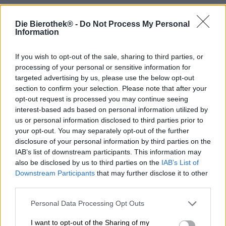
La Pils è ancora oggi la birra preferita indiscussa dei
Die Bierothek® -
Do Not Process My Personal
tedeschi: frizzante, amara e sincera, delizia le masse e
Information
resiste all'assalto delle birre artigianali moderne,
innovative e ad alta intensità di gusto. Ma questo è anche
dovuto al fatto che molti giovani birrifici artigianali stanno
If you wish to opt-out of the sale, sharing to third parties, or
proponendo le proprie interpretazioni del classico,
processing of your personal or sensitive information for
catapultando così la Pilsner nel presente.
targeted advertising by us, please use the below opt-out
section to confirm your selection. Please note that after your
Anche il birrificio Aschaffenburg Hanscraft & Co. ha
opt-out request is processed you may continue seeing
reinterpretato la Pilsener: con un solo tipo di luppolo,
interest-based ads based on personal information utilized by
Christian riesce a creare una meravigliosa complessità e
us or personal information disclosed to third parties prior to
profondità nella birra. Un aroma meravigliosamente
your opt-out. You may separately opt-out of the further
fruttato e il rinfrescante luppolato al palato sollevano le
disclosure of your personal information by third parties on the
Kellerpils di Hanscraft dalla massa grigia.
IAB’s list of downstream participants. This information may
also be disclosed by us to third parties on the
IAB’s List of
La birra chiara scorre nel bicchiere con un tono ambrato
Downstream Participants
that may further disclose it to other
dorato brillante ed è minimamente torbida perché non è
stata filtrata. Una schiuma bianca a pori fini corona la
third parties.
birra dorata ed emana un profumo delicatamente
equilibrato di luppolo floreale, malto croccante e agrumi
Personal Data Processing Opt Outs
piccanti. Un tocco di erbe verdi completa elegantemente il
I want to opt-out of the Sharing of my
fiore di luppolo. È qui che la Pilsner di Hanscraft si