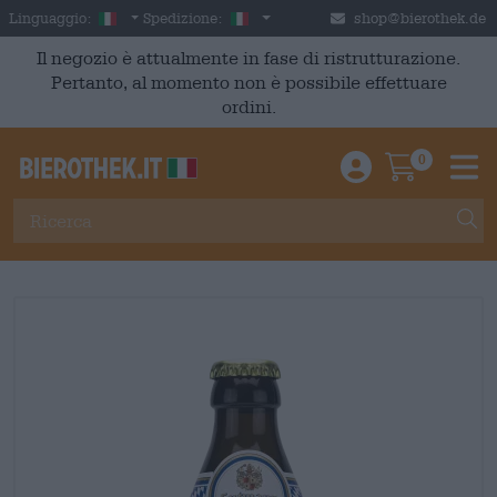
Skip to main content
Italian
Italia
Linguaggio:
Spedizione:
shop@bierothek.de
Il negozio è attualmente in fase di ristrutturazione.
Pertanto, al momento non è possibile effettuare
ordini.
0
Einloggen / An
Warenkor
M