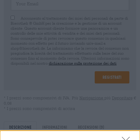
Acconsento al trattamento dei miei dati personali da parte di
Bierothek ® GmbH per la creazione e la gestione di un account
cliente. Questo account cliente fornisce una panoramica e un
controllo delle mie attività di vendita e dei miei dati personali.
Sono consapevole di poter revocare questo consenso in qualsiasi
momento con effetto per il futuro inviando un'e-mail a
shop@bierothek.de. La informiamo che la revoca del consenso non
pregiudica la liceità del trattamento effettuato sulla base del suo
consenso fino al momento della revoca. Ulteriori informazioni sono
disponibili nel nostro
dichiarazione sulla protezione dei dati
Registrati
* I prezzi sono comprensivi di IVA. Più
Navigazione
più
Depositare
€
0,08
* I prezzi sono comprensivi di accisa
Descrizione
Informazioni
Recensioni
(9)