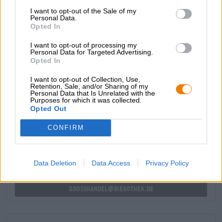
L’aroma di un fresco milkshake alla banana inonda il
I want to opt-out of the Sale of my
palato e si combina con il lievito forte, i delicati chiodi di
Personal Data.
Opted In
garofano, il limone rinfrescante e il malto dolce per creare
una miscela irresistibile. Una sottile amarezza completa il
I want to opt-out of processing my
gioco degli aromi.
Personal Data for Targeted Advertising.
Opted In
Un grano come è scritto nel libro.
I want to opt-out of Collection, Use,
Retention, Sale, and/or Sharing of my
Personal Data that Is Unrelated with the
Purposes for which it was collected.
CONSULENZA GRATUITA SULLA BIRRA
Opted Out
Hai domande su questa birra? Siamo qui per te.
shop@bierothek.de
CONFIRM
commercianti o ristoratori
Data Deletion
Data Access
Privacy Policy
Du willst größere Mengen günstiger einkaufen?
grosshandel@bierothek.de