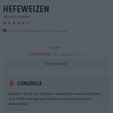
hefeweizen
Brauerei Gutmann
(9)
Articolo attualmente non disponibile
€ 3,09
MEHRWEG
0,50 L Bottiglia € 5,74 / L
Non disponibile
Comunica
Inserisci qui il tuo indirizzo e-mail per essere informato
una volta non appena l'articolo sarà nuovamente
disponibile.
Your Email