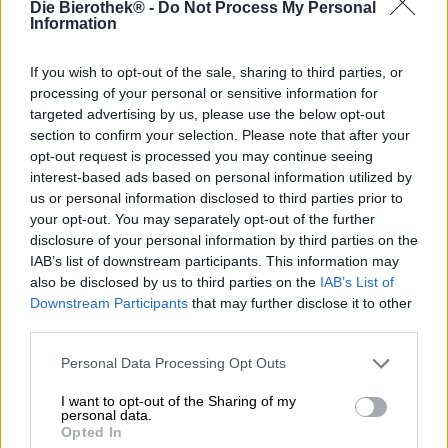
Die Bierothek® -
Do Not Process My Personal
Information
La specialità del birrificio Gutmann è la Hefeweizen. Per
questo i birrai dell’Altmühltal sono maestri del mestiere:
la loro gamma delle migliori birre di frumento comprende
If you wish to opt-out of the sale, sharing to third parties, or
una selezione di birre eccellenti, che appartengono tutte
processing of your personal or sensitive information for
alla categoria di frumento, ma si differenziano per la
targeted advertising by us, please use the below opt-out
composizione degli ingredienti e per la gradazione
section to confirm your selection. Please note that after your
alcolica . Oltre al classico Hefeweizen, esiste un grano
opt-out request is processed you may continue seeing
scuro
e uno
analcolico
.
interest-based ads based on personal information utilized by
us or personal information disclosed to third parties prior to
Il paese delle meraviglie del grano!
your opt-out. You may separately opt-out of the further
disclosure of your personal information by third parties on the
Il grano classico viene fermentato a fermentazione aperta
IAB’s list of downstream participants. This information may
ed è composto da ingredienti selezionati a mano dalla
also be disclosed by us to third parties on the
IAB’s List of
regione. Per un sapore extra viene aggiunta una generosa
Downstream Participants
that may further disclose it to other
quantità di lievito del birrificio. La birra di frumento scorre
nel bicchiere in una tonalità oro torbida ed è coronata da
third parties.
un’impressionante quantità di schiuma bianca costante.
L’inconfondibile profumo di grano di banana, lievito
Personal Data Processing Opt Outs
speziato e pregiato chiodo di garofano si mescola al naso
I want to opt-out of the Sharing of my
con un pizzico di luppolo e ti emoziona già al primo sorso.
personal data.
Ciò rivela un corpo di peso medio e una tavolozza
Opted In
delicatamente composta di deliziose sfumature di sapore.