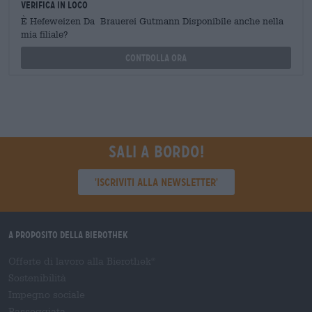
Verifica in loco
È Hefeweizen Da Brauerei Gutmann Disponibile anche nella
mia filiale?
Controlla ora
Sali a bordo!
'Iscriviti alla newsletter'
A proposito della Bierothek
Offerte di lavoro alla Bierothek
®
Sostenibilità
Impegno sociale
Passeggiata