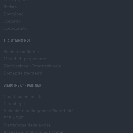
Rivista
Download
Contatto
Corporativo
Ti aiutiamo noi
Seminari sulla birra
Metodi di pagamento
Navigazione
/
Internazionale
Domande frequenti
Bierothek
- Partner
®
Clienti commerciali
Franchigia
Inclusione nella gamma Bierothek
®
B2B e B2F
Piattaforma delle accise
Accesso al rivenditore Hopnet