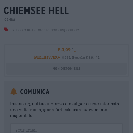
chiemsee hell
Camba
Articolo attualmente non disponibile
€ 3,09
MEHRWEG
0,33 L Bottiglia € 8,91 / L
Non disponibile
Comunica
Inserisci qui il tuo indirizzo e-mail per essere informato
una volta non appena l'articolo sarà nuovamente
disponibile.
Your Email