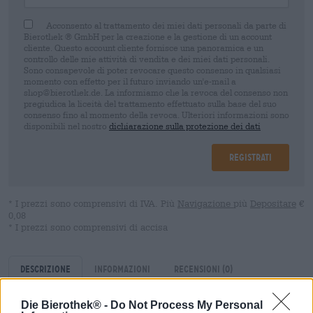
Acconsento al trattamento dei miei dati personali da parte di
Bierothek ® GmbH per la creazione e la gestione di un account
cliente. Questo account cliente fornisce una panoramica e un
controllo delle mie attività di vendita e dei miei dati personali.
Sono consapevole di poter revocare questo consenso in qualsiasi
momento con effetto per il futuro inviando un'e-mail a
shop@bierothek.de. La informiamo che la revoca del consenso non
pregiudica la liceità del trattamento effettuato sulla base del suo
consenso fino al momento della revoca. Ulteriori informazioni sono
disponibili nel nostro
dichiarazione sulla protezione dei dati
Registrati
* I prezzi sono comprensivi di IVA. Più
Navigazione
più
Depositare
€
0,08
* I prezzi sono comprensivi di accisa
Descrizione
Informazioni
Recensioni
(0)
Die Bierothek® -
Do Not Process My Personal