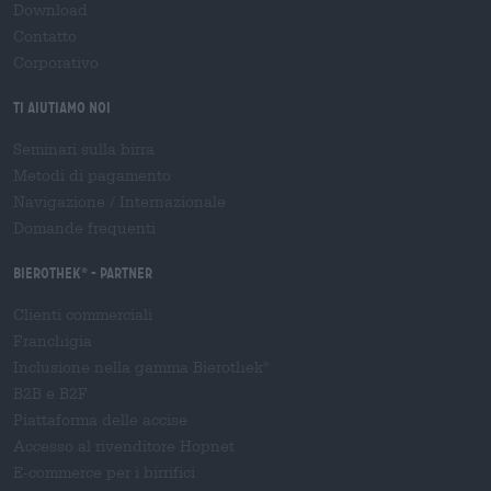
Download
Contatto
Corporativo
Ti aiutiamo noi
Seminari sulla birra
Metodi di pagamento
Navigazione
/
Internazionale
Domande frequenti
Bierothek
- Partner
®
Clienti commerciali
Franchigia
Inclusione nella gamma Bierothek
®
B2B e B2F
Piattaforma delle accise
Accesso al rivenditore Hopnet
E-commerce per i birrifici