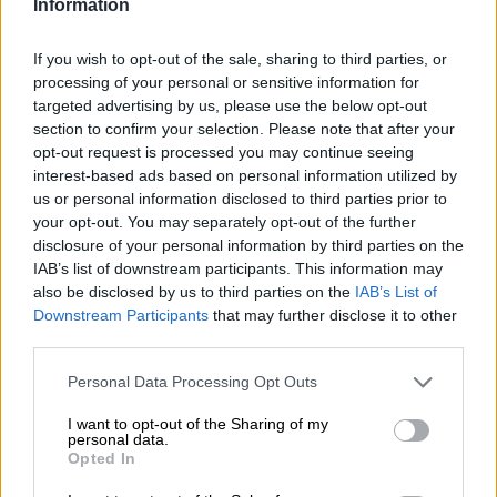
Information
Bere birra mentre si fa del bene è una vera situazione
vantaggiosa per tutti. Molti birrifici sfruttano la propria
portata e la sete di birra dei propri clienti per sostenere
If you wish to opt-out of the sale, sharing to third parties, or
progetti e organizzazioni di beneficenza.
processing of your personal or sensitive information for
targeted advertising by us, please use the below opt-out
Camba Bavaria è uno di questi birrifici. Parte del ricavato
section to confirm your selection. Please note that after your
del suo campeggio Chiemsee Hell va al
progetto di
opt-out request is processed you may continue seeing
beneficenza Kristi
. Dopo il tragico incidente di sua sorella
interest-based ads based on personal information utilized by
in Nepal, Markus ha deciso di fondare Chiemgau Biking
®
us or personal information disclosed to third parties prior to
e lanciare un progetto a sostegno di una scuola nepalese.
your opt-out. You may separately opt-out of the further
Ancora oggi continua a raccogliere fondi per sostenere la
disclosure of your personal information by third parties on the
scuola con materiale didattico, acqua potabile,
IAB’s list of downstream participants. This information may
finanziamenti per la formazione degli insegnanti e
also be disclosed by us to third parties on the
IAB’s List of
l'istruzione superiore e pasti scolastici per gli studenti.
Downstream Participants
that may further disclose it to other
L'appassionato di ciclismo è sempre sul posto e aiuta dove
third parties.
può. Se anche tu vuoi dimostrare il tuo sostegno, ti
consigliamo di goderti la birra di beneficenza.
Personal Data Processing Opt Outs
Camba Bavarias Chiemsee Hell è il fratello minore di
Camba Hell
e si caratterizza per il suo carattere
I want to opt-out of the Sharing of my
personal data.
rinfrescante e le spezie maltate. Un trio aromatico di
Opted In
Pilsner, Monaco di Baviera e malto caramellato evoca nella
birra note di grano, caramello e pane appena sfornato,