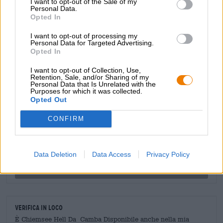
I want to opt-out of the Sale of my
mentre il luppolo fornisce fini note di agrumi e uva
Personal Data.
nell'aroma e nel gusto e fornisce l'armoniosa amarezza. Se
Opted In
cerchi una birra gustosa per ogni occasione, sei nel posto
I want to opt-out of processing my
giusto!
Personal Data for Targeted Advertising.
Opted In
I want to opt-out of Collection, Use,
Retention, Sale, and/or Sharing of my
Personal Data that Is Unrelated with the
CONSULENZA GRATUITA SULLA BIRRA
Purposes for which it was collected.
Opted Out
Hai domande su questa birra? Siamo qui per te.
shop@bierothek.de
CONFIRM
commercianti o ristoratori
Data Deletion
Data Access
Privacy Policy
Du willst größere Mengen günstiger einkaufen?
grosshandel@bierothek.de
Verifica in loco
È Chiemsee Hell Da Camba Disponibile anche nella mia