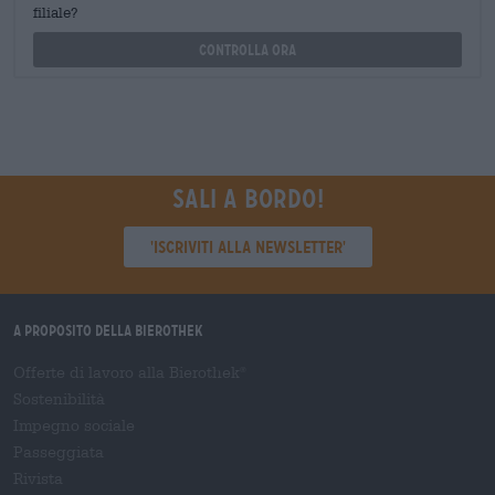
filiale?
Controlla ora
Sali a bordo!
'Iscriviti alla newsletter'
A proposito della Bierothek
Offerte di lavoro alla Bierothek
®
Sostenibilità
Impegno sociale
Passeggiata
Rivista