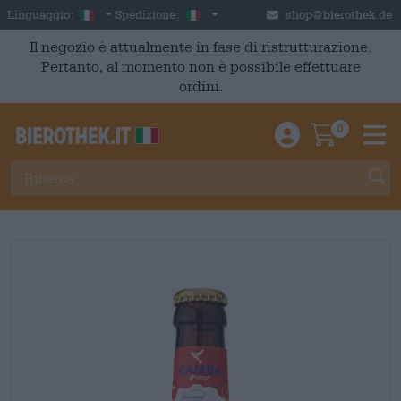
Skip to main content
Italian
Italia
Linguaggio:
Spedizione:
shop@bierothek.de
Il negozio è attualmente in fase di ristrutturazione.
Pertanto, al momento non è possibile effettuare
ordini.
0
Einloggen / An
Warenkor
M