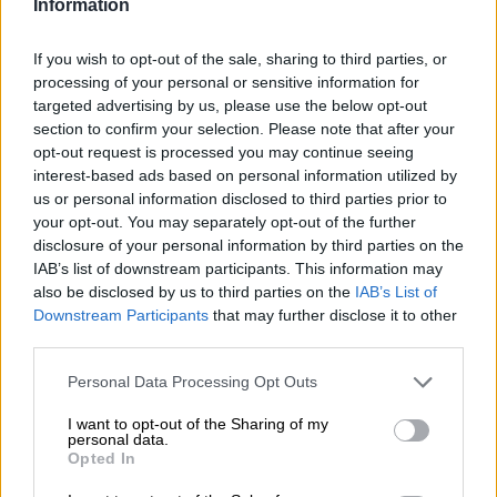
Information
noi stessi o ai nostri clienti! Per poter piantare quanti più nuovi
alberi possibile in Germania, invitiamo ristoranti, birrifici e
rivenditori a partecipare al nostro programma di protezione del
If you wish to opt-out of the sale, sharing to third parties, or
clima. Unisciti a noi, diventa parte di Beer Plants Trees
, lascia
®
processing of your personal or sensitive information for
che questa campagna si diffonda ampiamente nell'industria
targeted advertising by us, please use the below opt-out
della birra e salvi la nostra terra: è l'unica dove c'è la birra!
section to confirm your selection. Please note that after your
opt-out request is processed you may continue seeing
Puoi utilizzare il nostro logo Beer Plants Trees
senza royalty e
®
interest-based ads based on personal information utilized by
fare pubblicità con esso. Insieme a te e ai tuoi clienti
us or personal information disclosed to third parties prior to
raccoglierai denaro e pianterai con noi un nuovo albero nel
Taunus. Se avete domande, contattateci all'indirizzo
your opt-out. You may separately opt-out of the further
shop@bierothek.de
disclosure of your personal information by third parties on the
IAB’s list of downstream participants. This information may
Concorso
also be disclosed by us to third parties on the
IAB’s List of
Downstream Participants
that may further disclose it to other
third parties.
Wenn Du in einer unserer teilnehmenden Bierothek
-Filialen
®
Personal Data Processing Opt Outs
1€ für unser Klimaschutzprojekt Bier pflanzt Bäume
zur
®
Pflanzung neuer Bäume in Deutschland gespendet hast und
I want to opt-out of the Sharing of my
selbst bei der Baumpflanzung mit dabei sein möchtest, dann
personal data.
trage im folgenden Kontaktformular Deine Kontaktdaten ein
Opted In
und Du nimmst damit automatisch an der Verlosung zur
®