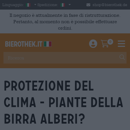
Skip to main content
Italian
Italia
Linguaggio:
Spedizione:
shop@bierothek.de
Il negozio è attualmente in fase di ristrutturazione.
Pertanto, al momento non è possibile effettuare
ordini.
0
Einloggen / An
Warenkor
M
Protezione del
clima - piante della
birra alberi?