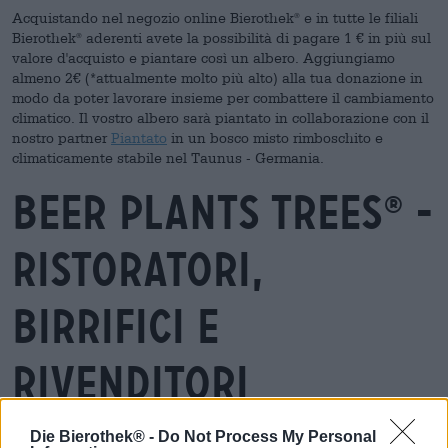
Acquistando nel negozio online Bierothek
e in tutte le filiali
®
Bierothek
aderenti avete la possibilità
di pagare 1 € in più sul
®
valore d'acquisto e piantare così un albero. Aggiungiamo
almeno 2€ (*attualmente molto più alto) alla tua donazione in
modo da poter lavorare insieme per combattere il cambiamento
climatico. Il vostro albero sarà piantato in collaborazione con il
nostro partner
Piantato
in un bosco misto rimboschito e
climaticamente stabile nel Taunus - Germania.
Beer Plants Trees
-
®
ristoratori,
birrifici e
rivenditori
Die Bierothek® -
Do Not Process My Personal
Ma quando si tratta di protezione del clima non ci limitiamo a