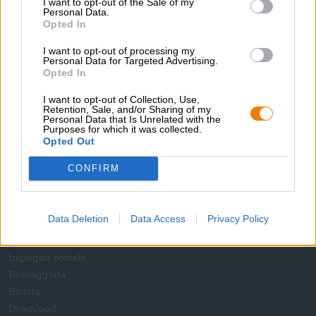
Pflanzaktion von Bier pflanzt Bäume
teil.
I want to opt-out of the Sale of my
Personal Data.
Opted In
I want to opt-out of processing my
Personal Data for Targeted Advertising.
Opted In
I want to opt-out of Collection, Use,
Sali a bordo!
Retention, Sale, and/or Sharing of my
Personal Data that Is Unrelated with the
Purposes for which it was collected.
Opted Out
'Iscriviti alla newsletter'
CONFIRM
A proposito della Bierothek
Data Deletion
Data Access
Privacy Policy
Offerte di lavoro alla Bierothek
®
Sostenibilità
Impegno sociale
Passeggiata
Rivista
Download