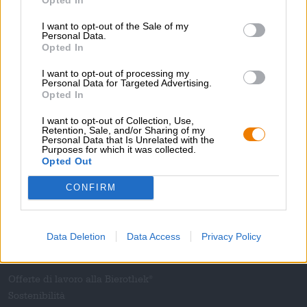
Westerwald- Bräu
€ 2,29
I want to opt-out of the Sale of my
MEHRWEG
Personal Data.
0,33 L Bottiglia - € 6,94 / LTR
Opted In
Esaurito
I want to opt-out of processing my
Personal Data for Targeted Advertising.
Opted In
1
I want to opt-out of Collection, Use,
Retention, Sale, and/or Sharing of my
Personal Data that Is Unrelated with the
Purposes for which it was collected.
Opted Out
Sali a bordo!
CONFIRM
'Iscriviti alla newsletter'
Data Deletion
Data Access
Privacy Policy
A proposito della Bierothek
Offerte di lavoro alla Bierothek
®
Sostenibilità