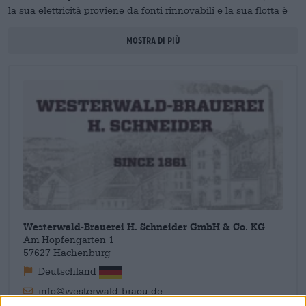
la sua elettricità proviene da fonti rinnovabili e la sua flotta è
quasi interamente elettrica. Insignito del premio "Azienda del
Futuro 2023" dal Land Renania-Palatinato, il birrificio
Mostra di più
Westerwald dimostra che il legame con il territorio e un
approccio lungimirante non si escludono a vicenda, ma
possono integrarsi perfettamente.
Westerwald-Brauerei H. Schneider GmbH & Co. KG
Am Hopfengarten 1
57627 Hachenburg
Deutschland
info@westerwald-braeu.de