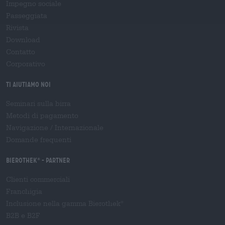
Impegno sociale
Passeggiata
Rivista
Download
Contatto
Corporativo
Ti aiutiamo noi
Seminari sulla birra
Metodi di pagamento
Navigazione
/
Internazionale
Domande frequenti
Bierothek
- Partner
®
Clienti commerciali
Franchigia
Inclusione nella gamma Bierothek
®
B2B e B2F