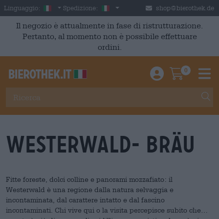
Skip to main content
Italian
Italia
Linguaggio:
Spedizione:
shop@bierothek.de
Il negozio è attualmente in fase di ristrutturazione.
Pertanto, al momento non è possibile effettuare
ordini.
0
Einloggen / An
Warenkor
M
Westerwald- Bräu
Fitte foreste, dolci colline e panorami mozzafiato: il
Westerwald è una regione dalla natura selvaggia e
incontaminata, dal carattere intatto e dal fascino
incontaminati. Chi vive qui o la visita percepisce subito che