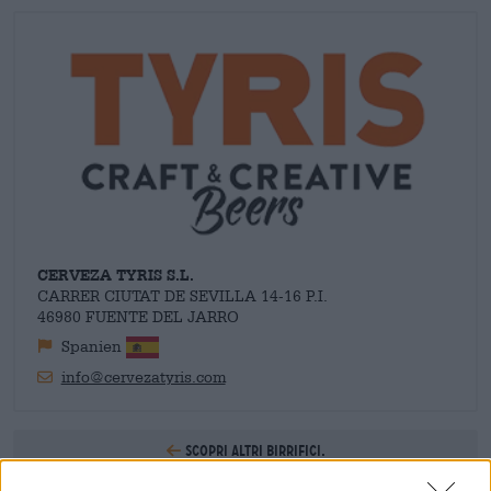
costantemente nuove birre che mantengono la gamma
emozionante e contemporanea. Una certa mancanza di rispetto
e anticonformismo li aiuta a ripensare criticamente le
convenzioni e ad abbattere strutture vecchie e obsolete. Tyris
padroneggia l'equilibrio tra l'antica arte della birra e la birra
moderna a pieni voti e presenta pezzi di birra che trasformano
luppolo, malto, acqua e lievito in gustose sinfonie dall'aroma
intenso.
CERVEZA TYRIS S.L.
CARRER CIUTAT DE SEVILLA 14-16 P.I.
46980 FUENTE DEL JARRO
Spanien
info@cervezatyris.com
Scopri altri birrifici.
Disponibile da noi