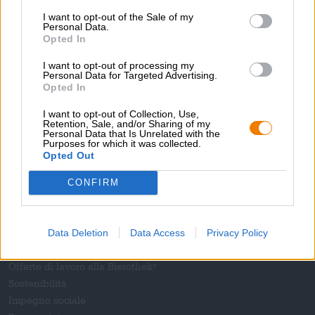
€ 7,69
I want to opt-out of the Sale of my
Personal Data.
EINWEG
Informazioni
0,44 L POTERE - € 17,48 / LTR
Opted In
Esaurito
I want to opt-out of processing my
Personal Data for Targeted Advertising.
Opted In
1
I want to opt-out of Collection, Use,
Retention, Sale, and/or Sharing of my
Personal Data that Is Unrelated with the
Purposes for which it was collected.
Sali a bordo!
Opted Out
CONFIRM
'Iscriviti alla newsletter'
Data Deletion
Data Access
Privacy Policy
A proposito della Bierothek
Offerte di lavoro alla Bierothek
®
Sostenibilità
Impegno sociale