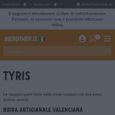
Skip to main content
Italian
Italia
Linguaggio:
Spedizione:
shop@bierothek.de
Il negozio è attualmente in fase di ristrutturazione.
Pertanto, al momento non è possibile effettuare
ordini.
0
Einloggen / An
Warenkor
M
Tyris
La maggior parte delle belle storie iniziano con due amici,
inclusa questa.
Birra artigianale valenciana