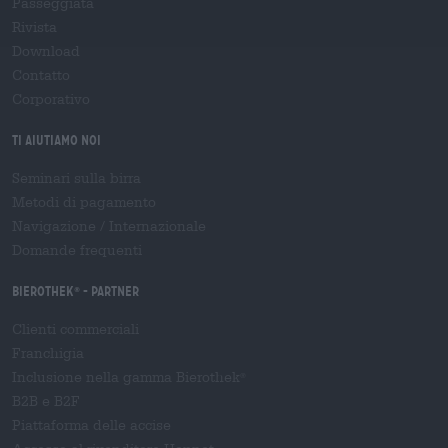
Passeggiata
Rivista
Download
Contatto
Corporativo
Ti aiutiamo noi
Seminari sulla birra
Metodi di pagamento
Navigazione
/
Internazionale
Domande frequenti
Bierothek
- Partner
®
Clienti commerciali
Franchigia
Inclusione nella gamma Bierothek
®
B2B e B2F
Piattaforma delle accise