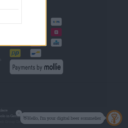
Metodi di pagamento
à
tplace
solo in Germania.
 Group GmbH. Tutti i diritti riservati.