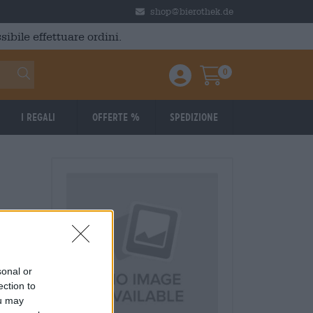
shop@bierothek.de
ibile effettuare ordini.
0
Einloggen / Anmelden
Warenkorb
I regali
Offerte %
Spedizione
sonal or
ection to
ou may