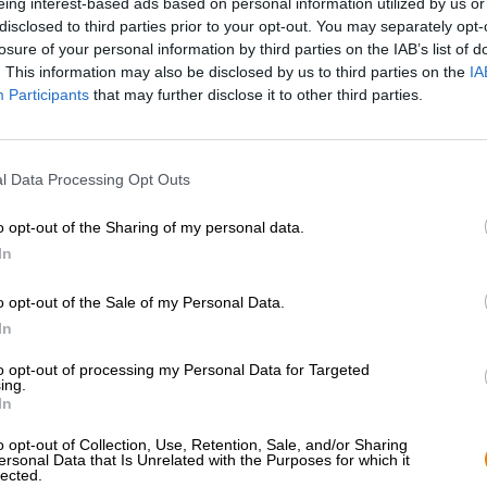
eing interest-based ads based on personal information utilized by us or
disclosed to third parties prior to your opt-out. You may separately opt-
losure of your personal information by third parties on the IAB’s list of
. This information may also be disclosed by us to third parties on the
IA
Participants
that may further disclose it to other third parties.
l Data Processing Opt Outs
o opt-out of the Sharing of my personal data.
In
1
o opt-out of the Sale of my Personal Data.
In
to opt-out of processing my Personal Data for Targeted
ing.
Sali a bordo!
In
'Iscriviti alla newsletter'
o opt-out of Collection, Use, Retention, Sale, and/or Sharing
ersonal Data that Is Unrelated with the Purposes for which it
lected.