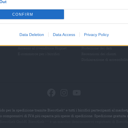
Out
Bierothek
- Partner
Note legali / Note
®
CONFIRM
Clienti commerciali
Tutela dei minori
Franchigia
Depositare
zionale
Inclusione nella gamma Bierothek
Condizioni
®
Data Deletion
Data Access
Privacy Policy
B2B e B2F
Diritto di recesso
Piattaforma delle accise
Imprimere
Accesso al rivenditore Hopnet
Protezione dei dati
E-commerce per i birrifici
Recensioni dei clienti
Dichiarazione di accessibilit
ido per la spedizione tramite Bierothek
e tutti i birrifici partecipanti al marke
®
ono comprensivi di IVA più caparra più spese di spedizione. Spedizione gratuita 
 Bierothek GmbH. Bierothek
è un
marchio denominativo registrato di Bierothek
®
®