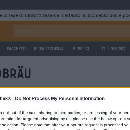
e in fase di ristrutturazione. Pertanto, al momento non è poss
Pacchetti
Birra Esclusiva
Birrifici
Stili di birra
dbräu
thek® -
Do Not Process My Personal Information
to opt-out of the sale, sharing to third parties, or processing of your per
formation for targeted advertising by us, please use the below opt-out s
r selection. Please note that after your opt-out request is processed y