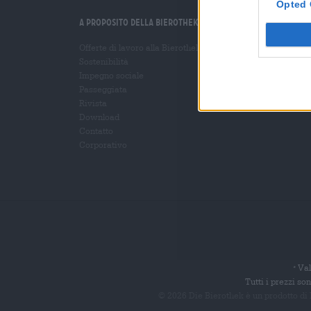
Opted 
A proposito della Bierothek
Ti aiutiamo noi
Offerte di lavoro alla Bierothek
Seminari sulla birra
®
Sostenibilità
Metodi di pagamento
Impegno sociale
Navigazione
/
Interna
Passeggiata
Domande frequenti
Rivista
Download
Contatto
Corporativo
Val
*
Tutti i prezzi s
© 2026 Die Bierothek
è un prodotto di