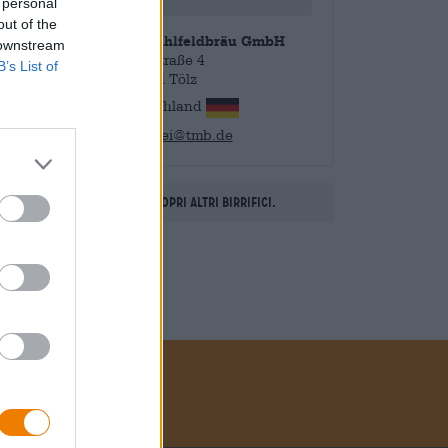
 personal
out of the
Tölzer Mühlfeldbräu GmbH
 downstream
Bahnhofstraße 4
B’s List of
83646 Bad Tölz
Deutschland
brauerei@tmb.de
Scopri altri birrifici.