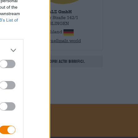
 personal
out of the
QUELLMALZ GmbH
 downstream
Stuttgarter Straße 142/1
B’s List of
71032 BÖBLINGEN
Deutschland
info@quellmalz.world
Scopri altri birrifici.