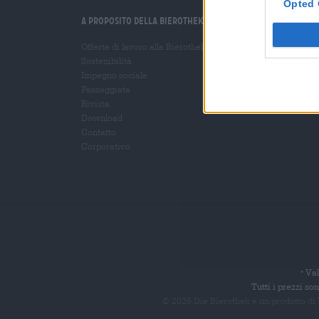
Opted 
A proposito della Bierothek
Ti aiutiamo noi
Offerte di lavoro alla Bierothek
Seminari sulla birra
®
Sostenibilità
Metodi di pagamento
Impegno sociale
Navigazione
/
Interna
Passeggiata
Domande frequenti
Rivista
Download
Contatto
Corporativo
Val
*
Tutti i prezzi s
© 2026 Die Bierothek
è un prodotto di