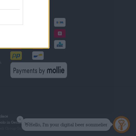
Metodi di pagamento
à
tplace
solo in Germania.
 Group GmbH. Tutti i diritti riservati.