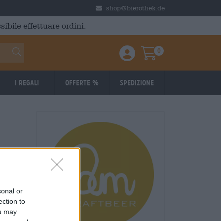
shop@bierothek.de
ibile effettuare ordini.
0
Einloggen / Anmelden
Warenkorb
I regali
Offerte %
Spedizione
sonal or
ection to
ou may