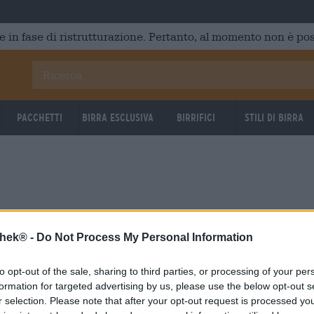
e in fase di ristrutturazione. Pertanto, al momento non è poss
Pacchetti
Birra Esclusiva
Birrifici
Stili di birra
thek® -
Do Not Process My Personal Information
to opt-out of the sale, sharing to third parties, or processing of your per
formation for targeted advertising by us, please use the below opt-out s
r selection. Please note that after your opt-out request is processed y