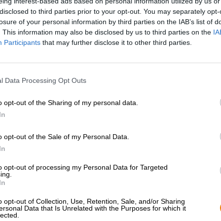
eing interest-based ads based on personal information utilized by us or
disclosed to third parties prior to your opt-out. You may separately opt-
losure of your personal information by third parties on the IAB’s list of
. This information may also be disclosed by us to third parties on the
IA
Participants
that may further disclose it to other third parties.
l Data Processing Opt Outs
o opt-out of the Sharing of my personal data.
In
1
o opt-out of the Sale of my Personal Data.
In
to opt-out of processing my Personal Data for Targeted
Sali a bordo!
ing.
In
'Iscriviti alla newsletter'
o opt-out of Collection, Use, Retention, Sale, and/or Sharing
ersonal Data that Is Unrelated with the Purposes for which it
lected.