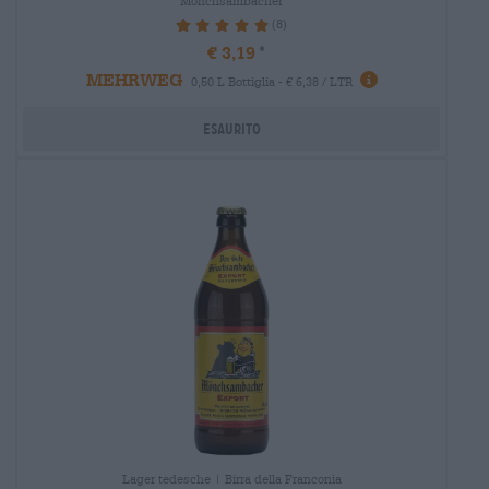
Mönchsambacher
(8)
100%
€ 3,19
MEHRWEG
0,50 L Bottiglia - € 6,38 / LTR
Esaurito
Lager tedesche | Birra della Franconia