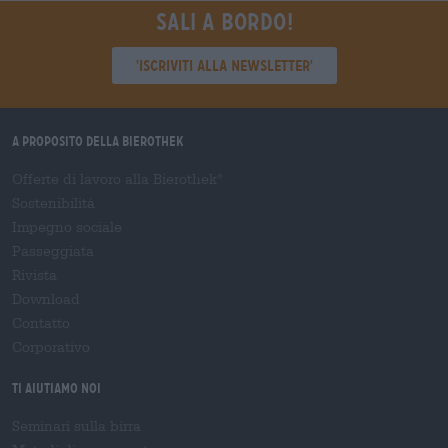
Sali a bordo!
'Iscriviti alla newsletter'
A proposito della Bierothek
Offerte di lavoro alla Bierothek
®
Sostenibilità
Impegno sociale
Passeggiata
Rivista
Download
Contatto
Corporativo
Ti aiutiamo noi
Seminari sulla birra