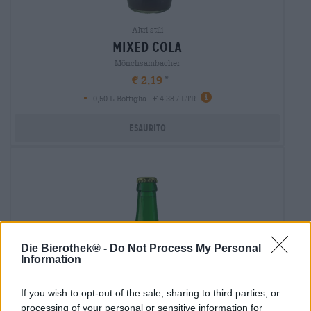
Altri stili
mixed cola
Mönchsambacher
€ 2,19
-
0,50 L Bottiglia - € 4,38 / LTR
Esaurito
Die Bierothek® -
Do Not Process My Personal
Information
If you wish to opt-out of the sale, sharing to third parties, or
processing of your personal or sensitive information for