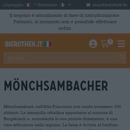
Skip to main content
Italian
Italia
Linguaggio:
Spedizione:
shop@bierothek.de
Il negozio è attualmente in fase di ristrutturazione.
Pertanto, al momento non è possibile effettuare
ordini.
0
Einloggen / An
Warenkor
M
Mönchsambacher
Mönchsambach nell'Alta Franconia non conta nemmeno 100
abitanti. La tranquilla cittadina appartiene al comune di
Burgebrach e, nonostante le sue piccole dimensioni, è una
vera istituzione nella regione. La fama è dovuta al birrificio