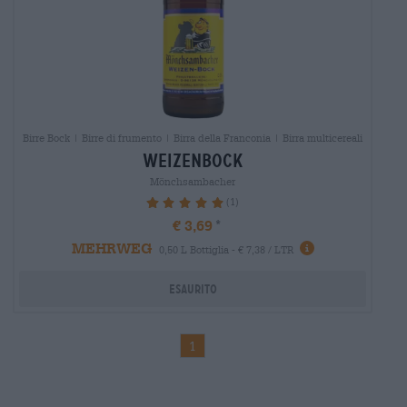
Birre Bock | Birre di frumento | Birra della Franconia | Birra multicereali
weizenbock
Mönchsambacher
(1)
100%
€ 3,69
MEHRWEG
0,50 L Bottiglia - € 7,38 / LTR
Esaurito
1