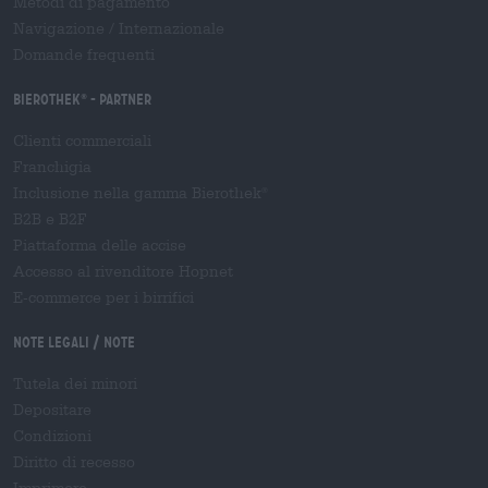
Metodi di pagamento
Navigazione
/
Internazionale
Domande frequenti
Bierothek
- Partner
®
Clienti commerciali
Franchigia
Inclusione nella gamma Bierothek
®
B2B e B2F
Piattaforma delle accise
Accesso al rivenditore Hopnet
E-commerce per i birrifici
Note legali / Note
Tutela dei minori
Depositare
Condizioni
Diritto di recesso
Imprimere