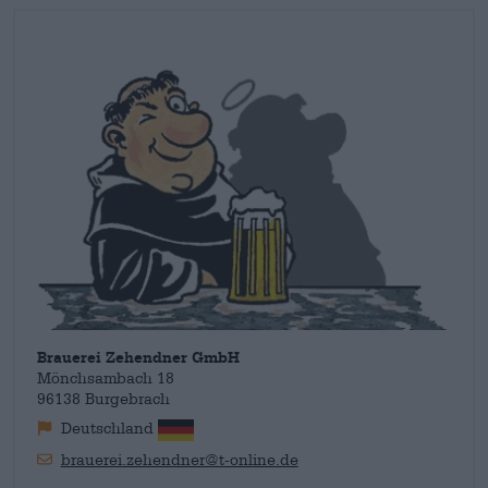
Bauer. Il monaco allegro guarda maliziosamente il bevitore di
birra e stringe con la mano destra il manico di un boccale di
birra ben pieno. È l'emblema della gioia di vivere della
Franconia e la perfetta figura della buona birra
Mönchsambach.
Brauerei Zehendner GmbH
Mönchsambach 18
96138 Burgebrach
Deutschland
brauerei.zehendner@t-online.de