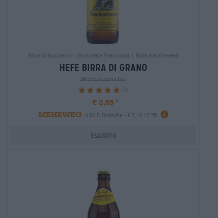
Birre di frumento | Birra della Franconia | Birra multicereali
hefe Birra di grano
Mönchsambacher
(3)
100%
€ 3,59
MEHRWEG
0,50 L Bottiglia - € 7,18 / LTR
Esaurito