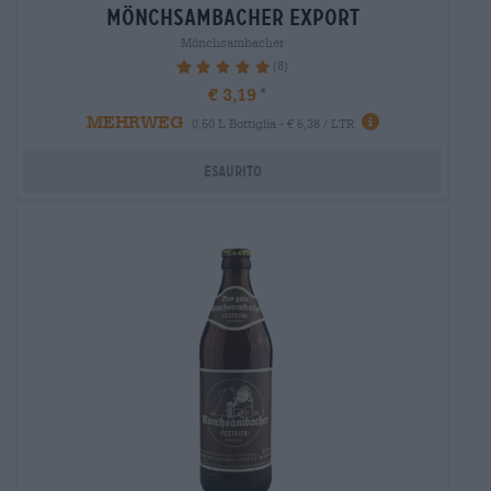
mönchsambacher export
Mönchsambacher
(8)
100%
€ 3,19
MEHRWEG
0,50 L Bottiglia - € 6,38 / LTR
Esaurito