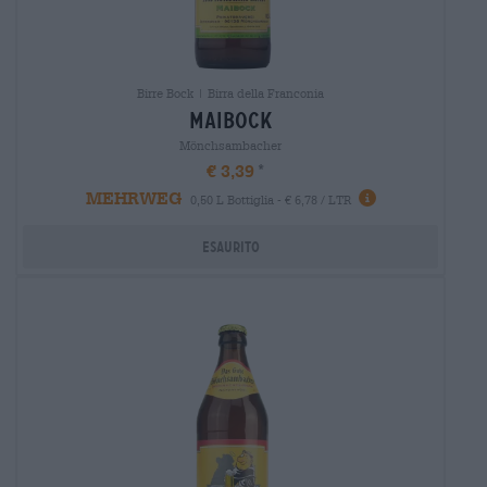
Birre Bock | Birra della Franconia
maibock
Mönchsambacher
€ 3,39
MEHRWEG
0,50 L Bottiglia - € 6,78 / LTR
Esaurito