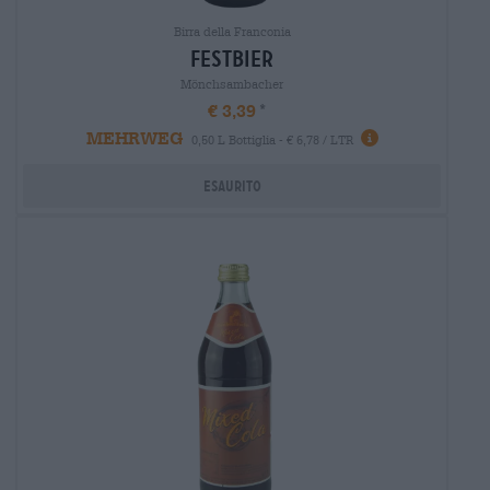
Birra della Franconia
festbier
Mönchsambacher
€ 3,39
MEHRWEG
0,50 L Bottiglia - € 6,78 / LTR
Esaurito