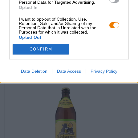
Personal Data for Targeted Advertising.
Opted In
I want to opt-out of Collection, Use,
Lager tedesche | Birra della Franconia
Retention, Sale, and/or Sharing of my
Personal Data that Is Unrelated with the
mönchsambach hard core
Purposes for which it was collected.
Opted Out
Mönchsambacher
€ 2,99
CONFIRM
MEHRWEG
0,50 L Bottiglia - € 5,98 / LTR
Esaurito
Data Deletion
Data Access
Privacy Policy