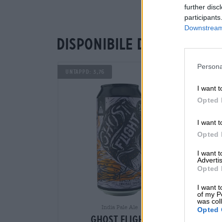
further disc
participants
Downstream 
Disponibile da noi
Persona
Untappd: 3,76
I want t
Opted 
I want t
Opted 
I want 
Advertis
Opted 
I want t
of my P
was col
India Pale Ale
Opted 
ghost flight