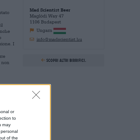
Mad Scientist Beer
stato
Maglódi Way 47
1106 Budapest
il
Ungarn
anche
o
info@madscientist.hu
ione. I
rre
Scopri altri birrifici.
e non
ocial
unità.
tolo, i
sonal or
. Mad
ection to
te il
ou may
 del
 personal
out of the