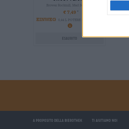
Browar Rockmill, Mad Scientist
€ 7,49
EINWEG
0,44 L POTERE - € 17,02 / LTR
Esaurito
A proposito della Bierothek
Ti aiutiamo noi