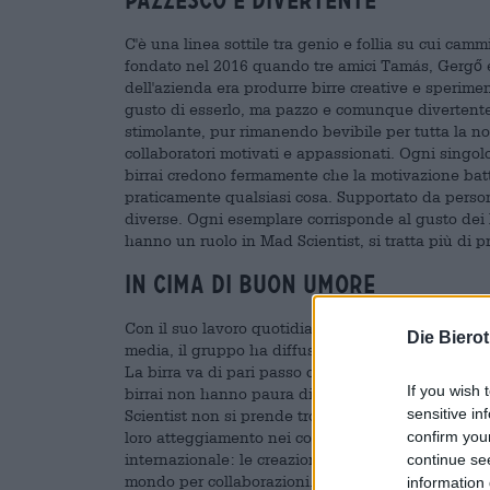
Pazzesco e divertente
C'è una linea sottile tra genio e follia su cui cam
fondato nel 2016 quando tre amici Tamás, Gergő e C
dell'azienda era produrre birre creative e sperimen
gusto di esserlo, ma pazzo e comunque divertente.
stimolante, pur rimanendo bevibile per tutta la not
collaboratori motivati e appassionati. Ogni singol
birrai credono fermamente che la motivazione batt
praticamente qualsiasi cosa. Supportato da perso
diverse. Ogni esemplare corrisponde al gusto dei 
hanno un ruolo in Mad Scientist, si tratta più di 
In cima di buon umore
Con il suo lavoro quotidiano il birrificio vuole tra
Die Biero
media, il gruppo ha diffuso messaggi di empower
La birra va di pari passo con questo atteggiamento e
If you wish 
birrai non hanno paura di usare ingredienti insoli
sensitive in
Scientist non si prende troppo sul serio e crea b
loro atteggiamento nei confronti della vita. Il lo
confirm you
internazionale: le creazioni di Mad Scientist sono be
continue se
mondo per collaborazioni.
information 