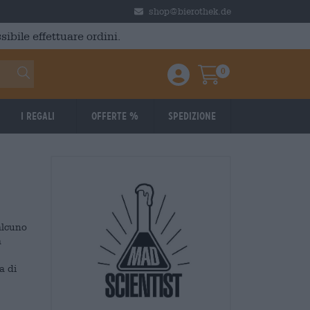
shop@bierothek.de
ibile effettuare ordini.
0
Einloggen / Anmelden
Warenkorb
I regali
Offerte %
Spedizione
alcuno
a
a di