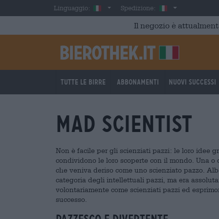
Skip to main content
Italian
Italia
Linguaggio:
Spedizione:
Il negozio è attualment
Tutte le birre
Abbonamenti
Nuovi successi
Mad Scientist
Non è facile per gli scienziati pazzi: le loro ide
condividono le loro scoperte con il mondo. Una o
che veniva deriso come uno scienziato pazzo. Alb
categoria degli intellettuali pazzi, ma era assoluta
volontariamente come scienziati pazzi ed esprimono
successo.