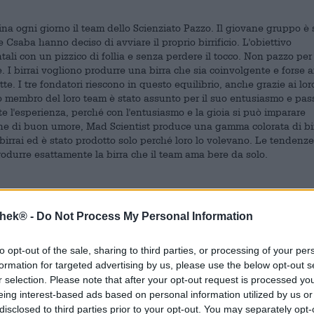
mina ogni giorno il team dello Scienziato Pazzo. Il giovane gruppo è 
saba hanno deciso di avviare il proprio birrificio. L'obiettivo
tali con un pizzico di follia e senza perdere il tocco. Non pazzo per 
 I birrai vogliono produrre una birra che sia coinvolgente e forse 
te. I tre fondatori riescono in questo equilibrio, anche grazie ai lor
o membro del loro team è stato assunto per il suo entusiasmo e pass
e l'esperienza, perché con l'entusiasmo e la gioia si può imparare
ne di buon umore, Mad Scientist produce una gamma colorata di bi
birrai ed è stato prodotto solo perché loro lo volevano. Le tendenz
produrre esattamente la birra che il team ama bere da solo.
smettere vibrazioni positive e raggiungere le persone. Attraverso i s
thek® -
Do Not Process My Personal Information
ment durante la pandemia e ha supportato virtualmente la sua com
d è destinata a diffondere positività e gioia. In linea con il loro ti
to opt-out of the sale, sharing to third parties, or processing of your per
ti e produrre birre che farebbero svenire qualsiasi fondamentalista
formation for targeted advertising by us, please use the below opt-out s
irre con divertimento e umorismo che rappresentano meravigliosamen
ro concetto ha dato loro una buona reputazione nel panorama birrario
r selection. Please note that after your opt-out request is processed y
vute in tutto il mondo e i birrai sono stati ospiti in tutti gli angoli
eing interest-based ads based on personal information utilized by us or
disclosed to third parties prior to your opt-out. You may separately opt-