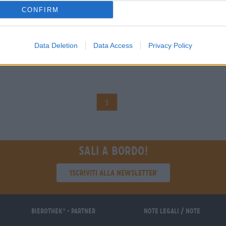
CONFIRM
Data Deletion
Data Access
Privacy Policy
1
Sali a bordo!
'Iscriviti alla newsletter'
Bierothek
- Partner
Note legali / Note
®