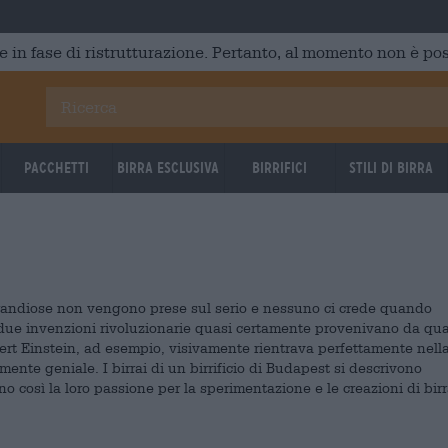
e in fase di ristrutturazione. Pertanto, al momento non è poss
Pacchetti
Birra Esclusiva
Birrifici
Stili di birra
e grandiose non vengono prese sul serio e nessuno ci crede quando
 due invenzioni rivoluzionarie quasi certamente provenivano da qu
ert Einstein, ad esempio, visivamente rientrava perfettamente nell
mente geniale. I birrai di un birrificio di Budapest si descrivono
 così la loro passione per la sperimentazione e le creazioni di birr