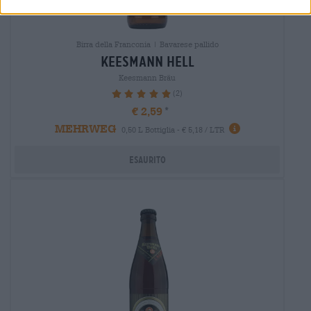
Birra della Franconia | Bavarese pallido
keesmann hell
Keesmann Bräu
(2)
100%
€ 2,59
MEHRWEG
0,50 L Bottiglia - € 5,18 / LTR
Esaurito