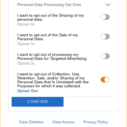
Personal Data Processing Opt Outs
Birre Bock | Birra della Franconia
keesmann bock
I want to opt-out of the Sharing of my
personal data.
Keesmann Bräu
Opted In
(2)
100%
€ 3,28
I want to opt-out of the Sale of my
Personal Data.
MEHRWEG
0,50 L Bottiglia - € 6,56 / LTR
Opted In
Esaurito
I want to opt-out of processing my
Personal Data for Targeted Advertising.
Opted In
I want to opt-out of Collection, Use,
Retention, Sale, and/or Sharing of my
Personal Data that Is Unrelated with the
Purposes for which it was collected.
Opted Out
CONFIRM
Data Deletion
Data Access
Privacy Policy