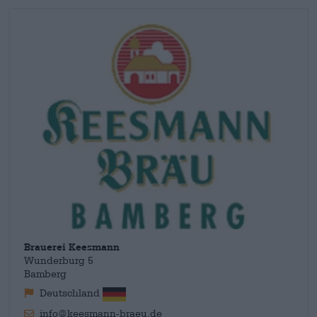
solo produsse salsicce, ma produsse anche la propria birra e gli
abitanti di Bamberga poterono acquistare birra e Leberkäs da
un unico fornitore in case una accanto all'altra. La Pilsner da
uomo era già popolare allora e costituisce ancora oggi gran
parte della produzione.
Brauerei Keesmann
Wunderburg 5
Bamberg
Deutschland
info@keesmann-braeu.de