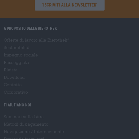
'Iscriviti alla newsletter'
A proposito della Bierothek
Offerte di lavoro alla Bierothek
®
Sostenibilità
Impegno sociale
Passeggiata
Rivista
Download
Contatto
Corporativo
Ti aiutiamo noi
Seminari sulla birra
Metodi di pagamento
Navigazione
/
Internazionale
Domande frequenti