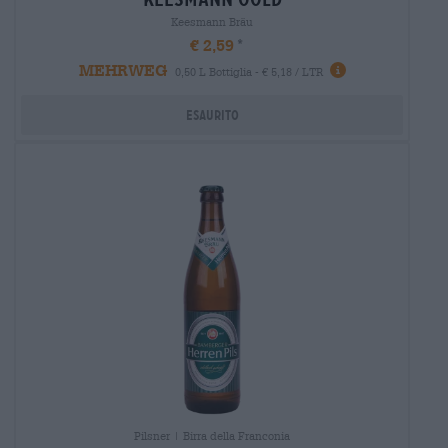
Keesmann Bräu
€ 2,59
MEHRWEG
0,50 L Bottiglia - € 5,18 / LTR
Esaurito
Pilsner | Birra della Franconia