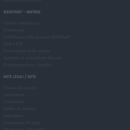
Bierothek
- Partner
®
Clienti commerciali
Franchigia
Inclusione nella gamma Bierothek
®
B2B e B2F
Piattaforma delle accise
Accesso al rivenditore Hopnet
E-commerce per i birrifici
Note legali / Note
Tutela dei minori
Depositare
Condizioni
Diritto di recesso
Imprimere
Protezione dei dati
Recensioni dei clienti