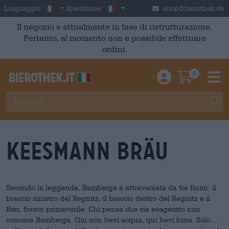
Skip to main content
Italian
Italia
Linguaggio:
Spedizione:
shop@bierothek.de
Il negozio è attualmente in fase di ristrutturazione.
Pertanto, al momento non è possibile effettuare
ordini.
0
Einloggen / An
Warenkor
M
Keesmann Bräu
Secondo la leggenda, Bamberga è attraversata da tre fiumi: il
braccio sinistro del Regnitz, il braccio destro del Regnitz e il
Bier, fresco primaverile. Chi pensa che sia esagerato non
conosce Bamberga. Qui non bevi acqua, qui bevi birra. Solo