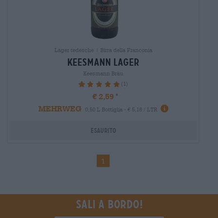
Lager tedesche | Birra della Franconia
keesmann lager
Keesmann Bräu
(1)
100%
€ 2,59
MEHRWEG
0,50 L Bottiglia - € 5,18 / LTR
Esaurito
1
Sali a bordo!