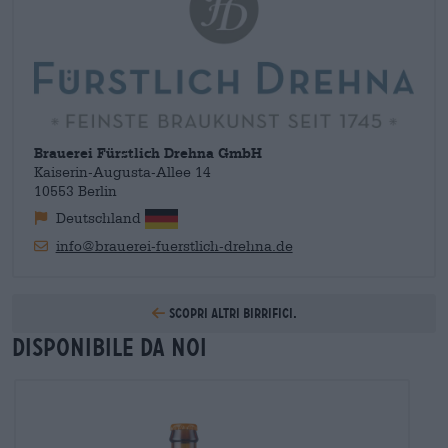
somministrato agli animali e l'acqua viene riscaldata
completa, affinata con miele d'api. Il nome sonoro Odin-Trunk
utilizzando il calore di scarto. Con una percentuale
identifica la birra come la bevanda degli dei - e anche noi la
riutilizzabile del 100%, Fürstlich Drehna dà il buon esempio.
troviamo davvero divina!
Brauerei Fürstlich Drehna GmbH
Kaiserin-Augusta-Allee 14
10553 Berlin
Deutschland
info@brauerei-fuerstlich-drehna.de
Scopri altri birrifici.
Disponibile da noi