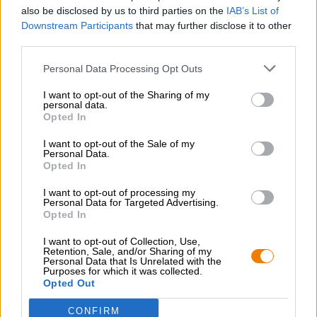
also be disclosed by us to third parties on the
IAB’s List of
Downstream Participants
that may further disclose it to other
third parties.
Personal Data Processing Opt Outs
I want to opt-out of the Sharing of my
personal data.
Opted In
I want to opt-out of the Sale of my
Personal Data.
Opted In
Altri stili
I want to opt-out of processing my
schloßbräu odin-trunk honigbier
Personal Data for Targeted Advertising.
Opted In
Fürstlich Drehna
(1)
80%
I want to opt-out of Collection, Use,
Retention, Sale, and/or Sharing of my
€ 3,19
Personal Data that Is Unrelated with the
MEHRWEG
Purposes for which it was collected.
0,50 L Bottiglia - € 6,38 / LTR
Opted Out
Esaurito
CONFIRM