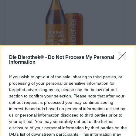
Die Bierothek® -
Do Not Process My Personal
Information
Altri stili
odin-trunk honigbier
If you wish to opt-out of the sale, sharing to third parties, or
processing of your personal or sensitive information for
Fürstlich Drehna
targeted advertising by us, please use the below opt-out
(5)
84%
section to confirm your selection. Please note that after your
€ 3,59
opt-out request is processed you may continue seeing
MEHRWEG
0,33 L Bottiglia - € 10,88 / LTR
interest-based ads based on personal information utilized by
us or personal information disclosed to third parties prior to
Esaurito
your opt-out. You may separately opt-out of the further
disclosure of your personal information by third parties on the
IAB’s list of downstream participants. This information may