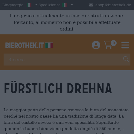
Skip to main content
Italian
Italia
Linguaggio:
Spedizione:
shop@bierothek.de
Il negozio è attualmente in fase di ristrutturazione.
Pertanto, al momento non è possibile effettuare
ordini.
0
Einloggen / An
Warenkor
M
Fürstlich Drehna
La maggior parte delle persone conosce la birra del monastero
perché nel nostro paese ha una tradizione di lunga data. La
birra del castello invece è una vera specialità. Soprattutto
quando la buona birra viene prodotta da più di 250 anni e,