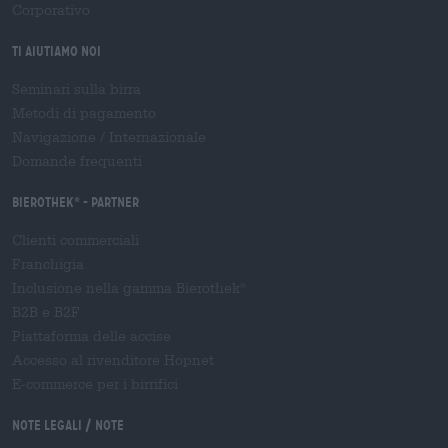
Corporativo
Ti aiutiamo noi
Seminari sulla birra
Metodi di pagamento
Navigazione
/
Internazionale
Domande frequenti
Bierothek
- Partner
®
Clienti commerciali
Franchigia
Inclusione nella gamma Bierothek
®
B2B e B2F
Piattaforma delle accise
Accesso al rivenditore Hopnet
E-commerce per i birrifici
Note legali / Note