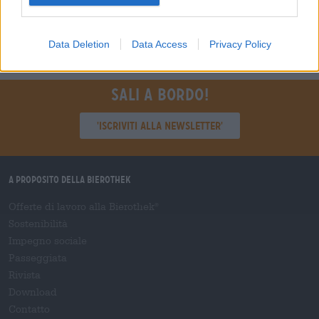
1
Data Deletion
Data Access
Privacy Policy
Sali a bordo!
'Iscriviti alla newsletter'
A proposito della Bierothek
Offerte di lavoro alla Bierothek
®
Sostenibilità
Impegno sociale
Passeggiata
Rivista
Download
Contatto