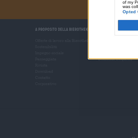
of my P
was col
Opted 
A proposito della Bierothek
Ti aiutiamo noi
Offerte di lavoro alla Bierothek
Seminari sulla birra
®
Sostenibilità
Metodi di pagamento
Impegno sociale
Navigazione
/
Interna
Passeggiata
Domande frequenti
Rivista
Download
Contatto
Corporativo