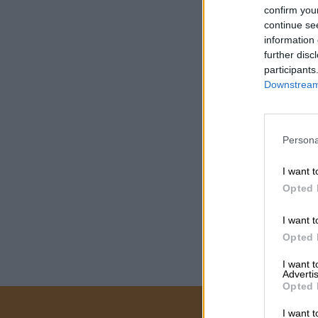
confirm you
continue se
information 
further disc
participants
Downstream 
Persona
I want t
Opted 
I want t
Opted 
I want 
Advertis
Opted 
I want t