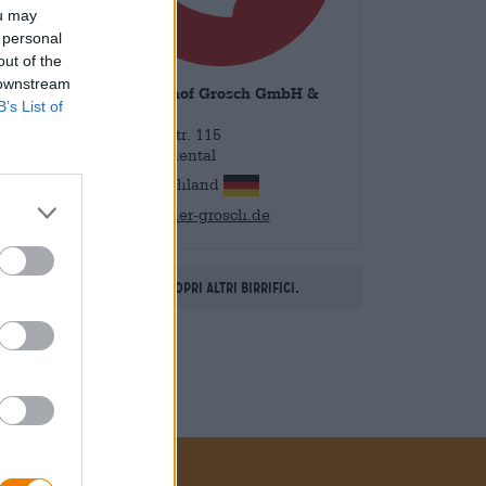
ou may
 personal
out of the
 downstream
Braugasthof Grosch GmbH &
B’s List of
Co. KG
Oeslauerstr. 115
96472 Rödental
Deutschland
info@der-grosch.de
Scopri altri birrifici.