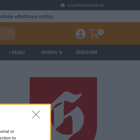
shop@bierothek.de
ibile effettuare ordini.
0
Einloggen / Anmelden
Warenkorb
I regali
Offerte %
Spedizione
sonal or
ection to