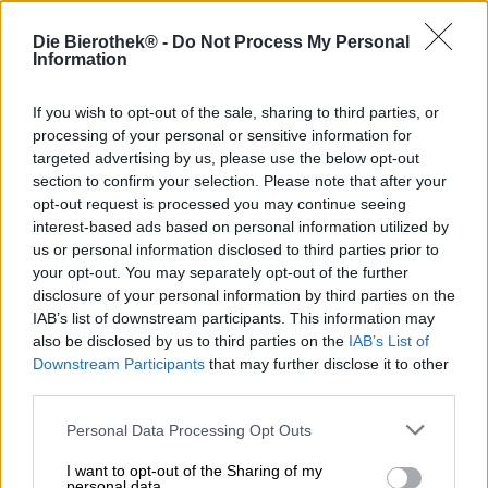
91486 Uehlfeld
Die Bierothek® -
Do Not Process My Personal
Deutschland
Information
Info@Brauerei-Gasthof-Zwanzger.de
If you wish to opt-out of the sale, sharing to third parties, or
processing of your personal or sensitive information for
Scopri altri birrifici.
targeted advertising by us, please use the below opt-out
section to confirm your selection. Please note that after your
opt-out request is processed you may continue seeing
1
interest-based ads based on personal information utilized by
us or personal information disclosed to third parties prior to
your opt-out. You may separately opt-out of the further
disclosure of your personal information by third parties on the
Sali a bordo!
IAB’s list of downstream participants. This information may
also be disclosed by us to third parties on the
IAB’s List of
'Iscriviti alla newsletter'
Downstream Participants
that may further disclose it to other
third parties.
Personal Data Processing Opt Outs
A proposito della Bierothek
I want to opt-out of the Sharing of my
Offerte di lavoro alla Bierothek
®
personal data.