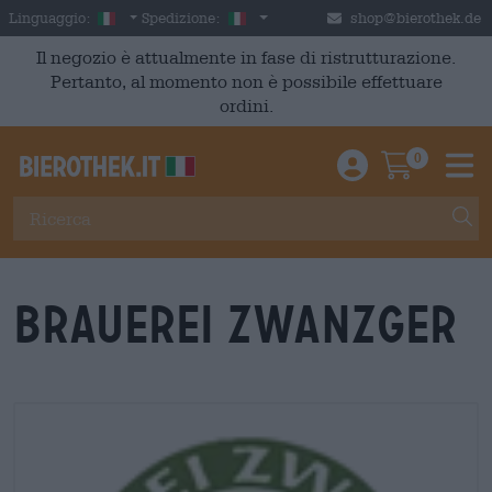
Skip to main content
Italian
Italia
Linguaggio:
Spedizione:
shop@bierothek.de
Il negozio è attualmente in fase di ristrutturazione.
Pertanto, al momento non è possibile effettuare
ordini.
0
Einloggen / An
Warenkor
M
Brauerei Zwanzger