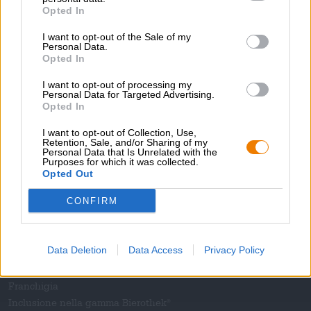
Sostenibilità
Opted In
Impegno sociale
I want to opt-out of the Sale of my
Passeggiata
Personal Data.
Opted In
Rivista
Download
I want to opt-out of processing my
Contatto
Personal Data for Targeted Advertising.
Opted In
Corporativo
I want to opt-out of Collection, Use,
Ti aiutiamo noi
Retention, Sale, and/or Sharing of my
Personal Data that Is Unrelated with the
Purposes for which it was collected.
Seminari sulla birra
Opted Out
Metodi di pagamento
Navigazione
/
Internazionale
CONFIRM
Domande frequenti
Bierothek
- Partner
®
Data Deletion
Data Access
Privacy Policy
Clienti commerciali
Franchigia
Inclusione nella gamma Bierothek
®