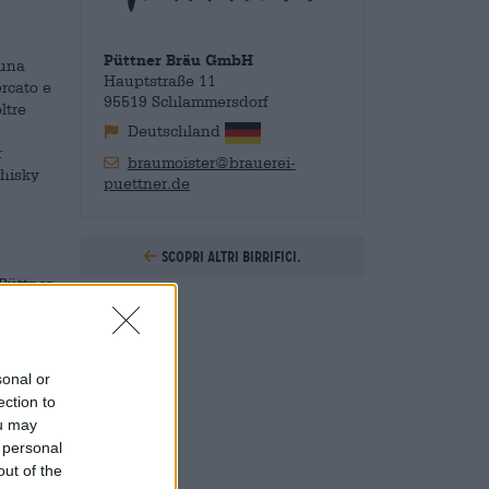
Püttner Bräu GmbH
 una
Hauptstraße 11
ercato e
95519 Schlammersdorf
ltre
Deutschland
r
braumoister@brauerei-
whisky
puettner.de
Scopri altri birrifici.
 Püttner
rna e un
e i
sonal or
rra
ection to
a
ou may
 ed è
 personal
out of the