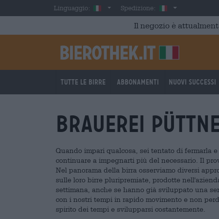
Skip to main content
Italian
Italia
Linguaggio:
Spedizione:
Il negozio è attualment
Tutte le birre
Abbonamenti
Nuovi successi
Brauerei Püttn
Quando impari qualcosa, sei tentato di fermarla e 
continuare a impegnarti più del necessario. Il pro
Nel panorama della birra osserviamo diversi appro
sulle loro birre pluripremiate, prodotte nell'azien
settimana, anche se hanno già sviluppato una seri
con i nostri tempi in rapido movimento e non perde
spirito dei tempi e svilupparsi costantemente.