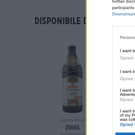
further disc
participants
Downstream 
Disponibile da noi
Persona
I want t
Opted 
I want t
Opted 
I want 
Advertis
Opted 
I want t
of my P
was col
Lager tedesche
Opted 
zoigl
Brauerei Püttner