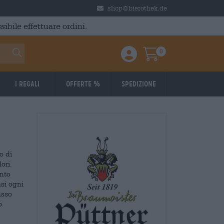
shop@bierothek.de
ibile effettuare ordini.
0
Einloggen / Anmelden
Warenkorb
I regali
Offerte %
Spedizione
o di
ori.
ento
asi ogni
asso
o