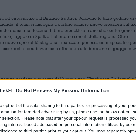
 ed entusiasmo è il Birrificio Püttner. Sebbene le birre godano di
l'azienda, il team si impegna a portare sempre nuove creazioni sul m
nde quasi una dozzina di birre prodotte a mano che contengono, o
ficio, luppolo di Spalt e Hallertau e cereali della regione. Oltre
pre nuove specialità stagionali realizzate per occasioni speciali e pe
 classici della birra bavarese e offre oltre alle birre anche grappe e 
po veniva prodotta per conto del barone von Hirschberg. La famiglia
ncora oggi proprietaria. Nel corso del tempo i Püttner ampliarono
thek® -
Do Not Process My Personal Information
 ristrutturazione e ammodernamento e aggiornarono il birrificio con le
 qualcosa di più della semplice birra, il birrificio ha aperto una tave
gianale, una boccata d'aria fresca soffiò nel birrificio: il team moss
to opt-out of the sale, sharing to third parties, or processing of your per
ggi nell'assortimento ci sono sempre articoli per la produzione di bi
formation for targeted advertising by us, please use the below opt-out s
ali della birra con idee giovani e nuove materie prime. Con la
Zoigl
l
r selection. Please note that after your opt-out request is processed y
a. Questa birra tradizionale testimonia la lunga storia del birrificio
eing interest-based ads based on personal information utilized by us or
disclosed to third parties prior to your opt-out. You may separately opt-