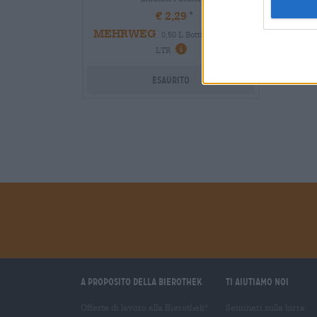
€ 2,29
MEHRWEG
0,50 L Bottiglia - € 4,58 /
LTR
Esaurito
A proposito della Bierothek
Ti aiutiamo noi
Offerte di lavoro alla Bierothek
Seminari sulla birra
®