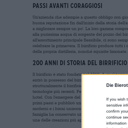
Passi avanti coraggiosi
Un'azienda che adempie a questo obbligo con gioia
buona reputazione fin dall'inizio della storia del
a migliorare sempre un po'. La loro gamma compre
alla purissima acqua di sorgente del pozzo del birri
all'assortimento principale flessibile, ci sono sem
celebrare la primavera. Il birrificio produce tutti i
della propria distilleria, nonché squisite limonate.
200 anni di storia del birrificio
Il birrificio è stato fondato nel 1819. A quel tem
entrò in possesso del birrificio nel 1862 e ne è a
Die Biero
strutturalmente il birrificio, eseguirono lavori di
tecnologie più recenti. Per offrire ai propri clienti
hotel. Con l'emergere del movimento della birra arti
If you wish 
primi passi e pubblicò una deliziosa birra rossa. O
sensitive in
moderni e i birrai uniscono le tradizioni tradizion
confirm you
famiglia ha conservato un pezzo di storia della birr
continue se
una delle creazioni più apprezzate di Püttner.
information 