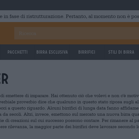
e in fase di ristrutturazione. Pertanto, al momento non è poss
Pacchetti
Birra Esclusiva
Birrifici
Stili di birra
er
di smettere di imparare. Hai ottenuto ciò che volevi e non c'è motiv
verbiale proverbio dice che qualcuno in questo stato riposa sugli all
cci a questo riguardo. Alcuni birrifici di lunga data fanno affidam
da da secoli. Altri, invece, emettono sul mercato una nuova birra qu
e di creazioni sul cui successo possono contare. Per rimanere al p
re rilevanza, la maggior parte dei birrifici deve lavorare secondo l