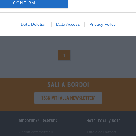
CONFIRM
Data Deletion
Data Access
Privacy Policy
1
Sali a bordo!
'Iscriviti alla newsletter'
Bierothek
- Partner
Note legali / Note
®
Clienti commerciali
Tutela dei minori