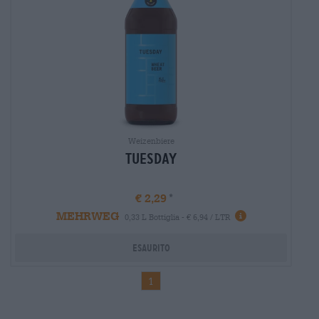
Weizenbiere
Tuesday
€ 2,29
MEHRWEG
Informazioni
0,33 L Bottiglia - € 6,94 / LTR
Esaurito
1