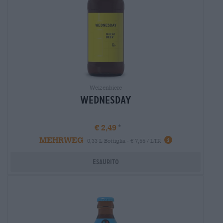
Weizenbiere
Wednesday
€ 2,49
MEHRWEG
Informazioni
0,33 L Bottiglia - € 7,55 / LTR
Esaurito