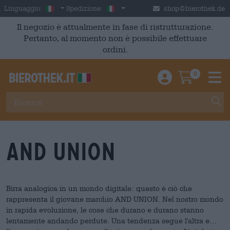
Skip to main content
Italian
Italia
Linguaggio:
Spedizione:
shop@bierothek.de
Il negozio è attualmente in fase di ristrutturazione.
Pertanto, al momento non è possibile effettuare
ordini.
0
Einloggen / An
Warenkor
M
And Union
Birra analogica in un mondo digitale: questo è ciò che
rappresenta il giovane marchio AND UNION. Nel nostro mondo
in rapida evoluzione, le cose che durano e durano stanno
lentamente andando perdute. Una tendenza segue l'altra e