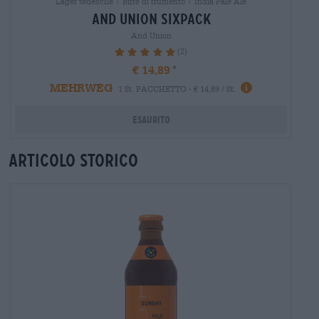
Lager tedesche | Birre di frumento | India Pale Ale
and union sixpack
And Union
(2)
100%
€ 14,89
MEHRWEG
1 St. PACCHETTO - € 14,89 / St.
Esaurito
Articolo storico