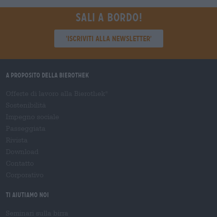
Sali a bordo!
'Iscriviti alla newsletter'
A proposito della Bierothek
Offerte di lavoro alla Bierothek
®
Sostenibilità
Impegno sociale
Passeggiata
Rivista
Download
Contatto
Corporativo
Ti aiutiamo noi
Seminari sulla birra