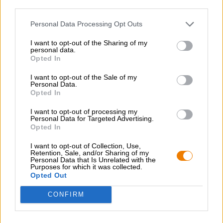
third parties.
Personal Data Processing Opt Outs
I want to opt-out of the Sharing of my
personal data.
Opted In
India Pale Ale
Friday
I want to opt-out of the Sale of my
Personal Data.
Opted In
€ 2,99
I want to opt-out of processing my
MEHRWEG
Informazioni
Personal Data for Targeted Advertising.
0,33 L Bottiglia - € 9,06 / LTR
Opted In
Esaurito
I want to opt-out of Collection, Use,
Retention, Sale, and/or Sharing of my
Personal Data that Is Unrelated with the
Purposes for which it was collected.
Opted Out
CONFIRM