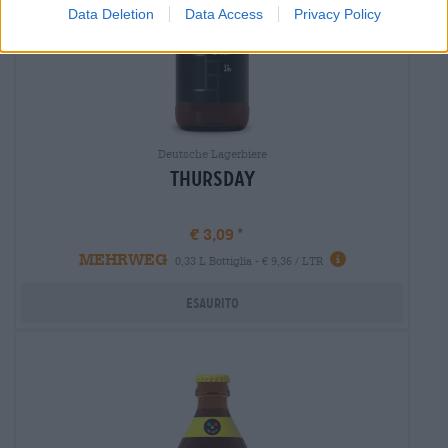
Data Deletion
Data Access
Privacy Policy
Deutsche Lagerbiere
Thursday
€ 3,09
MEHRWEG
Informazioni
0,33 L Bottiglia - € 9,36 / LTR
Esaurito