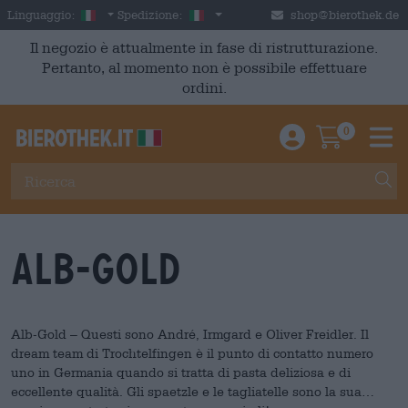
Skip to main content
Italian
Italia
Linguaggio:
Spedizione:
shop@bierothek.de
Il negozio è attualmente in fase di ristrutturazione.
Pertanto, al momento non è possibile effettuare
ordini.
0
Einloggen / An
Warenkor
M
Alb-Gold
Alb-Gold – Questi sono André, Irmgard e Oliver Freidler. Il
dream team di Trochtelfingen è il punto di contatto numero
uno in Germania quando si tratta di pasta deliziosa e di
eccellente qualità. Gli spaetzle e le tagliatelle sono la sua