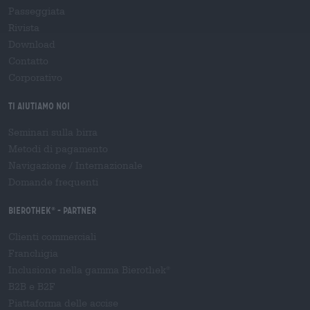
Passeggiata
Rivista
Download
Contatto
Corporativo
Ti aiutiamo noi
Seminari sulla birra
Metodi di pagamento
Navigazione
/
Internazionale
Domande frequenti
Bierothek
- Partner
®
Clienti commerciali
Franchigia
Inclusione nella gamma Bierothek
®
B2B e B2F
Piattaforma delle accise