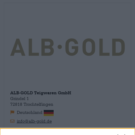
anche nella produzione interna: l'uso attento delle risorse
naturali della terra è una priorità. Il nostro ambiente e il
delicato ecosistema devono essere protetti a tutti i costi. L'uso
dell'energia rinnovabile da parte di Alb-Gold è un passo nella
giusta direzione. E anche il loro sostegno agli agricoltori che
lavorano pensando alla biodiversità contribuisce alla
sostenibilità.
ALB-GOLD Teigwaren GmbH
Grindel 1
72818 Trochtelfingen
Deutschland
info@alb-gold.de