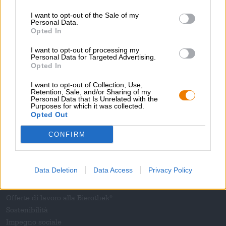
€ 3,29
I want to opt-out of the Sale of my
-
250 G PACCHETTO - € 1,32 / 100 G
Personal Data.
Opted In
Esaurito
I want to opt-out of processing my
Personal Data for Targeted Advertising.
Opted In
1
I want to opt-out of Collection, Use,
Retention, Sale, and/or Sharing of my
Personal Data that Is Unrelated with the
Purposes for which it was collected.
Opted Out
Sali a bordo!
CONFIRM
'Iscriviti alla newsletter'
Data Deletion
Data Access
Privacy Policy
A proposito della Bierothek
Offerte di lavoro alla Bierothek
®
Sostenibilità
Impegno sociale