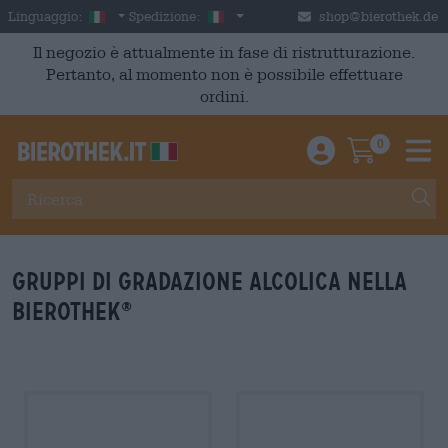
Skip to main content
Italian
Italia
Linguaggio:
Spedizione:
shop@bierothek.de
Il negozio è attualmente in fase di ristrutturazione.
Pertanto, al momento non è possibile effettuare
ordini.
0
Einloggen / An
Warenkor
M
Gruppi di gradazione alcolica nella
Bierothek
®