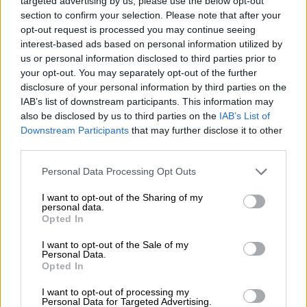
targeted advertising by us, please use the below opt-out
section to confirm your selection. Please note that after your
'Iscriviti alla newsletter'
opt-out request is processed you may continue seeing
interest-based ads based on personal information utilized by
us or personal information disclosed to third parties prior to
your opt-out. You may separately opt-out of the further
A proposito della Bierothek
disclosure of your personal information by third parties on the
IAB’s list of downstream participants. This information may
Offerte di lavoro alla Bierothek
®
also be disclosed by us to third parties on the
IAB’s List of
Sostenibilità
Downstream Participants
that may further disclose it to other
Impegno sociale
third parties.
Passeggiata
Rivista
Personal Data Processing Opt Outs
Download
I want to opt-out of the Sharing of my
Contatto
personal data.
Corporativo
Opted In
I want to opt-out of the Sale of my
Ti aiutiamo noi
Personal Data.
Opted In
Seminari sulla birra
Metodi di pagamento
I want to opt-out of processing my
Personal Data for Targeted Advertising.
Navigazione
/
Internazionale