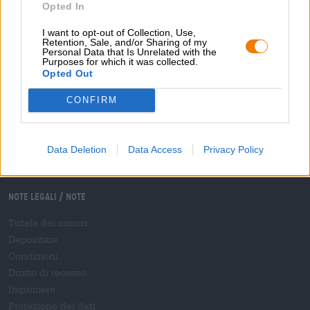
Opted In
Domande frequenti
I want to opt-out of Collection, Use,
Retention, Sale, and/or Sharing of my
Bierothek
- Partner
®
Personal Data that Is Unrelated with the
Purposes for which it was collected.
Clienti commerciali
Opted Out
Franchigia
CONFIRM
Inclusione nella gamma Bierothek
®
B2B e B2F
Piattaforma delle accise
Data Deletion
Data Access
Privacy Policy
Accesso al rivenditore Hopnet
E-commerce per i birrifici
Note legali / Note
Tutela dei minori
Depositare
Condizioni
Diritto di recesso
Imprimere
Protezione dei dati