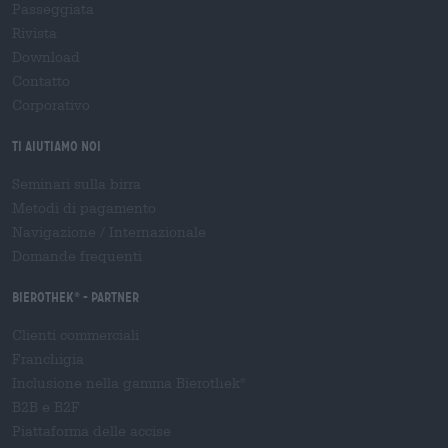
Passeggiata
Rivista
Download
Contatto
Corporativo
Ti aiutiamo noi
Seminari sulla birra
Metodi di pagamento
Navigazione
/
Internazionale
Domande frequenti
Bierothek
- Partner
®
Clienti commerciali
Franchigia
Inclusione nella gamma Bierothek
®
B2B e B2F
Piattaforma delle accise