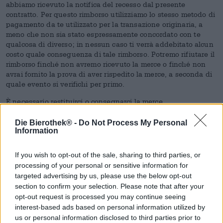
abbiamo ricevuto la notifica del recesso dal presente
contratto. Per questo rimborso utilizziamo lo stesso metodo di
pagamento da te utilizzato per la transazione originaria, a
meno che non sia stato espressamente concordato con te
qualcosa di diverso; in nessun caso ti verrà addebitato alcun
costo quale conseguenza di tale rimborso. Potremo rifiutare il
rimborso finché non avremo ricevuto la merce o finché non
avrai fornito la prova di aver rispedito la merce, a seconda di
quale evento si verifichi per primo.
È necessario restituirci o consegnarci la merce
immediatamente e comunque entro e non oltre quattordici
giorni dal giorno in cui ci comunichi la risoluzione del
Die Bierothek® -
Do Not Process My Personal
Information
presente contratto. Il termine è rispettato se spedisci i beni
prima della scadenza del periodo di quattordici giorni.
If you wish to opt-out of the sale, sharing to third parties, or
Sostieni i costi diretti della restituzione della merce.
processing of your personal or sensitive information for
targeted advertising by us, please use the below opt-out
Sei responsabile dell'eventuale perdita di valore dei beni solo
section to confirm your selection. Please note that after your
se tale perdita di valore è dovuta a una manipolazione
diversa da quella necessaria per stabilire la natura, le
opt-out request is processed you may continue seeing
caratteristiche e la funzionalità dei beni.
interest-based ads based on personal information utilized by
us or personal information disclosed to third parties prior to