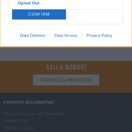
Opted Out
Fax: +49-951-3017 9009
E-mail:
info@bierothek.de
CONFIRM
disponibile.
Data Deletion
Data Access
Privacy Policy
Sali a bordo!
'Iscriviti alla newsletter'
A proposito della Bierothek
Offerte di lavoro alla Bierothek
®
Sostenibilità
Impegno sociale