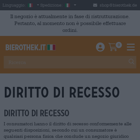
Skip to main content
Italian
Italia
Linguaggio:
Spedizione:
shop@bierothek.de
Il negozio è attualmente in fase di ristrutturazione.
Pertanto, al momento non è possibile effettuare
ordini.
0
Einloggen / An
Warenkor
M
Diritto di recesso
Diritto di recesso
I consumatori hanno il diritto di recesso conformemente alle
seguenti disposizioni, secondo cui un consumatore è
qualsiasi persona fisica che conclude un negozio giuridico