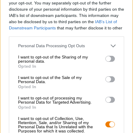
your opt-out. You may separately opt-out of the further
Esclusione o scadenza anticipata del diritto di recesso
disclosure of your personal information by third parties on the
IAB’s list of downstream participants. This information may
Il diritto di recesso non si applica ai contratti per la consegna
also be disclosed by us to third parties on the
IAB’s List of
di beni che possono deteriorarsi rapidamente o la cui data di
Downstream Participants
that may further disclose it to other
scadenza verrebbe superata rapidamente.
third parties.
Salvo diverso accordo, non sussiste alcun diritto di recesso
per i contratti per la fornitura di servizi relativi ad attività del
Personal Data Processing Opt Outs
tempo libero se il contratto prevede una data o un periodo
determinati per la prestazione. In base a ciò, il diritto di
I want to opt-out of the Sharing of my
personal data.
recesso è escluso anche per i contratti che riguardano la
Opted In
vendita di biglietti per eventi ricreativi in programma.
I want to opt-out of the Sale of my
Personal Data.
Fine della revoca.
Opted In
Assistenza clienti
I want to opt-out of processing my
Personal Data for Targeted Advertising.
Opted In
Il nostro servizio clienti è a disposizione per rispondere a
domande, reclami e obiezioni nei giorni feriali dalle 8:00 alle
I want to opt-out of Collection, Use,
16:00
Retention, Sale, and/or Sharing of my
Personal Data that Is Unrelated with the
Purposes for which it was collected.
Telefono: +49-951-3017 8389