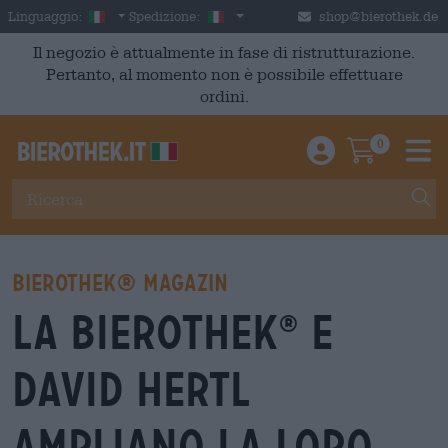
Skip to main content
Italian
Italia
Linguaggio:
Spedizione:
shop@bierothek.de
Il negozio è attualmente in fase di ristrutturazione.
Pertanto, al momento non è possibile effettuare
ordini.
0
Einloggen / An
Warenkor
M
Bierothek® Magazin
La Bierothek
e
®
David Hertl
ampliano la loro