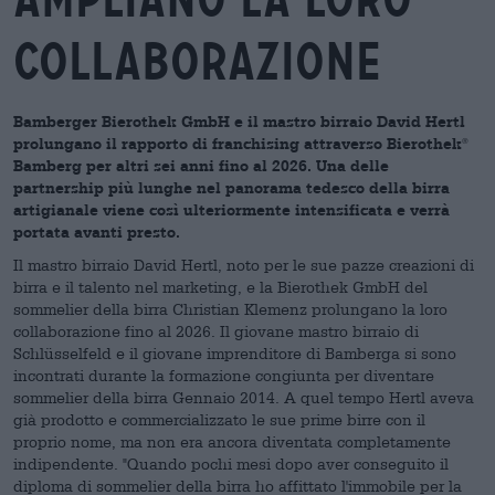
collaborazione
Bamberger Bierothek GmbH e il mastro birraio David Hertl
prolungano
il rapporto di franchising attraverso Bierothek
®
Bamberg per altri sei anni fino al
2026. Una delle
partnership più lunghe nel panorama tedesco della birra
artigianale viene così
ulteriormente intensificata e verrà
portata avanti presto.
Il mastro birraio David Hertl, noto per le sue pazze creazioni di
birra e il talento nel marketing, e la Bierothek GmbH del
sommelier della birra Christian Klemenz
prolungano la loro
collaborazione fino al 2026.
Il giovane mastro birraio di
Schlüsselfeld e il giovane imprenditore di Bamberga si sono
incontrati durante la
formazione congiunta per diventare
sommelier della birra Gennaio 2014. A quel tempo Hertl aveva
già prodotto e commercializzato le sue prime birre con il
proprio nome, ma non era ancora
diventata completamente
indipendente. "Quando
pochi mesi dopo aver conseguito il
diploma di sommelier della birra
ho affittato
l'immobile per la