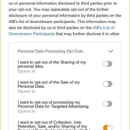
us or personal information disclosed to third parties prior to
birrificio."
David, nonostante il Corona. Chiunque voglia
your opt-out. You may separately opt-out of the further
riviverlo dal vivo avrà presto
la possibilità di partecipare a uno
disclosure of your personal information by third parties on the
dei
seminari virtuali sulla birra trasmessi in streaming in diretta
dalla Bamberger Bierothek
ogni due settimane da casa.
IAB’s list of downstream participants. This information may
®
also be disclosed by us to third parties on the
IAB’s List of
Downstream Participants
that may further disclose it to other
third parties.
Alle Beiträge
15.June 2020
Personal Data Processing Opt Outs
I want to opt-out of the Sharing of my
personal data.
Opted In
Sali a bordo!
I want to opt-out of the Sale of my
Personal Data.
Opted In
'Iscriviti alla newsletter'
I want to opt-out of processing my
Personal Data for Targeted Advertising.
Opted In
A proposito della Bierothek
I want to opt-out of Collection, Use,
Offerte di lavoro alla Bierothek
®
Retention, Sale, and/or Sharing of my