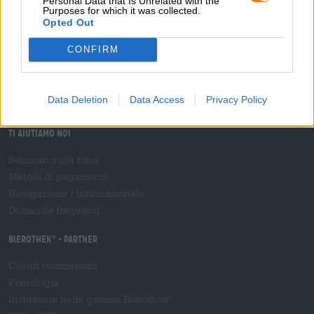
Personal Data that Is Unrelated with the
Sostenibilità
Purposes for which it was collected.
Impegno sociale
Opted Out
Passeggiata
CONFIRM
Rivista
Download
Contatto
Data Deletion
Data Access
Privacy Policy
Corporativo
Ti aiutiamo noi
Seminari sulla birra
Metodi di pagamento
Navigazione
/
Internazionale
Domande frequenti
Bierothek
- Partner
®
Clienti commerciali
Franchigia
Inclusione nella gamma Bierothek
®