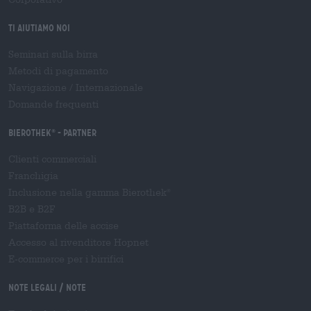
Ti aiutiamo noi
Seminari sulla birra
Metodi di pagamento
Navigazione
/
Internazionale
Domande frequenti
Bierothek
- Partner
®
Clienti commerciali
Franchigia
Inclusione nella gamma Bierothek
®
B2B e B2F
Piattaforma delle accise
Accesso al rivenditore Hopnet
E-commerce per i birrifici
Note legali / Note