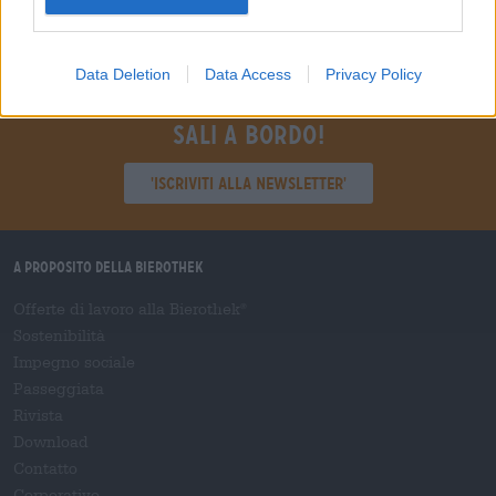
Data Deletion
Data Access
Privacy Policy
Sali a bordo!
'Iscriviti alla newsletter'
A proposito della Bierothek
Offerte di lavoro alla Bierothek
®
Sostenibilità
Impegno sociale
Passeggiata
Rivista
Download
Contatto
Corporativo