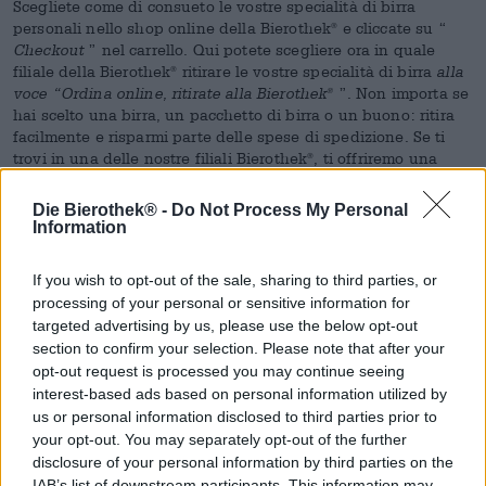
Scegliete come di consueto le vostre specialità di birra
personali nello shop online della Bierothek
e cliccate su “
®
Checkout
” nel carrello. Qui potete scegliere ora in quale
filiale della Bierothek
ritirare le vostre specialità di birra
alla
®
voce “Ordina online, ritirate alla Bierothek
”. Non importa se
®
hai scelto una birra, un pacchetto di birra o un buono: ritira
facilmente e risparmi parte delle spese di spedizione. Se ti
trovi in una delle nostre filiali Bierothek
, ti offriremo una
®
consulenza gratuita sui prodotti che hai acquistato o ti
informeremo su altre specialità birrarie. Poiché anche questo
Die Bierothek® -
Do Not Process My Personal
percorso logistico comporta uno sforzo, i costi per il ritiro in
Information
negozio ammontano a 4,90 € per ordine.
If you wish to opt-out of the sale, sharing to third parties, or
SI PREGA DI NOTARE CHE QUESTA FUNZIONE DEL
processing of your personal or sensitive information for
SERVIZIO NON FUNZIONA SE AVETE ARTICOLI RIDOTTI
targeted advertising by us, please use the below opt-out
NEL CARRELLO.
section to confirm your selection. Please note that after your
opt-out request is processed you may continue seeing
interest-based ads based on personal information utilized by
us or personal information disclosed to third parties prior to
your opt-out. You may separately opt-out of the further
disclosure of your personal information by third parties on the
IAB’s list of downstream participants. This information may