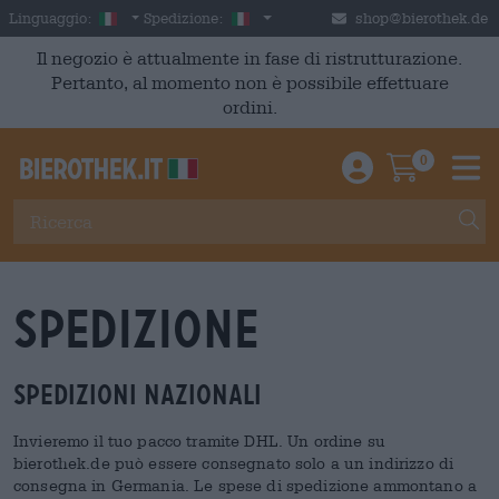
Skip to main content
Italian
Italia
Linguaggio:
Spedizione:
shop@bierothek.de
Il negozio è attualmente in fase di ristrutturazione.
Pertanto, al momento non è possibile effettuare
ordini.
0
Einloggen / An
Warenkor
M
Spedizione
Spedizioni nazionali
Invieremo il tuo pacco tramite DHL. Un ordine su
bierothek.de può essere consegnato solo a un indirizzo di
consegna in Germania. Le spese di spedizione ammontano a