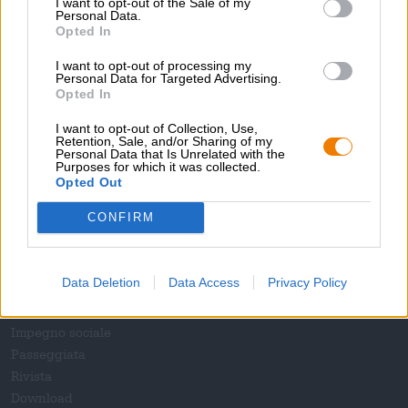
I want to opt-out of the Sale of my
Personal Data.
Opted In
I want to opt-out of processing my
Personal Data for Targeted Advertising.
Opted In
I want to opt-out of Collection, Use,
Sali a bordo!
Retention, Sale, and/or Sharing of my
Personal Data that Is Unrelated with the
Purposes for which it was collected.
Opted Out
'Iscriviti alla newsletter'
CONFIRM
A proposito della Bierothek
Data Deletion
Data Access
Privacy Policy
Offerte di lavoro alla Bierothek
®
Sostenibilità
Impegno sociale
Passeggiata
Rivista
Download