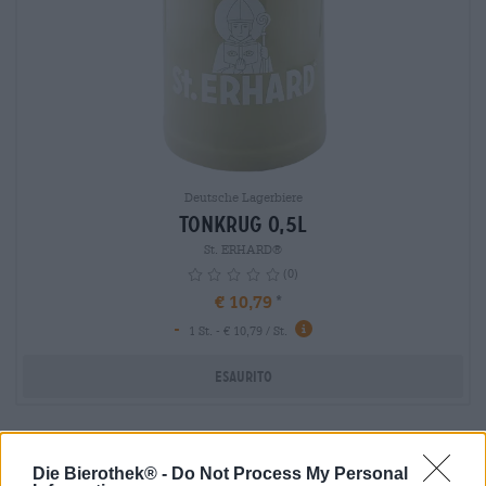
Deutsche Lagerbiere
Tonkrug 0,5L
St. ERHARD®
(0)
€ 10,79
-
info
1 St. - € 10,79 / St.
Esaurito
Die Bierothek® -
Do Not Process My Personal