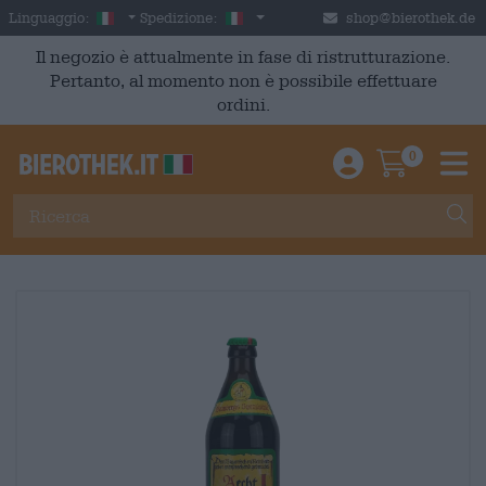
Skip to main content
Italian
Italia
Linguaggio:
Spedizione:
shop@bierothek.de
Il negozio è attualmente in fase di ristrutturazione.
Pertanto, al momento non è possibile effettuare
ordini.
0
Einloggen / An
Warenkor
M