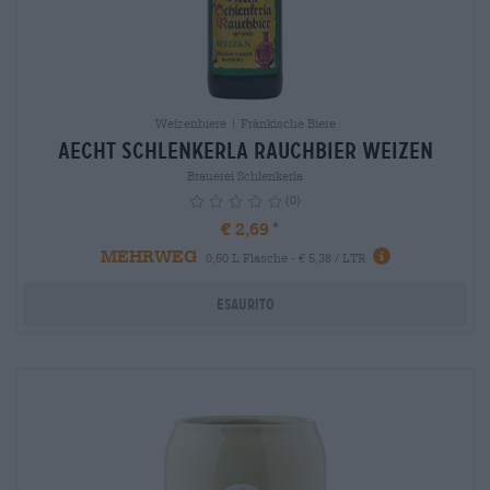
Weizenbiere | Fränkische Biere
Aecht Schlenkerla Rauchbier Weizen
Brauerei Schlenkerla
(0)
€ 2,69
MEHRWEG
info
0,50 L Flasche - € 5,38 / LTR
Esaurito