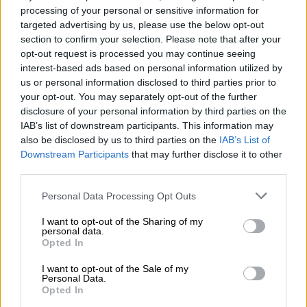
Saison O'Connor,
processing of your personal or sensitive information for
ci sono succose IPA ed esempi speciali
come il vino d'orzo invecchiato in botte
Barley White
.
targeted advertising by us, please use the below opt-out
Bruno, Nuno e Nick attribuiscono grande importanza
section to confirm your selection. Please note that after your
all'artigianato, alle materie prime eccellenti e ad una
opt-out request is processed you may continue seeing
boccata d'aria fresca nel settore della birra.
interest-based ads based on personal information utilized by
us or personal information disclosed to third parties prior to
Le loro creazioni sono prodotte con cuore e passione, puoi
your opt-out. You may separately opt-out of the further
vederle e assaggiarle. Chiunque voglia apprezzare lo
disclosure of your personal information by third parties on the
spirito creativo e l'arte birraria degli intenditori portoghesi
IAB’s list of downstream participants. This information may
dovrebbe prendersi un po' di tempo per godersi appieno il
also be disclosed by us to third parties on the
IAB’s List of
loro lavoro.
Downstream Participants
that may further disclose it to other
third parties.
Celebriamo la birra di Musa con il bicchiere da
degustazione abbinato. Il bicchiere da birra presenta la
Personal Data Processing Opt Outs
birra nel suo pieno splendore e dà agli aromi lo spazio per
svilupparsi pienamente. Puoi vivere l'opera d'arte della
I want to opt-out of the Sharing of my
birra in tutte le sue sfaccettature e il piacere inizia non
personal data.
appena la versi nel bicchiere. L'aspetto, il profumo e il
Opted In
gusto si uniscono per creare un'esperienza di consumo
davvero speciale.
I want to opt-out of the Sale of my
Personal Data.
E se pensi che stiamo esagerando, dovresti assolutamente
Opted In
provare a bere la birra dal bicchiere giusto!