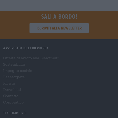
Sali a bordo!
'Iscriviti alla newsletter'
A proposito della Bierothek
Offerte di lavoro alla Bierothek
®
Sostenibilità
Impegno sociale
Passeggiata
Rivista
Download
Contatto
Corporativo
Ti aiutiamo noi