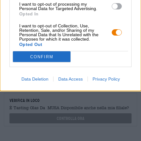
I want to opt-out of processing my
Personal Data for Targeted Advertising.
Opted In
CONSULENZA GRATUITA SULLA BIRRA
I want to opt-out of Collection, Use,
Retention, Sale, and/or Sharing of my
Hai domande su questa birra? Siamo qui per te.
Personal Data that Is Unrelated with the
shop@bierothek.de
Purposes for which it was collected.
Opted Out
CONFIRM
commercianti o ristoratori
Du willst größere Mengen günstiger einkaufen?
grosshandel@bierothek.de
Data Deletion
Data Access
Privacy Policy
Verifica in loco
È Tasting Glas Da MUSA Disponibile anche nella mia filiale?
Controlla ora