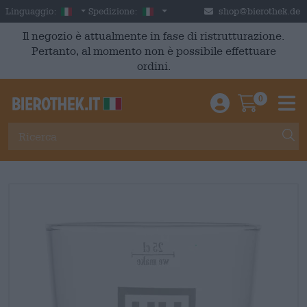
Skip to main content
Italian
Italia
Linguaggio:
Spedizione:
shop@bierothek.de
Il negozio è attualmente in fase di ristrutturazione.
Pertanto, al momento non è possibile effettuare
ordini.
0
Einloggen / An
Warenkor
M