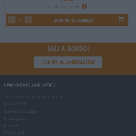
-
1 St. - € 15,27 / St.
Aggiungi al carrello
decrease quantity
increase quantity
Sali a bordo!
'Iscriviti alla newsletter'
A proposito della Bierothek
Offerte di lavoro alla Bierothek
®
Sostenibilità
Impegno sociale
Passeggiata
Rivista
Download