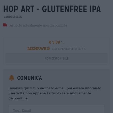
hop art - glutenfree ipa
VandeStreek
Articolo attualmente non disponibile
€ 3,89
MEHRWEG
0,33 L POTERE € 11,42 / L
Non disponibile
Comunica
Inserisci qui il tuo indirizzo e-mail per essere informato
una volta non appena l'articolo sarà nuovamente
disponibile.
Your Email