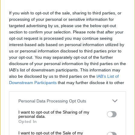
rapido e conveniente! La Bierothek
Consegna rapida ✓
®
Ampia scelta ✓ Prezzi equi ✓
If you wish to opt-out of the sale, sharing to third parties, or
processing of your personal or sensitive information for
targeted advertising by us, please use the below opt-out
section to confirm your selection. Please note that after your
CONSULENZA GRATUITA SULLA BIRRA
opt-out request is processed you may continue seeing
Hai domande su questa birra? Siamo qui per te.
interest-based ads based on personal information utilized by
shop@bierothek.de
us or personal information disclosed to third parties prior to
your opt-out. You may separately opt-out of the further
disclosure of your personal information by third parties on the
commercianti o ristoratori
IAB’s list of downstream participants. This information may
Du willst größere Mengen günstiger einkaufen?
also be disclosed by us to third parties on the
IAB’s List of
Downstream Participants
that may further disclose it to other
grosshandel@bierothek.de
third parties.
Personal Data Processing Opt Outs
Verifica in loco
I want to opt-out of the Sharing of my
È Hop Art - glutenfree IPA Da VandeStreek Disponibile anche
personal data.
nella mia filiale?
Opted In
Controlla ora
I want to opt-out of the Sale of my