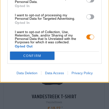
Personal Data.
Opted In
Potresti assaggiare anche quello
I want to opt-out of processing my
Personal Data for Targeted Advertising.
Opted In
I want to opt-out of Collection, Use,
Retention, Sale, and/or Sharing of my
Personal Data that Is Unrelated with the
Purposes for which it was collected.
Opted Out
CONFIRM
Data Deletion
Data Access
Privacy Policy
Vandestreek T-Shirt
VandeStreek
€ 15,27