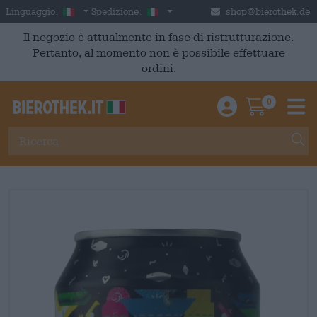
Skip to main content
Italian
Italia
Linguaggio:
Spedizione:
shop@bierothek.de
Il negozio è attualmente in fase di ristrutturazione.
Pertanto, al momento non è possibile effettuare
ordini.
0
Einloggen / An
Warenkor
M