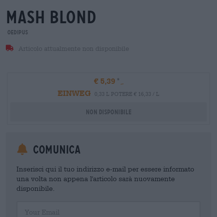
mash blond
Oedipus
Articolo attualmente non disponibile
€ 5,39
EINWEG
0,33 L POTERE € 16,33 / L
Non disponibile
Comunica
Inserisci qui il tuo indirizzo e-mail per essere informato
una volta non appena l'articolo sarà nuovamente
disponibile.
Your Email