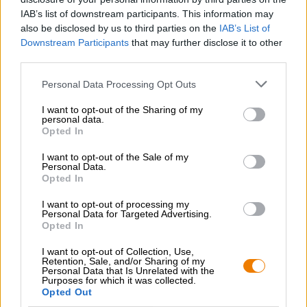
assolutamente goderti il pot-pourri di malto delicato,
IAB’s list of downstream participants. This information may
limone piccante e luppolo amaro!
also be disclosed by us to third parties on the
IAB’s List of
Downstream Participants
that may further disclose it to other
third parties.
Personal Data Processing Opt Outs
CONSULENZA GRATUITA SULLA BIRRA
I want to opt-out of the Sharing of my
personal data.
Hai domande su questa birra? Siamo qui per te.
Opted In
shop@bierothek.de
I want to opt-out of the Sale of my
Personal Data.
Opted In
commercianti o ristoratori
Du willst größere Mengen günstiger einkaufen?
I want to opt-out of processing my
Personal Data for Targeted Advertising.
grosshandel@bierothek.de
Opted In
I want to opt-out of Collection, Use,
Retention, Sale, and/or Sharing of my
Personal Data that Is Unrelated with the
Verifica in loco
Purposes for which it was collected.
È Mash Blond Da Oedipus Disponibile anche nella mia filiale?
Opted Out