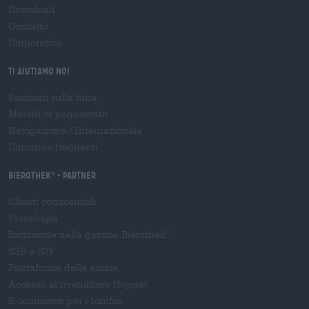
Download
Contatto
Corporativo
Ti aiutiamo noi
Seminari sulla birra
Metodi di pagamento
Navigazione
/
Internazionale
Domande frequenti
Bierothek
- Partner
®
Clienti commerciali
Franchigia
Inclusione nella gamma Bierothek
®
B2B e B2F
Piattaforma delle accise
Accesso al rivenditore Hopnet
E-commerce per i birrifici