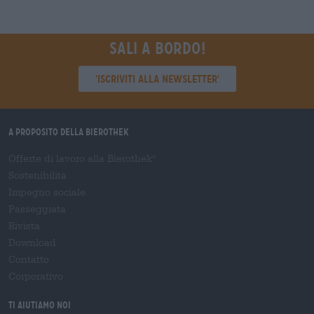
Sali a bordo!
'Iscriviti alla newsletter'
A proposito della Bierothek
Offerte di lavoro alla Bierothek
®
Sostenibilità
Impegno sociale
Passeggiata
Rivista
Download
Contatto
Corporativo
Ti aiutiamo noi