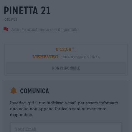
pinetta 21
Oedipus
Articolo attualmente non disponibile
€ 13,59
MEHRWEG
0,38 L Bottiglia € 35,76 / L
Non disponibile
Comunica
Inserisci qui il tuo indirizzo e-mail per essere informato
una volta non appena l'articolo sarà nuovamente
disponibile.
Your Email