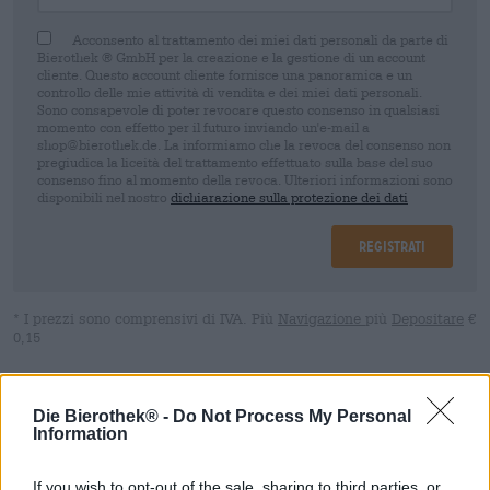
Acconsento al trattamento dei miei dati personali da parte di
Bierothek ® GmbH per la creazione e la gestione di un account
cliente. Questo account cliente fornisce una panoramica e un
controllo delle mie attività di vendita e dei miei dati personali.
Sono consapevole di poter revocare questo consenso in qualsiasi
momento con effetto per il futuro inviando un'e-mail a
shop@bierothek.de. La informiamo che la revoca del consenso non
pregiudica la liceità del trattamento effettuato sulla base del suo
consenso fino al momento della revoca. Ulteriori informazioni sono
disponibili nel nostro
dichiarazione sulla protezione dei dati
Registrati
* I prezzi sono comprensivi di IVA. Più
Navigazione
più
Depositare
€
0,15
Descrizione
Informazioni
Recensioni
(0)
Die Bierothek® -
Do Not Process My Personal
Information
VespaioloAle
If you wish to opt-out of the sale, sharing to third parties, or