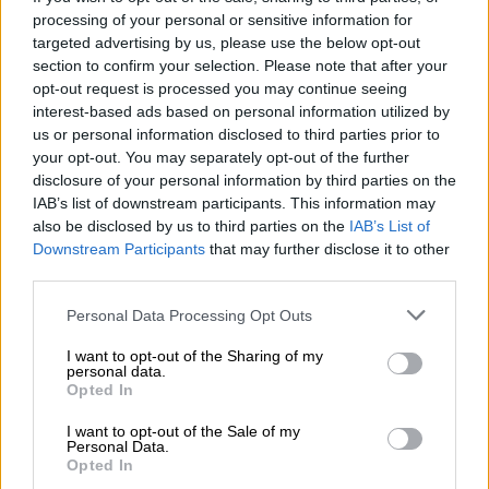
processing of your personal or sensitive information for
targeted advertising by us, please use the below opt-out
CONSULENZA GRATUITA SULLA BIRRA
section to confirm your selection. Please note that after your
Hai domande su questa birra? Siamo qui per te.
opt-out request is processed you may continue seeing
shop@bierothek.de
interest-based ads based on personal information utilized by
us or personal information disclosed to third parties prior to
your opt-out. You may separately opt-out of the further
commercianti o ristoratori
disclosure of your personal information by third parties on the
Du willst größere Mengen günstiger einkaufen?
IAB’s list of downstream participants. This information may
grosshandel@bierothek.de
also be disclosed by us to third parties on the
IAB’s List of
Downstream Participants
that may further disclose it to other
third parties.
Verifica in loco
Personal Data Processing Opt Outs
È Pinetta 21 Da Oedipus Disponibile anche nella mia filiale?
I want to opt-out of the Sharing of my
Controlla ora
personal data.
Opted In
I want to opt-out of the Sale of my
Personal Data.
Potresti assaggiare anche quello
Opted In