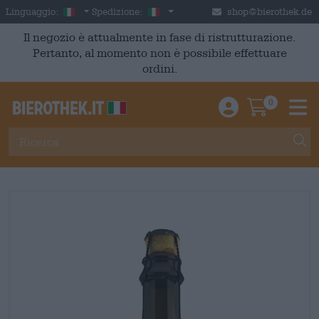
Skip to main content
Italian
Italia
Linguaggio:
Spedizione:
shop@bierothek.de
Il negozio è attualmente in fase di ristrutturazione.
Pertanto, al momento non è possibile effettuare
ordini.
0
Einloggen / An
Warenkor
M