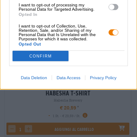
I want to opt-out of processing my
Personal Data for Targeted Advertising.
Opted In
I want to opt-out of Collection, Use,
Retention, Sale, and/or Sharing of my
Personal Data that Is Unrelated with the
Purposes for which it was collected.
Opted Out
CONFIRM
Data Deletion
Data Access
Privacy Policy
Habesha T-Shirt
Habesha Brewery
€ 20,59
-
1 St. - € 20,59 / St.
Aggiungi al carrello
decrease quantity
increase quantity