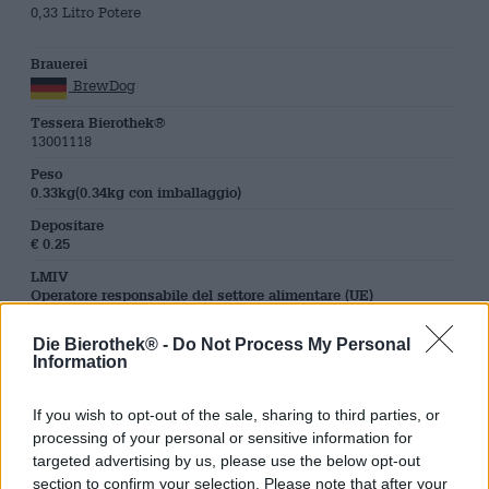
0,33 Litro Potere
Brauerei
BrewDog
Tessera Bierothek®
13001118
Peso
0.33kg(0.34kg con imballaggio)
Depositare
€ 0.25
LMIV
Operatore responsabile del settore alimentare (UE)
BREWDOG , Im Marienpark 23, 12107
Berlin Deutschland(DE)
Die Bierothek® -
Do Not Process My Personal
Information
Bierregion
Großbritannien
If you wish to opt-out of the sale, sharing to third parties, or
Stile birra
birre belghe
,
birre invecchiate in botte
processing of your personal or sensitive information for
targeted advertising by us, please use the below opt-out
Categoria Birra
section to confirm your selection. Please note that after your
birra in lattina
,
birre belghe