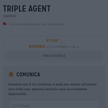
triple agent
BrewDog
Articolo attualmente non disponibile
€ 3,99
EINWEG
0,33 L POTERE € 11,45 / L
Non disponibile
Comunica
Inserisci qui il tuo indirizzo e-mail per essere informato
una volta non appena l'articolo sarà nuovamente
disponibile.
Your Email