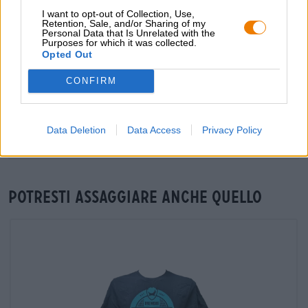
I want to opt-out of Collection, Use,
Du willst größere Mengen günstiger einkaufen?
Retention, Sale, and/or Sharing of my
Personal Data that Is Unrelated with the
grosshandel@bierothek.de
Purposes for which it was collected.
Opted Out
CONFIRM
Verifica in loco
È Triple Agent Da BrewDog Disponibile anche nella mia
filiale?
Data Deletion
Data Access
Privacy Policy
Controlla ora
Potresti assaggiare anche quello