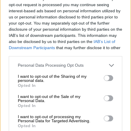
opt-out request is processed you may continue seeing
Raccomandazione gastronomica
interest-based ads based on personal information utilized by
Avviatore
: Caprese
us or personal information disclosed to third parties prior to
Portata principale
: Tarte flambée
your opt-out. You may separately opt-out of the further
Dessert
: Torta di cipolle
disclosure of your personal information by third parties on the
Gradazione alcolica
IAB’s list of downstream participants. This information may
8.5 % vol
also be disclosed by us to third parties on the
IAB’s List of
Mosto originale
Downstream Participants
that may further disclose it to other
17.3 ° Plato
third parties.
Ingredienti
Acqua, malto
d'orzo
, luppolo, glucosio, lievito
Personal Data Processing Opt Outs
Accisa
I want to opt-out of the Sharing of my
€ 0,21
personal data.
Opted In
I want to opt-out of the Sale of my
CONSULENZA GRATUITA SULLA BIRRA
Personal Data.
Opted In
Hai domande su questa birra? Siamo qui per te.
shop@bierothek.de
I want to opt-out of processing my
Personal Data for Targeted Advertising.
Opted In
commercianti o ristoratori