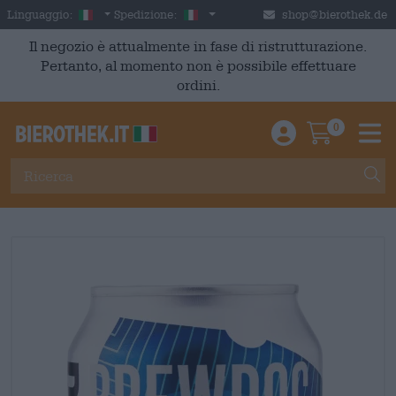
Skip to main content
Italian
Italia
Linguaggio:
Spedizione:
shop@bierothek.de
Il negozio è attualmente in fase di ristrutturazione.
Pertanto, al momento non è possibile effettuare
ordini.
0
Einloggen / An
Warenkor
M