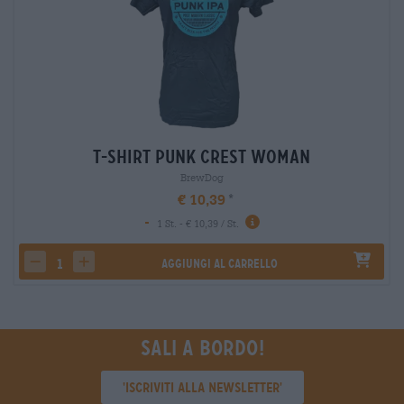
T-Shirt Punk Crest Woman
BrewDog
€ 10,39
-
1 St. - € 10,39 / St.
Aggiungi al carrello
decrease quantity
increase quantity
Sali a bordo!
'Iscriviti alla newsletter'