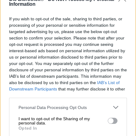
Information
La Blonde è un
tipico stile di birra belga
che non può
mancare nella gamma dei birrifici belgi. Ogni birrificio ha
If you wish to opt-out of the sale, sharing to third parties, or
la propria interpretazione del classico, tutti accomunati
processing of your personal or sensitive information for
dalla bella speziatura e dalle diverse note di malto. La
targeted advertising by us, please use the below opt-out
birra chiara colpisce per il suo gusto particolare e, come la
section to confirm your selection. Please note that after your
maggior parte delle birre di questo paese, è un po' più
opt-out request is processed you may continue seeing
ricca e forte della maggior parte delle birre tedesche.
interest-based ads based on personal information utilized by
Naturalmente anche la Brasserie St-Feuillien a Le Roeulx
us or personal information disclosed to third parties prior to
propone una bionda. I birrai hanno dato la propria
your opt-out. You may separately opt-out of the further
impronta allo stile, creando una variante che contiene
disclosure of your personal information by third parties on the
luppoli leggermente più aromatici rispetto alla
IAB’s list of downstream participants. This information may
tradizionale Blonde. Con una gradazione alcolica del
also be disclosed by us to third parties on the
IAB’s List of
7,5%, questo vino pregiato è sicuramente una delle birre
Downstream Participants
that may further disclose it to other
forti, ma si colloca nella fascia media quando si tratta
third parties.
della birra belga.
Personal Data Processing Opt Outs
Nel bicchiere, la bionda si presenta in una tonalità dorata
chiara e brillante, una maestosa corona di schiuma bianca
I want to opt-out of the Sharing of my
come la neve dai pori densi troneggia sulla birra
personal data.
Opted In
profumata. Un pot-pourri di luppolo verde appena raccolto
e agrumi piccanti sale al naso e mette sete al primo sorso.