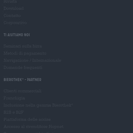
Rivista
Download
Contatto
Corporativo
Ti aiutiamo noi
Seminari sulla birra
Metodi di pagamento
Navigazione
/
Internazionale
Domande frequenti
Bierothek
- Partner
®
Clienti commerciali
Franchigia
Inclusione nella gamma Bierothek
®
B2B e B2F
Piattaforma delle accise
Accesso al rivenditore Hopnet