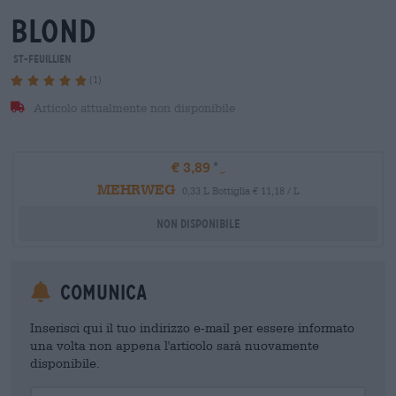
blond
St-Feuillien
(1)
Articolo attualmente non disponibile
€ 3,89
MEHRWEG
0,33 L Bottiglia € 11,18 / L
Non disponibile
Comunica
Inserisci qui il tuo indirizzo e-mail per essere informato
una volta non appena l'articolo sarà nuovamente
disponibile.
Your Email