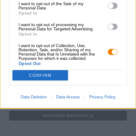
I want to opt-out of the Sale of my
La prima impressione è maltata: iniziano note morbide di
Personal Data.
crosta di pane croccante, vaniglia e cereali leggeri, prima
Opted In
che il luppolo entri con una sinfonia di limone, arancia,
fiori estivi e un'amarezza secca e completa
I want to opt-out of processing my
armoniosamente il gioco degli aromi.
Personal Data for Targeted Advertising.
Opted In
I want to opt-out of Collection, Use,
Retention, Sale, and/or Sharing of my
Personal Data that Is Unrelated with the
Purposes for which it was collected.
Opted Out
CONSULENZA GRATUITA SULLA BIRRA
Hai domande su questa birra? Siamo qui per te.
CONFIRM
shop@bierothek.de
Data Deletion
Data Access
Privacy Policy
commercianti o ristoratori
Du willst größere Mengen günstiger einkaufen?
grosshandel@bierothek.de