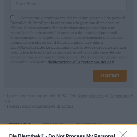
Acconsento al trattamento dei miei dati personali da parte di
Bierothek ® GmbH per la creazione e la gestione di un account
cliente. Questo account cliente fornisce una panoramica e un
controllo delle mie attività di vendita e dei miei dati personali.
Sono consapevole di poter revocare questo consenso in qualsiasi
momento con effetto per il futuro inviando un'e-mail a
shop@bierothek.de. La informiamo che la revoca del consenso non
pregiudica la liceità del trattamento effettuato sulla base del suo
consenso fino al momento della revoca. Ulteriori informazioni sono
disponibili nel nostro
dichiarazione sulla protezione dei dati
Registrati
* I prezzi sono comprensivi di IVA. Più
Navigazione
più
Depositare
€
0,10
* I prezzi sono comprensivi di accisa
Descrizione
Informazioni
Recensioni
(1)
Die Bierothek® -
Do Not Process My Personal