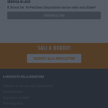
Verifica in loco
È Blond Da St-Feuillien Disponibile anche nella mia filiale?
Controlla ora
Sali a bordo!
'Iscriviti alla newsletter'
A proposito della Bierothek
Offerte di lavoro alla Bierothek
®
Sostenibilità
Impegno sociale
Passeggiata