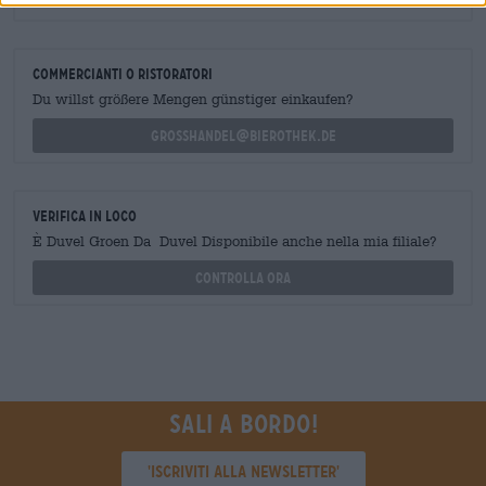
shop@bierothek.de
commercianti o ristoratori
Du willst größere Mengen günstiger einkaufen?
grosshandel@bierothek.de
Verifica in loco
È Duvel Groen Da Duvel Disponibile anche nella mia filiale?
Controlla ora
Sali a bordo!
'Iscriviti alla newsletter'