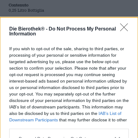
Contenuto
0,25 Litro Bottiglia
Brauerei
Die Bierothek® -
Do Not Process My Personal
Duvel
Information
Tessera Bierothek®
12007004
If you wish to opt-out of the sale, sharing to third parties, or
processing of your personal or sensitive information for
EAN
5411681013015
targeted advertising by us, please use the below opt-out
section to confirm your selection. Please note that after your
Peso
opt-out request is processed you may continue seeing
0.25kg(0.43kg con imballaggio)
interest-based ads based on personal information utilized by
Depositare
us or personal information disclosed to third parties prior to
€ 0.10
your opt-out. You may separately opt-out of the further
LMIV
disclosure of your personal information by third parties on the
Operatore responsabile del settore alimentare (UE)
IAB’s list of downstream participants. This information may
Duvel Moortgat Belgium, Breendonk-Dorp 58, B-2870
also be disclosed by us to third parties on the
IAB’s List of
Puurs Belgien(BE)
Downstream Participants
that may further disclose it to other
Bierregion
third parties.
Belgien & Niederlande