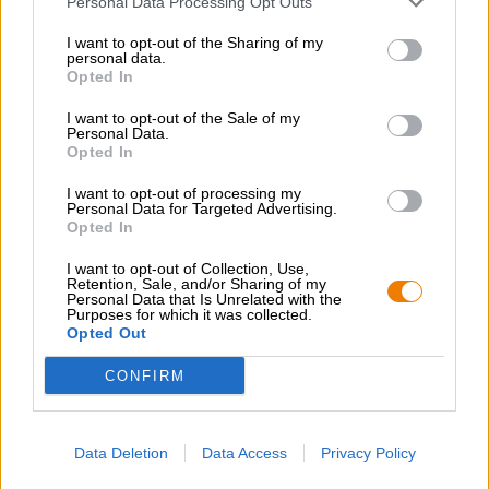
Personal Data Processing Opt Outs
Stile birra
birre belghe
I want to opt-out of the Sharing of my
Categoria Birra
personal data.
birre belghe
Opted In
Raccomandazione gastronomica
I want to opt-out of the Sale of my
Avviatore
: Caprese
Personal Data.
Portata principale
: Tarte flambée
Opted In
Dessert
: Torta di cipolle
I want to opt-out of processing my
Gradazione alcolica
Personal Data for Targeted Advertising.
7 % vol
Opted In
Mosto originale
13 ° Plato
I want to opt-out of Collection, Use,
Retention, Sale, and/or Sharing of my
Ingredienti
Personal Data that Is Unrelated with the
Purposes for which it was collected.
Acqua, malto
d'orzo
, luppolo, lievito
Opted Out
Accisa
€ 0,12
CONFIRM
CONSULENZA GRATUITA SULLA BIRRA
Data Deletion
Data Access
Privacy Policy
Hai domande su questa birra? Siamo qui per te.