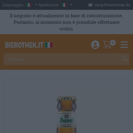
Skip to main content
Italian
Italia
Linguaggio:
Spedizione:
shop@bierothek.de
Il negozio è attualmente in fase di ristrutturazione.
Pertanto, al momento non è possibile effettuare
ordini.
0
Einloggen / An
Warenkor
M