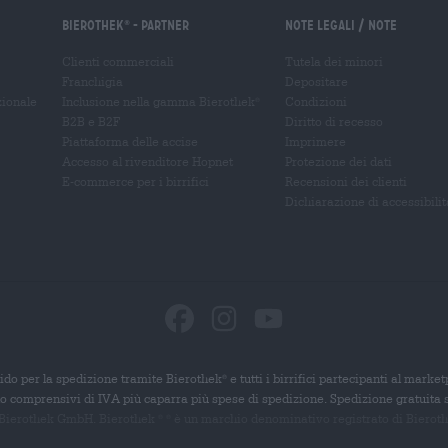
Bierothek
- Partner
Note legali / Note
®
Clienti commerciali
Tutela dei minori
Franchigia
Depositare
zionale
Inclusione nella gamma Bierothek
Condizioni
®
B2B e B2F
Diritto di recesso
Piattaforma delle accise
Imprimere
Accesso al rivenditore Hopnet
Protezione dei dati
E-commerce per i birrifici
Recensioni dei clienti
Dichiarazione di accessibilit
ido per la spedizione tramite Bierothek
e tutti i birrifici partecipanti al marke
®
ono comprensivi di IVA più caparra più spese di spedizione. Spedizione gratuita 
 Bierothek GmbH. Bierothek
è un
marchio denominativo registrato di Bierothek
®
®