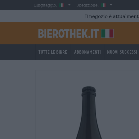
Skip to main content
Italian
Italia
Linguaggio:
Spedizione:
Il negozio è attualment
Tutte le birre
Abbonamenti
Nuovi successi