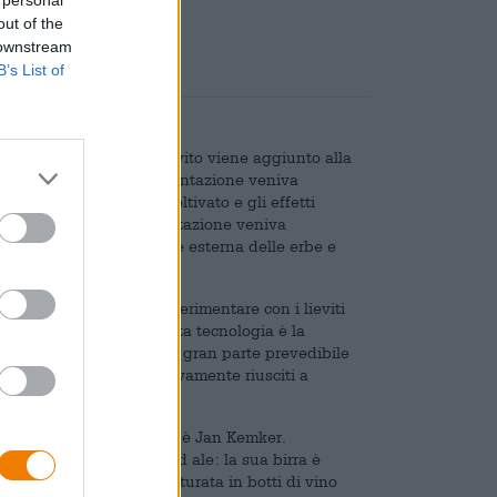
out of the
 downstream
B’s List of
 birrai. Da secoli il lievito viene aggiunto alla
lata. Prima però la fermentazione veniva
ra il lievito di birra coltivato e gli effetti
ora il processo di fermentazione veniva
ia dei cereali o alla parte esterna delle erbe e
e più birrifici osano sperimentare con i lieviti
a grande sfida con questa tecnologia è la
li, la fermentazione è in gran parte prevedibile
mente quanti siano effettivamente riusciti a
menti così interessanti è Jan Kemker.
ua gamma anche una wild ale: la sua birra è
vicino al birrificio e maturata in botti di vino