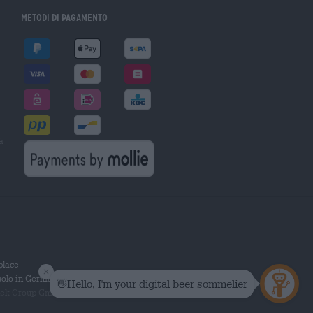
Metodi di pagamento
à
tplace
solo in Germania.
 Group GmbH. Tutti i diritti riservati.