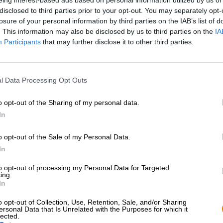
* I prezzi sono comprensivi di accisa
disclosed to third parties prior to your opt-out. You may separately opt-
losure of your personal information by third parties on the IAB’s list of
. This information may also be disclosed by us to third parties on the
IA
Descrizione
Informazioni
Recensioni
(0)
Participants
that may further disclose it to other third parties.
La fermentazione spontanea è una cosa per coraggiosi tra i
l Data Processing Opt Outs
birra convenzionale per avviare la fermentazione control
effettuata solo con lieviti selvaggi perché non esisteva anco
miracolosi del fungo non erano ancora stati scoperti. All
o opt-out of the Sharing of my personal data.
innescato da lieviti selvaggi che si attaccavano alla bucc
In
di altri ingredienti o erano nell’aria.
o opt-out of the Sale of my Personal Data.
Oggi questo tipo di fermentazione viene riscoperto: sempr
selvaggi e lanciano birre fermentate spontaneamente. L
In
mancanza di controllo. Con i ceppi di lievito convenziona
to opt-out of processing my Personal Data for Targeted
e controllabile; con i lieviti selvaggi non si sa mai vera
ing.
entrare nella miscela e in che misura funzioneranno.
In
Una persona a cui ovviamente non possono sfuggire argo
o opt-out of Collection, Use, Retention, Sale, and/or Sharing
Naturalmente il titolare della Kemker Kultuur ha nella s
ersonal Data that Is Unrelated with the Purposes for which it
stata prodotta con cereali biologici provenienti dal campo 
lected.