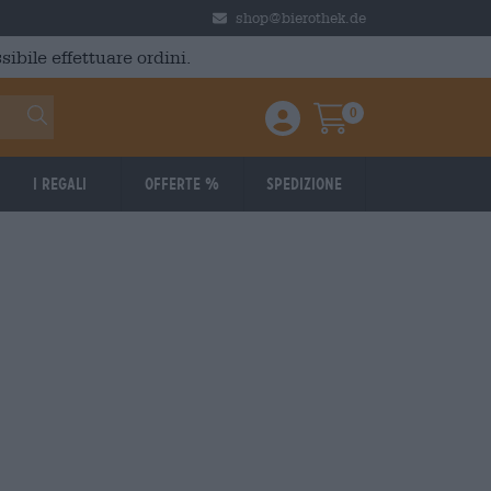
shop@bierothek.de
ibile effettuare ordini.
0
Einloggen / Anmelden
Warenkorb
I regali
Offerte %
Spedizione