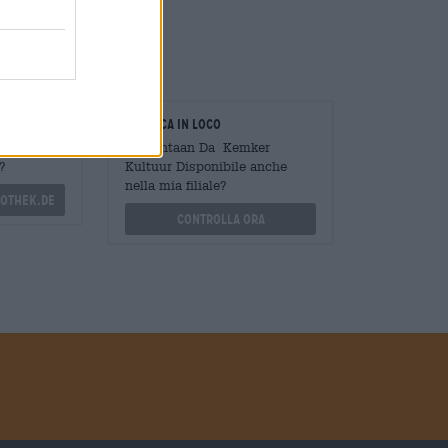
uta di vino e uva rossa.
oratori
Verifica in loco
Mengen
È Spontaan Da Kemker
?
Kultuur Disponibile anche
nella mia filiale?
othek.de
Controlla ora