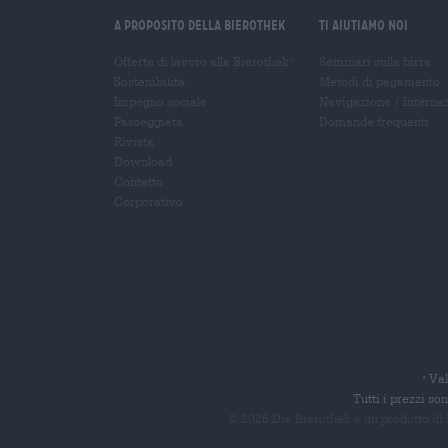
A proposito della Bierothek
Ti aiutiamo noi
Offerte di lavoro alla Bierothek
Seminari sulla birra
®
Sostenibilità
Metodi di pagamento
Impegno sociale
Navigazione
/
Interna
Passeggiata
Domande frequenti
Rivista
Download
Contatto
Corporativo
Val
*
Tutti i prezzi s
© 2026 Die Bierothek
è un prodotto di