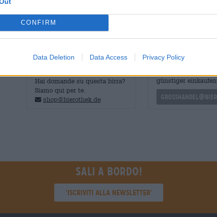
Out
per 22 mesi. Ha il sapore di arancia rossa, quercia imbev
CONFIRM
Data Deletion
Data Access
Privacy Policy
CONSULENZA GRATUITA SULLA
commercianti o rist
BIRRA
Du willst größere 
günstiger einkaufen
Hai domande su questa birra?
Siamo qui per te.
grosshandel@bier
shop@bierothek.de
Sali a bordo!
'Iscriviti alla newsletter'