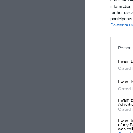
information 
further disc
participants
Downstream 
Persona
I want t
Opted 
I want t
Opted 
I want 
Advertis
Opted 
I want t
of my P
was col