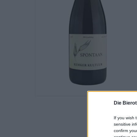
Die Biero
If you wish 
sensitive in
confirm you
continue se