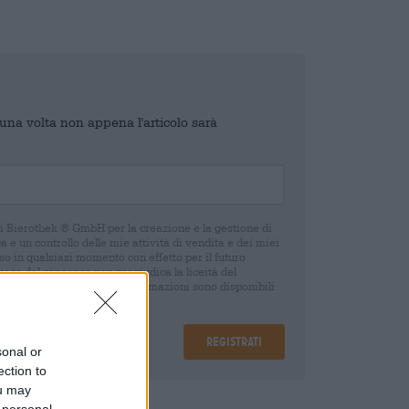
o una volta non appena l'articolo sarà
di Bierothek ® GmbH per la creazione e la gestione di
 e un controllo delle mie attività di vendita e dei miei
o in qualsiasi momento con effetto per il futuro
oca del consenso non pregiudica la liceità del
 della revoca. Ulteriori informazioni sono disponibili
Registrati
sonal or
ection to
ou may
are
€ 0,15
 personal