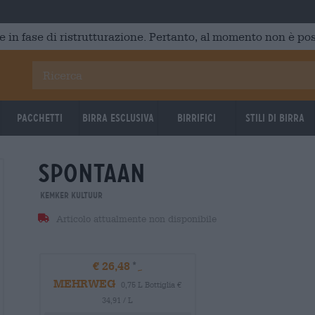
e in fase di ristrutturazione. Pertanto, al momento non è poss
Pacchetti
Birra Esclusiva
Birrifici
Stili di birra
spontaan
Kemker Kultuur
Articolo attualmente non disponibile
€ 26,48
MEHRWEG
0,75 L Bottiglia €
34,91 / L