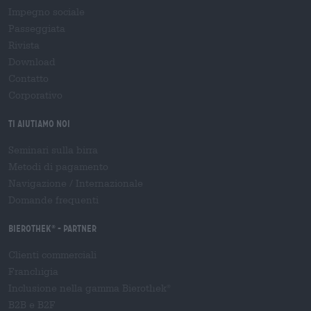
Impegno sociale
Passeggiata
Rivista
Download
Contatto
Corporativo
Ti aiutiamo noi
Seminari sulla birra
Metodi di pagamento
Navigazione
/
Internazionale
Domande frequenti
Bierothek
- Partner
®
Clienti commerciali
Franchigia
Inclusione nella gamma Bierothek
®
B2B e B2F