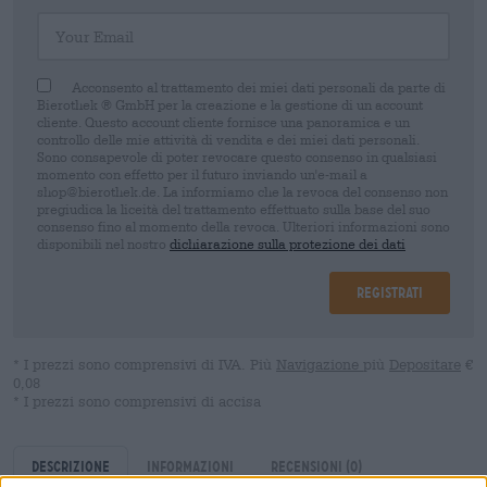
Your Email
Acconsento al trattamento dei miei dati personali da parte di
Bierothek ® GmbH per la creazione e la gestione di un account
cliente. Questo account cliente fornisce una panoramica e un
controllo delle mie attività di vendita e dei miei dati personali.
Sono consapevole di poter revocare questo consenso in qualsiasi
momento con effetto per il futuro inviando un'e-mail a
shop@bierothek.de. La informiamo che la revoca del consenso non
pregiudica la liceità del trattamento effettuato sulla base del suo
consenso fino al momento della revoca. Ulteriori informazioni sono
disponibili nel nostro
dichiarazione sulla protezione dei dati
Registrati
* I prezzi sono comprensivi di IVA. Più
Navigazione
più
Depositare
€
0,08
* I prezzi sono comprensivi di accisa
Descrizione
Informazioni
Recensioni
(0)