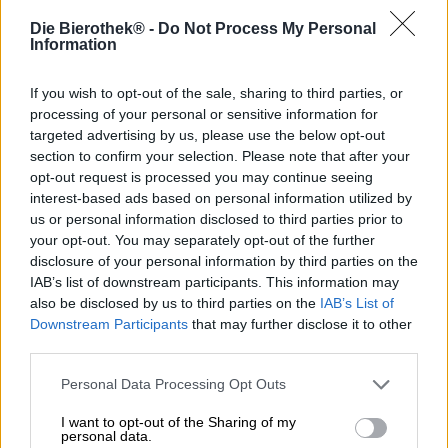
Die Bierothek® -
Do Not Process My Personal
Information
Oltre alla sensibilità per l'ambiente, alla rete di agricoltori
biologici locali e al talento per la birra più pregiata, i birrai
If you wish to opt-out of the sale, sharing to third parties, or
del Birrificio Vulkan hanno un altro asso nella manica: le
grotte su cui poggia il birrificio, scavate nella roccia
processing of your personal or sensitive information for
basaltica da la potente eruzione di un antico vulcano. A
targeted advertising by us, please use the below opt-out
30 metri sottoterra si trova un clima ottimale per la
section to confirm your selection. Please note that after your
conservazione e la maturazione della birra. A una
opt-out request is processed you may continue seeing
temperatura costante e ad un'elevata umidità, le birre
interest-based ads based on personal information utilized by
sviluppano tutto il loro potenziale. Naturalmente questo
us or personal information disclosed to third parties prior to
deve essere sfruttato!
your opt-out. You may separately opt-out of the further
disclosure of your personal information by third parties on the
Nel cuore del birrificio, la birra è conservata in maestose
IAB’s list of downstream participants. This information may
botti di legno. I birrai producono vini particolarmente
also be disclosed by us to third parties on the
IAB’s List of
pregiati che vengono poi affinati in cantina. Le volte
Downstream Participants
that may further disclose it to other
storiche del birrificio formano la cantina di birra più
third parties.
profonda del mondo e producono birre che brillano con
aromi complessi, densità di sapore e alto contenuto
Personal Data Processing Opt Outs
alcolico. Per dare l'aspetto giusto alle vostre squisite
creazioni, le birre vengono riempite in bottiglie di
I want to opt-out of the Sharing of my
champagne e sigillate con cera.
personal data.