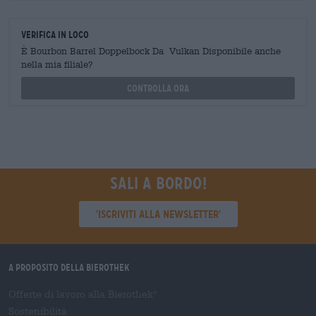
Verifica in loco
È Bourbon Barrel Doppelbock Da Vulkan Disponibile anche
nella mia filiale?
Controlla ora
Sali a bordo!
'Iscriviti alla newsletter'
A proposito della Bierothek
Offerte di lavoro alla Bierothek
®
Sostenibilità