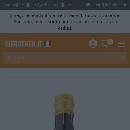
Skip to main content
Italian
Italia
Linguaggio:
Spedizione:
shop@bierothek.de
Il negozio è attualmente in fase di ristrutturazione.
Pertanto, al momento non è possibile effettuare
ordini.
0
Einloggen / An
Warenkor
M