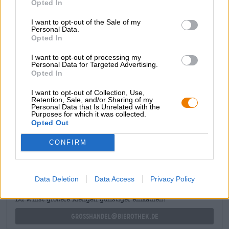
Opted In
Un delizioso esempio di birra invecchiata in botte è la
Bourbon Barrel Doppelbock, che matura in botti di
I want to opt-out of the Sale of my
Personal Data.
bourbon e, con la sua gradazione alcolica del 9,5%,
Opted In
garantisce calore al corpo e all'anima. La potente birra ha
un carattere maltato che presenta sottili sfumature di
I want to opt-out of processing my
caramello, vaniglia e cocco tostato e lo combina con il
Personal Data for Targeted Advertising.
fascino e lo spirito di un pregiato bourbon.
Opted In
I want to opt-out of Collection, Use,
Retention, Sale, and/or Sharing of my
Personal Data that Is Unrelated with the
Purposes for which it was collected.
Opted Out
CONSULENZA GRATUITA SULLA BIRRA
CONFIRM
Hai domande su questa birra? Siamo qui per te.
shop@bierothek.de
Data Deletion
Data Access
Privacy Policy
commercianti o ristoratori
Du willst größere Mengen günstiger einkaufen?
grosshandel@bierothek.de