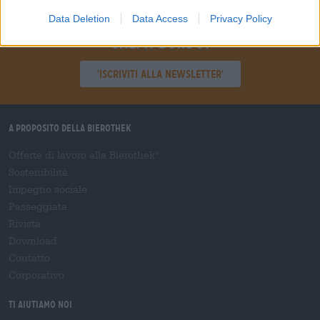
Data Deletion
Data Access
Privacy Policy
Sali a bordo!
'Iscriviti alla newsletter'
A proposito della Bierothek
Offerte di lavoro alla Bierothek
®
Sostenibilità
Impegno sociale
Passeggiata
Rivista
Download
Contatto
Corporativo
Ti aiutiamo noi