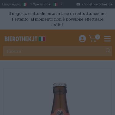
Skip to main content
Italian
Italia
Linguaggio:
Spedizione:
shop@bierothek.de
Il negozio è attualmente in fase di ristrutturazione.
Pertanto, al momento non è possibile effettuare
ordini.
0
Einloggen / An
Warenkor
M