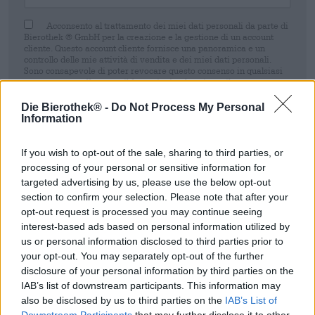
Acconsento al trattamento dei miei dati personali da parte di
Bierothek ® GmbH per la creazione e la gestione di un account
cliente. Questo account cliente fornisce una panoramica e un
controllo delle mie attività di vendita e dei miei dati personali.
Sono consapevole di poter revocare questo consenso in qualsiasi
momento con effetto per il futuro inviando un'e-mail a
shop@bierothek.de. La informiamo che la revoca del consenso non
pregiudica la liceità del trattamento effettuato sulla base del suo
Die Bierothek® -
Do Not Process My Personal
consenso fino al momento della revoca. Ulteriori informazioni sono
Information
disponibili nel nostro
dichiarazione sulla protezione dei dati
If you wish to opt-out of the sale, sharing to third parties, or
Registrati
processing of your personal or sensitive information for
targeted advertising by us, please use the below opt-out
section to confirm your selection. Please note that after your
* I prezzi sono comprensivi di IVA. Più
Navigazione
più
Depositare
€
opt-out request is processed you may continue seeing
0,08
interest-based ads based on personal information utilized by
* I prezzi sono comprensivi di accisa
us or personal information disclosed to third parties prior to
your opt-out. You may separately opt-out of the further
disclosure of your personal information by third parties on the
Descrizione
Informazioni
Recensioni
(0)
IAB’s list of downstream participants. This information may
also be disclosed by us to third parties on the
IAB’s List of
Birra scura e piena
Downstream Participants
that may further disclose it to other