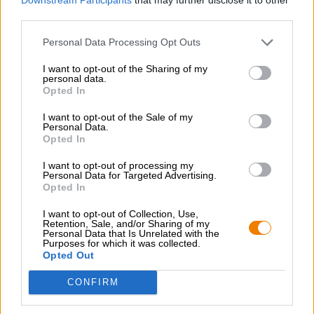
third parties.
CONSULENZA GRATUITA SULLA BIRRA
Personal Data Processing Opt Outs
Hai domande su questa birra? Siamo qui per te.
I want to opt-out of the Sharing of my
shop@bierothek.de
personal data.
Opted In
commercianti o ristoratori
I want to opt-out of the Sale of my
Personal Data.
Du willst größere Mengen günstiger einkaufen?
Opted In
grosshandel@bierothek.de
I want to opt-out of processing my
Personal Data for Targeted Advertising.
Opted In
Verifica in loco
I want to opt-out of Collection, Use,
Retention, Sale, and/or Sharing of my
È Schwarzer Adler Da Eichhorn Disponibile anche nella mia
Personal Data that Is Unrelated with the
filiale?
Purposes for which it was collected.
Opted Out
Controlla ora
CONFIRM